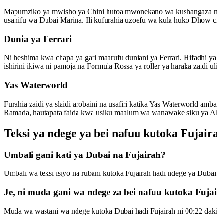
Mapumziko ya mwisho ya Chini hutoa mwonekano wa kushangaza na wa
usanifu wa Dubai Marina. Ili kufurahia uzoefu wa kula huko Dhow c
Dunia ya Ferrari
Ni heshima kwa chapa ya gari maarufu duniani ya Ferrari. Hifadhi 
ishirini ikiwa ni pamoja na Formula Rossa ya roller ya haraka zaidi 
Yas Waterworld
Furahia zaidi ya slaidi arobaini na usafiri katika Yas Waterworld 
Ramada, hautapata faida kwa usiku maalum wa wanawake siku ya Al
Teksi ya ndege ya bei nafuu kutoka Fuja
Umbali gani kati ya Dubai na Fujairah?
Umbali wa teksi isiyo na rubani kutoka Fujairah hadi ndege ya Dubai 
Je, ni muda gani wa ndege za bei nafuu kutoka Fuj
Muda wa wastani wa ndege kutoka Dubai hadi Fujairah ni 00:22 daki