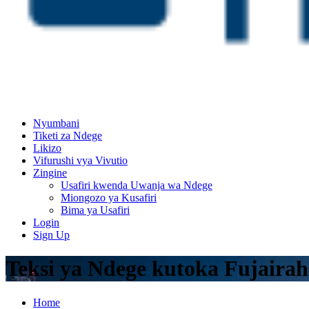
Nyumbani
Tiketi za Ndege
Likizo
Vifurushi vya Vivutio
Zingine
Usafiri kwenda Uwanja wa Ndege
Miongozo ya Kusafiri
Bima ya Usafiri
Login
Sign Up
Teksi ya Ndege kutoka Fujaira
Home