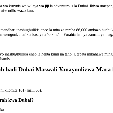
 kuvutia wa wilaya wa jiji la adventurous la Dubai. Ikiwa umepang
ruise ndilo wazo kuu.
ya mandhari inashughulikia eneo la mita za mraba 86,000 ambazo huch
ulimwenguni. Inafikia kasi ya 240 km / h. Furahia hali ya zamani ya m
ambayo inashughulikia eneo la hekta kumi na tano. Utapata mikahawa mi
hamisi.
irah hadi Dubai Maswali Yanayoulizwa Mara
ni kilomita 101 (maili 63).
airah kwa Dubai?
ka.