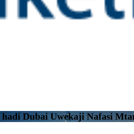
h hadi Dubai Uwekaji Nafasi Mt