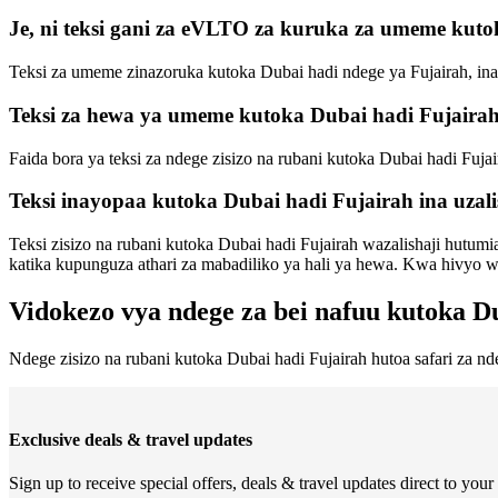
Je, ni teksi gani za eVLTO za kuruka za umeme kut
Teksi za umeme zinazoruka kutoka Dubai hadi ndege ya Fujairah, in
Teksi za hewa ya umeme kutoka Dubai hadi Fujairah
Faida bora ya teksi za ndege zisizo na rubani kutoka Dubai hadi Fujai
Teksi inayopaa kutoka Dubai hadi Fujairah ina uzal
Teksi zisizo na rubani kutoka Dubai hadi Fujairah wazalishaji hutum
katika kupunguza athari za mabadiliko ya hali ya hewa. Kwa hivyo wek
Vidokezo vya ndege za bei nafuu kutoka D
Ndege zisizo na rubani kutoka Dubai hadi Fujairah hutoa safari za n
Exclusive deals & travel updates
Sign up to receive special offers, deals & travel updates direct to your