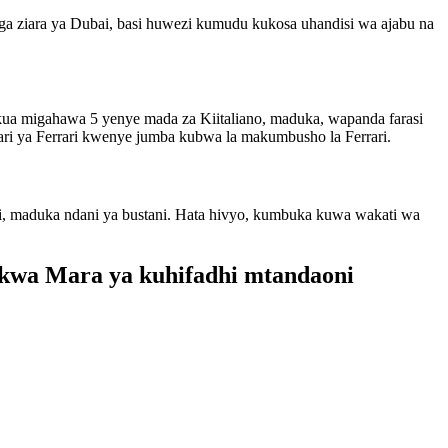
a ziara ya Dubai, basi huwezi kumudu kukosa uhandisi wa ajabu na
ukua migahawa 5 yenye mada za Kiitaliano, maduka, wapanda farasi
agari ya Ferrari kwenye jumba kubwa la makumbusho la Ferrari.
ngi, maduka ndani ya bustani. Hata hivyo, kumbuka kuwa wakati wa
 kwa Mara ya kuhifadhi mtandaoni