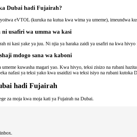
oka Dubai hadi Fujairah?
ayoitwa eVTOL (kuruka na kutua kwa wima ya umeme), imeundwa kusafir
 ni usafiri wa umma wa kasi
rah ni kasi yake ya juu. Ni njia ya haraka zaidi ya usafiri na kwa hiv
ishaji mdogo sana wa kaboni
ia umeme kuwasha magari yao. Kwa hivyo, teksi zisizo na rubani hazita
a nafasi ya teksi yako kwa usaidizi wa teksi isiyo na rubani kutoka D
ubai hadi Fujairah
dege za moja kwa moja kati ya Fujairah na Dubai.
 inbox.