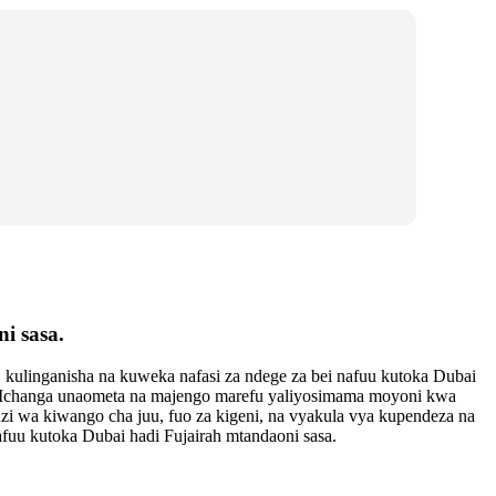
i sasa.
 kulinganisha na kuweka nafasi za ndege za bei nafuu kutoka Dubai
a. Mchanga unaometa na majengo marefu yaliyosimama moyoni kwa
i wa kiwango cha juu, fuo za kigeni, na vyakula vya kupendeza na
nafuu kutoka Dubai hadi Fujairah mtandaoni sasa.