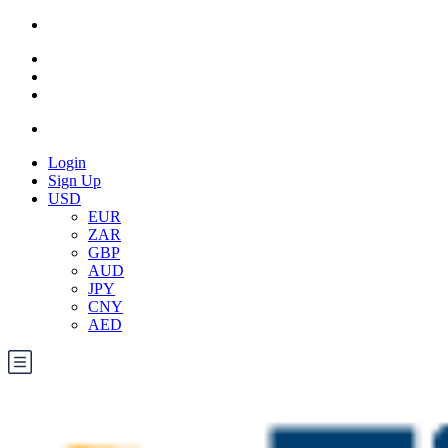
Login
Sign Up
USD
EUR
ZAR
GBP
AUD
JPY
CNY
AED