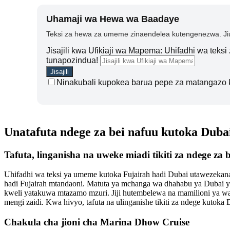
Uhamaji wa Hewa wa Baadaye
Teksi za hewa za umeme zinaendelea kutengenezwa. Jiu
Jisajili kwa Ufikiaji wa Mapema: Uhifadhi wa teks
tunapozindua!
Ninakubali kupokea barua pepe za matangazo 
Unatafuta ndege za bei nafuu kutoka Duba
Tafuta, linganisha na uweke miadi tikiti za ndege z
Uhifadhi wa teksi ya umeme kutoka Fujairah hadi Dubai utawezekana 
hadi Fujairah mtandaoni. Matuta ya mchanga wa dhahabu ya Dubai y
kweli yatakuwa mtazamo mzuri. Jiji hutembelewa na mamilioni ya wa
mengi zaidi. Kwa hivyo, tafuta na ulinganishe tikiti za ndege kutoka
Chakula cha jioni cha Marina Dhow Cruise