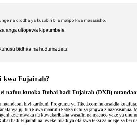
nge na orodha ya kusubiri bila malipo kwa masasisho.
i za anga uliopewa kipaumbele
kuhusu bidhaa na huduma zetu.
i kwa Fujairah?
a bei nafuu kutoka Dubai hadi Fujairah (DXB) mtandaon
mtandaoni hivi karibuni. Programu ya Tiketi.com hukusaidia kutafuta,
anafanya jiji hili kuwa maarufu katika nchi za jangwa zinazosisimu
geni kote mwaka na kuwakaribisha wasafiri na maeneo yake ya ununuz
 Dubai hadi Fujairah na uweke miadi ya ofa kwa teksi za ndege za bei 