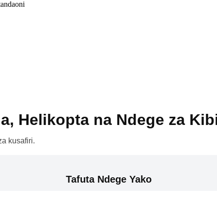
tandaoni
a, Helikopta na Ndege za Kib
a kusafiri.
Tafuta Ndege Yako