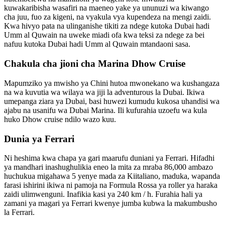
kuwakaribisha wasafiri na maeneo yake ya ununuzi wa kiwango
cha juu, fuo za kigeni, na vyakula vya kupendeza na mengi zaidi.
Kwa hivyo pata na ulinganishe tikiti za ndege kutoka Dubai hadi
Umm al Quwain na uweke miadi ofa kwa teksi za ndege za bei
nafuu kutoka Dubai hadi Umm al Quwain mtandaoni sasa.
Chakula cha jioni cha Marina Dhow Cruise
Mapumziko ya mwisho ya Chini hutoa mwonekano wa kushangaza
na wa kuvutia wa wilaya wa jiji la adventurous la Dubai. Ikiwa
umepanga ziara ya Dubai, basi huwezi kumudu kukosa uhandisi wa
ajabu na usanifu wa Dubai Marina. Ili kufurahia uzoefu wa kula
huko Dhow cruise ndilo wazo kuu.
Dunia ya Ferrari
Ni heshima kwa chapa ya gari maarufu duniani ya Ferrari. Hifadhi
ya mandhari inashughulikia eneo la mita za mraba 86,000 ambazo
huchukua migahawa 5 yenye mada za Kiitaliano, maduka, wapanda
farasi ishirini ikiwa ni pamoja na Formula Rossa ya roller ya haraka
zaidi ulimwenguni. Inafikia kasi ya 240 km / h. Furahia hali ya
zamani ya magari ya Ferrari kwenye jumba kubwa la makumbusho
la Ferrari.