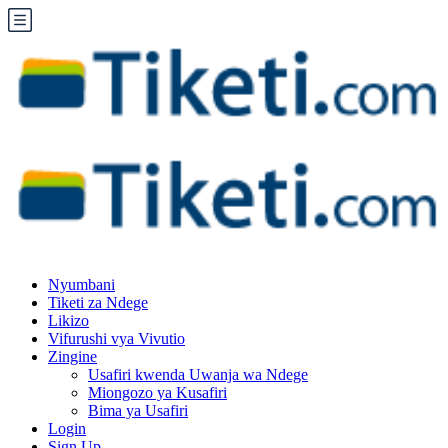
Nyumbani
Tiketi za Ndege
Likizo
Vifurushi vya Vivutio
Zingine
Usafiri kwenda Uwanja wa Ndege
Miongozo ya Kusafiri
Bima ya Usafiri
Login
Sign Up