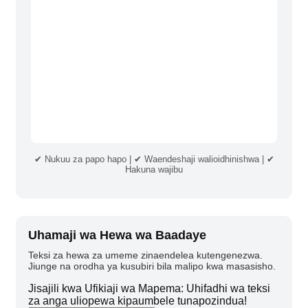
✔ Nukuu za papo hapo | ✔ Waendeshaji walioidhinishwa | ✔
Hakuna wajibu
Uhamaji wa Hewa wa Baadaye
Teksi za hewa za umeme zinaendelea kutengenezwa.
Jiunge na orodha ya kusubiri bila malipo kwa masasisho.
Jisajili kwa Ufikiaji wa Mapema: Uhifadhi wa teksi
za anga uliopewa kipaumbele tunapozindua!