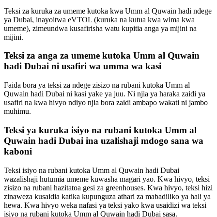
Teksi za kuruka za umeme kutoka kwa Umm al Quwain hadi ndege
ya Dubai, inayoitwa eVTOL (kuruka na kutua kwa wima kwa
umeme), zimeundwa kusafirisha watu kupitia anga ya mijini na
mijini.
Teksi za anga za umeme kutoka Umm al Quwain
hadi Dubai ni usafiri wa umma wa kasi
Faida bora ya teksi za ndege zisizo na rubani kutoka Umm al
Quwain hadi Dubai ni kasi yake ya juu. Ni njia ya haraka zaidi ya
usafiri na kwa hivyo ndiyo njia bora zaidi ambapo wakati ni jambo
muhimu.
Teksi ya kuruka isiyo na rubani kutoka Umm al
Quwain hadi Dubai ina uzalishaji mdogo sana wa
kaboni
Teksi isiyo na rubani kutoka Umm al Quwain hadi Dubai
wazalishaji hutumia umeme kuwasha magari yao. Kwa hivyo, teksi
zisizo na rubani hazitatoa gesi za greenhouses. Kwa hivyo, teksi hizi
zinaweza kusaidia katika kupunguza athari za mabadiliko ya hali ya
hewa. Kwa hivyo weka nafasi ya teksi yako kwa usaidizi wa teksi
isiyo na rubani kutoka Umm al Quwain hadi Dubai sasa.