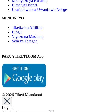
Miongozo ya Kusafiri
Bima ya Usafiri
Usafiri kwenda Uwanja wa Ndege
MENGINEYO
Tiketi.com Affiliate
Blogu
Vigezo na Masharti
Sera ya Faragha
PAKUA TIKETI.COM App
© 2026 Tiketi Mtandaoni
Log In