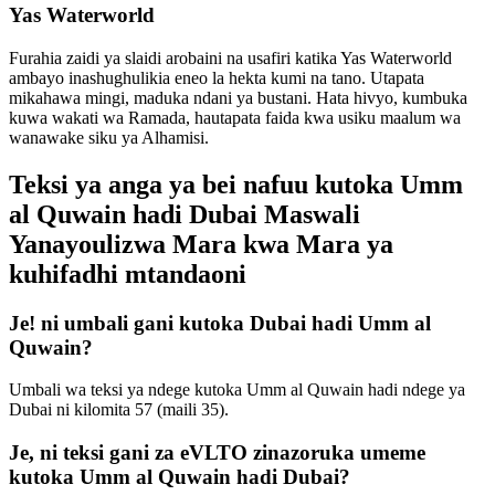
Yas Waterworld
Furahia zaidi ya slaidi arobaini na usafiri katika Yas Waterworld
ambayo inashughulikia eneo la hekta kumi na tano. Utapata
mikahawa mingi, maduka ndani ya bustani. Hata hivyo, kumbuka
kuwa wakati wa Ramada, hautapata faida kwa usiku maalum wa
wanawake siku ya Alhamisi.
Teksi ya anga ya bei nafuu kutoka Umm
al Quwain hadi Dubai Maswali
Yanayoulizwa Mara kwa Mara ya
kuhifadhi mtandaoni
Je! ni umbali gani kutoka Dubai hadi Umm al
Quwain?
Umbali wa teksi ya ndege kutoka Umm al Quwain hadi ndege ya
Dubai ni kilomita 57 (maili 35).
Je, ni teksi gani za eVLTO zinazoruka umeme
kutoka Umm al Quwain hadi Dubai?