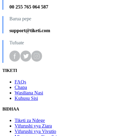
00 255 765 064 587
Barua pepe
support@tiketi.com
Tufuate
TIKETI
FAQs
Chapa
Wasiliana Nasi
Kuhusu Sisi
BIDHAA
Tiketi za Ndege
Vifurushi vya Ziara
Vifurushi vya Vivutio