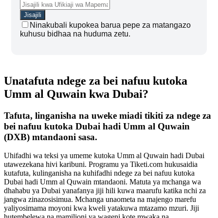
Ninakubali kupokea barua pepe za matangazo
kuhusu bidhaa na huduma zetu.
Unatafuta ndege za bei nafuu kutoka
Umm al Quwain kwa Dubai?
Tafuta, linganisha na uweke miadi tikiti za ndege za
bei nafuu kutoka Dubai hadi Umm al Quwain
(DXB) mtandaoni sasa.
Uhifadhi wa teksi ya umeme kutoka Umm al Quwain hadi Dubai
utawezekana hivi karibuni. Programu ya Tiketi.com hukusaidia
kutafuta, kulinganisha na kuhifadhi ndege za bei nafuu kutoka
Dubai hadi Umm al Quwain mtandaoni. Matuta ya mchanga wa
dhahabu ya Dubai yanafanya jiji hili kuwa maarufu katika nchi za
jangwa zinazosisimua. Mchanga unaometa na majengo marefu
yaliyosimama moyoni kwa kweli yatakuwa mtazamo mzuri. Jiji
hutembelewa na mamilioni ya wageni kote mwaka na