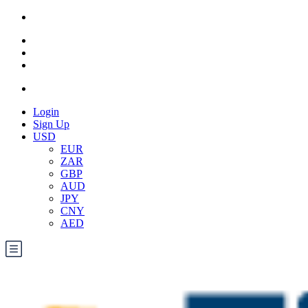
Login
Sign Up
USD
EUR
ZAR
GBP
AUD
JPY
CNY
AED