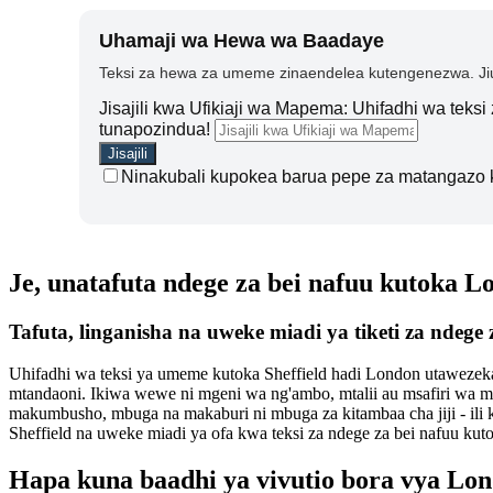
Uhamaji wa Hewa wa Baadaye
Teksi za hewa za umeme zinaendelea kutengenezwa. Jiu
Jisajili kwa Ufikiaji wa Mapema: Uhifadhi wa teks
tunapozindua!
Ninakubali kupokea barua pepe za matangazo 
Je, unatafuta ndege za bei nafuu kutoka L
Tafuta, linganisha na uweke miadi ya tiketi za ndege
Uhifadhi wa teksi ya umeme kutoka Sheffield hadi London utawezekan
mtandaoni. Ikiwa wewe ni mgeni wa ng'ambo, mtalii au msafiri wa 
makumbusho, mbuga na makaburi ni mbuga za kitambaa cha jiji - ili ku
Sheffield na uweke miadi ya ofa kwa teksi za ndege za bei nafuu kut
Hapa kuna baadhi ya vivutio bora vya Lo