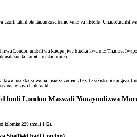
 uzuri, lakini pia itapunguza hamu yako ya historia. Unapofurahish
ati mwa London umbali wa kutupa jiwe kutoka kwa mto Thames. Iwap
li usilazimike kupitia mistari mirefu.
o ikiwa unataka kuwa na hisia za zamani, basi hakikisha unaongeza Ju
azina ambayo inahifadhi.
field hadi London Maswali Yanayoulizwa Ma
i kilomita 229 (maili 142).
ka Sheffield hadi London?