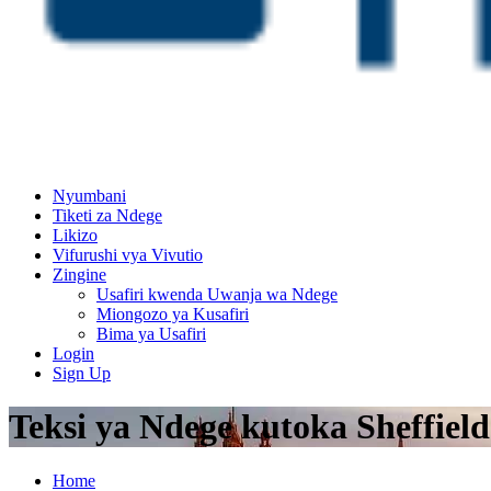
Nyumbani
Tiketi za Ndege
Likizo
Vifurushi vya Vivutio
Zingine
Usafiri kwenda Uwanja wa Ndege
Miongozo ya Kusafiri
Bima ya Usafiri
Login
Sign Up
Teksi ya Ndege kutoka Sheffie
Home