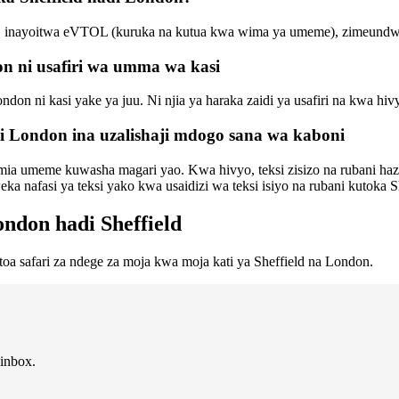
e, inayoitwa eVTOL (kuruka na kutua kwa wima ya umeme), zimeundwa k
on ni usafiri wa umma wa kasi
London ni kasi yake ya juu. Ni njia ya haraka zaidi ya usafiri na kwa h
di London ina uzalishaji mdogo sana wa kaboni
umia umeme kuwasha magari yao. Kwa hivyo, teksi zisizo na rubani hazi
a nafasi ya teksi yako kwa usaidizi wa teksi isiyo na rubani kutoka S
ondon hadi Sheffield
toa safari za ndege za moja kwa moja kati ya Sheffield na London.
 inbox.