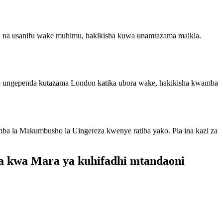
wa na usanifu wake muhimu, hakikisha kuwa unamtazama malkia.
o ungependa kutazama London katika ubora wake, hakikisha kwamba
mba la Makumbusho la Uingereza kwenye ratiba yako. Pia ina kazi za
ra kwa Mara ya kuhifadhi mtandaoni