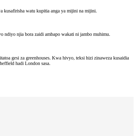
usafirisha watu kupitia anga ya mijini na mijini.
ivyo ndiyo njia bora zaidi ambapo wakati ni jambo muhimu.
tatoa gesi za greenhouses. Kwa hivyo, teksi hizi zinaweza kusaidia
heffield hadi London sasa.