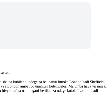
sasa.
nisha na kuhifadhi ndege za bei nafuu kutoka London hadi Sheffield
a vya London ambavyo unahitaji kutembelea. Majumba haya ya sanaa,
 hivyo, tafuta na ulinganishe tikiti za ndege kutoka London hadi