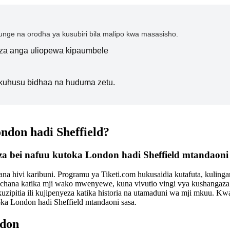
nge na orodha ya kusubiri bila malipo kwa masasisho.
i za anga uliopewa kipaumbele
kuhusu bidhaa na huduma zetu.
ondon hadi Sheffield?
 za bei nafuu kutoka London hadi Sheffield mtandaoni 
a hivi karibuni. Programu ya Tiketi.com hukusaidia kutafuta, kulinga
mchana katika mji wako mwenyewe, kuna vivutio vingi vya kushangaz
zipitia ili kujipenyeza katika historia na utamaduni wa mji mkuu. Kwa
oka London hadi Sheffield mtandaoni sasa.
ndon