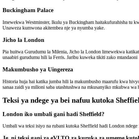
Buckingham Palace
Imewekwa Westminster, Ikulu ya Buckingham haitakufurahisha tu kwa
Unaweza kumwona akitembea nje ya nyumba yake.
Jicho la London
Pia huitwa Gurudumu la Milenia, Jicho la London limewekwa katik
unaabiri gurudumu hili la Ferris. Jaribu kuweka tikiti zako mtandaoni i
Makumbusho ya Uingereza
Historia huja hai katika jumba hili la makumbusho maarufu kwa hivy
sanaa zaidi ya milioni saba utashtushwa na mkusanyiko mkubwa wa h
Teksi ya ndege ya bei nafuu kutoka Shef
London iko umbali gani hadi Sheffield?
Umbali wa teksi isiyo na rubani kutoka Sheffield hadi London ndege n
Je, ni teksi gani za eVLTO za kuruka za umeme kuto