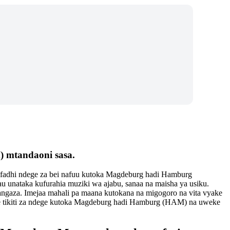
) mtandaoni sasa.
hifadhi ndege za bei nafuu kutoka Magdeburg hadi Hamburg
au unataka kufurahia muziki wa ajabu, sanaa na maisha ya usiku.
angaza. Imejaa mahali pa maana kutokana na migogoro na vita vyake
nishe tikiti za ndege kutoka Magdeburg hadi Hamburg (HAM) na uweke