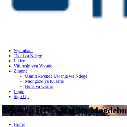
Nyumbani
Tiketi za Ndege
Likizo
Vifurushi vya Vivutio
Zingine
Usafiri kwenda Uwanja wa Ndege
Miongozo ya Kusafiri
Bima ya Usafiri
Login
Sign Up
Teksi ya Hewa kutoka Magdebu
Home