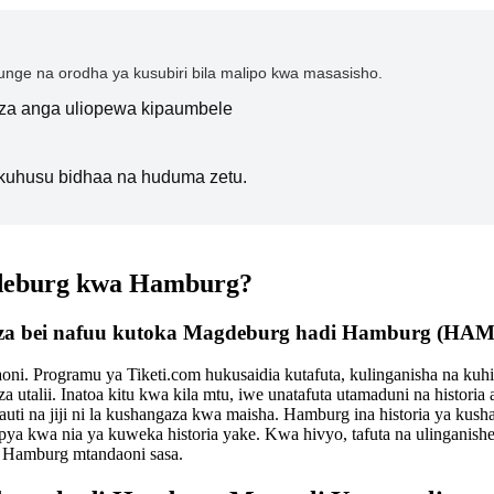
nge na orodha ya kusubiri bila malipo kwa masasisho.
i za anga uliopewa kipaumbele
kuhusu bidhaa na huduma zetu.
gdeburg kwa Hamburg?
ege za bei nafuu kutoka Magdeburg hadi Hamburg (HAM
ni. Programu ya Tiketi.com hukusaidia kutafuta, kulinganisha na ku
utalii. Inatoa kitu kwa kila mtu, iwe unatafuta utamaduni na historia 
ti na jiji ni la kushangaza kwa maisha. Hamburg ina historia ya kush
wa upya kwa nia ya kuweka historia yake. Kwa hivyo, tafuta na ulinga
i Hamburg mtandaoni sasa.