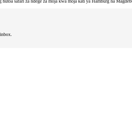
g hutoa safari za ndege za moja kwa moja kati ya Hamburg na Magdeb
 inbox.