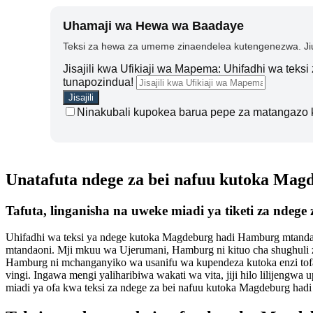
Uhamaji wa Hewa wa Baadaye
Teksi za hewa za umeme zinaendelea kutengenezwa. Jiu
Jisajili kwa Ufikiaji wa Mapema: Uhifadhi wa teks
tunapozindua!
Ninakubali kupokea barua pepe za matangazo 
Unatafuta ndege za bei nafuu kutoka Ma
Tafuta, linganisha na uweke miadi ya tiketi za nd
Uhifadhi wa teksi ya ndege kutoka Magdeburg hadi Hamburg mtandao
mtandaoni. Mji mkuu wa Ujerumani, Hamburg ni kituo cha shughuli za 
Hamburg ni mchanganyiko wa usanifu wa kupendeza kutoka enzi tofau
vingi. Ingawa mengi yaliharibiwa wakati wa vita, jiji hilo lilijeng
miadi ya ofa kwa teksi za ndege za bei nafuu kutoka Magdeburg had