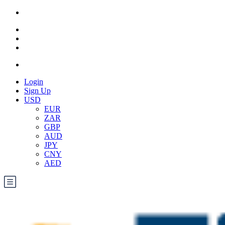
Login
Sign Up
USD
EUR
ZAR
GBP
AUD
JPY
CNY
AED