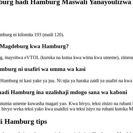
deburg hadi Hamburg Maswali Yanayoulizwa
burg ni kilomita 193 (maili 120).
ka Magdeburg kwa Hamburg?
 inayoitwa eVTOL (kuruka na kutua kwa wima kwa umeme), zimeundwa 
mburg ni usafiri wa umma wa kasi
 Hamburg ni kasi yake ya juu. Ni njia ya haraka zaidi ya usafiri na k
hadi Hamburg ina uzalishaji mdogo sana wa kaboni
tumia umeme kuwasha magari yao. Kwa hivyo, teksi zisizo na rubani ha
a hivyo weka teksi yako kwa usaidizi wa teksi isiyo na rubani kutoka
di Hamburg tips