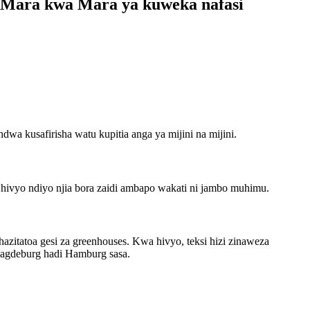
 Mara kwa Mara ya kuweka nafasi
kusafirisha watu kupitia anga ya mijini na mijini.
wa hivyo ndiyo njia bora zaidi ambapo wakati ni jambo muhimu.
zitatoa gesi za greenhouses. Kwa hivyo, teksi hizi zinaweza
 Magdeburg hadi Hamburg sasa.