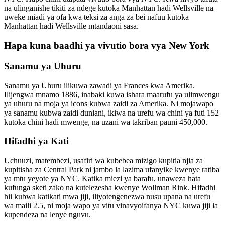
na ulinganishe tikiti za ndege kutoka Manhattan hadi Wellsville na
uweke miadi ya ofa kwa teksi za anga za bei nafuu kutoka
Manhattan hadi Wellsville mtandaoni sasa.
Hapa kuna baadhi ya vivutio bora vya New York
Sanamu ya Uhuru
Sanamu ya Uhuru ilikuwa zawadi ya Frances kwa Amerika.
Ilijengwa mnamo 1886, inabaki kuwa ishara maarufu ya ulimwengu
ya uhuru na moja ya icons kubwa zaidi za Amerika. Ni mojawapo
ya sanamu kubwa zaidi duniani, ikiwa na urefu wa chini ya futi 152
kutoka chini hadi mwenge, na uzani wa takriban pauni 450,000.
Hifadhi ya Kati
Uchuuzi, matembezi, usafiri wa kubebea mizigo kupitia njia za
kupitisha za Central Park ni jambo la lazima ufanyike kwenye ratiba
ya mtu yeyote ya NYC. Katika miezi ya barafu, unaweza hata
kufunga sketi zako na kutelezesha kwenye Wollman Rink. Hifadhi
hii kubwa katikati mwa jiji, iliyotengenezwa nusu upana na urefu
wa maili 2.5, ni moja wapo ya vitu vinavyoifanya NYC kuwa jiji la
kupendeza na lenye nguvu.