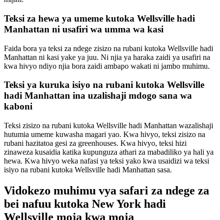
Teksi za hewa ya umeme kutoka Wellsville hadi
Manhattan ni usafiri wa umma wa kasi
Faida bora ya teksi za ndege zisizo na rubani kutoka Wellsville hadi
Manhattan ni kasi yake ya juu. Ni njia ya haraka zaidi ya usafiri na
kwa hivyo ndiyo njia bora zaidi ambapo wakati ni jambo muhimu.
Teksi ya kuruka isiyo na rubani kutoka Wellsville
hadi Manhattan ina uzalishaji mdogo sana wa
kaboni
Teksi zisizo na rubani kutoka Wellsville hadi Manhattan wazalishaji
hutumia umeme kuwasha magari yao. Kwa hivyo, teksi zisizo na
rubani hazitatoa gesi za greenhouses. Kwa hivyo, teksi hizi
zinaweza kusaidia katika kupunguza athari za mabadiliko ya hali ya
hewa. Kwa hivyo weka nafasi ya teksi yako kwa usaidizi wa teksi
isiyo na rubani kutoka Wellsville hadi Manhattan sasa.
Vidokezo muhimu vya safari za ndege za
bei nafuu kutoka New York hadi
Wellsville moja kwa moja