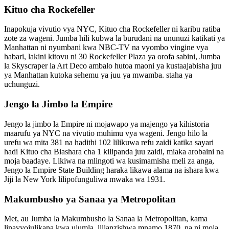
Kituo cha Rockefeller
Inapokuja vivutio vya NYC, Kituo cha Rockefeller ni karibu ratiba
zote za wageni. Jumba hili kubwa la burudani na ununuzi katikati ya
Manhattan ni nyumbani kwa NBC-TV na vyombo vingine vya
habari, lakini kitovu ni 30 Rockefeller Plaza ya orofa sabini, Jumba
la Skyscraper la Art Deco ambalo hutoa maoni ya kustaajabisha juu
ya Manhattan kutoka sehemu ya juu ya mwamba. staha ya
uchunguzi.
Jengo la Jimbo la Empire
Jengo la jimbo la Empire ni mojawapo ya majengo ya kihistoria
maarufu ya NYC na vivutio muhimu vya wageni. Jengo hilo la
urefu wa mita 381 na hadithi 102 lilikuwa refu zaidi katika sayari
hadi Kituo cha Biashara cha 1 kilipanda juu zaidi, miaka arobaini na
moja baadaye. Likiwa na mlingoti wa kusimamisha meli za anga,
Jengo la Empire State Building haraka likawa alama na ishara kwa
Jiji la New York lilipofunguliwa mwaka wa 1931.
Makumbusho ya Sanaa ya Metropolitan
Met, au Jumba la Makumbusho la Sanaa la Metropolitan, kama
linavyojulikana kwa ujumla, lilianzishwa mnamo 1870, na ni moja