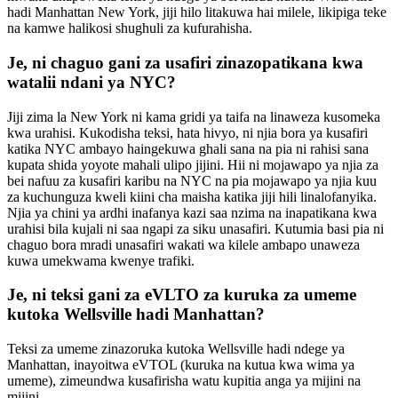
hadi Manhattan New York, jiji hilo litakuwa hai milele, likipiga teke
na kamwe halikosi shughuli za kufurahisha.
Je, ni chaguo gani za usafiri zinazopatikana kwa
watalii ndani ya NYC?
Jiji zima la New York ni kama gridi ya taifa na linaweza kusomeka
kwa urahisi. Kukodisha teksi, hata hivyo, ni njia bora ya kusafiri
katika NYC ambayo haingekuwa ghali sana na pia ni rahisi sana
kupata shida yoyote mahali ulipo jijini. Hii ni mojawapo ya njia za
bei nafuu za kusafiri karibu na NYC na pia mojawapo ya njia kuu
za kuchunguza kweli kiini cha maisha katika jiji hili linalofanyika.
Njia ya chini ya ardhi inafanya kazi saa nzima na inapatikana kwa
urahisi bila kujali ni saa ngapi za siku unasafiri. Kutumia basi pia ni
chaguo bora mradi unasafiri wakati wa kilele ambapo unaweza
kuwa umekwama kwenye trafiki.
Je, ni teksi gani za eVLTO za kuruka za umeme
kutoka Wellsville hadi Manhattan?
Teksi za umeme zinazoruka kutoka Wellsville hadi ndege ya
Manhattan, inayoitwa eVTOL (kuruka na kutua kwa wima ya
umeme), zimeundwa kusafirisha watu kupitia anga ya mijini na
mijini.