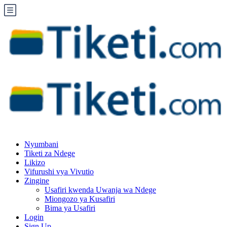
Nyumbani
Tiketi za Ndege
Likizo
Vifurushi vya Vivutio
Zingine
Usafiri kwenda Uwanja wa Ndege
Miongozo ya Kusafiri
Bima ya Usafiri
Login
Sign Up