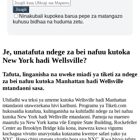
Ninakubali kupokea barua pepe za matangazo
kuhusu bidhaa na huduma zetu.
Je, unatafuta ndege za bei nafuu kutoka
New York hadi Wellsville?
Tafuta, linganisha na uweke miadi ya tiketi za ndege
za bei nafuu kutoka Manhattan hadi Wellsville
mtandaoni sasa.
Uhifadhi wa teksi ya umeme kutoka Wellsville hadi Manhattan
mtandaoni utawezekana hivi karibuni. Programu ya Tiketi.com
hukusaidia kutafuta, kulinganisha na kuhifadhi ndege za bei nafuu
kutoka New York hadi Wellsville mtandaoni. Pamoja na maeneo
maarufu ya New York kama vile Empire State Building, Rockefeller
Center au Brooklyn Bridge kila kona, inaweza kuwa vigumu
kuchagua vivutio unavyotaka kutazama kwenye safari yako ya
NYC. Hapo chini utapata vivutio bora vya NYC. Kwa hivyo tafuta