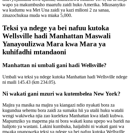
wapo ya makumbusho maarufu zaidi huko Amerika. Mkusanyiko
wa kudumu wa Met Una zaidi ya kazi milioni 2 za sanaa,
zinazochukua muda wa miaka 5,000.
Teksi ya ndege ya bei nafuu kutoka
Wellsville hadi Manhattan Maswali
Yanayoulizwa Mara kwa Mara ya
kuhifadhi mtandaoni
Manhattan ni umbali gani hadi Wellsville?
Umbali wa teksi ya ndege kutoka Manhattan hadi Wellsville ndege
ni maili 145.43 (km 234.05).
Ni wakati gani mzuri wa kutembelea New York?
Majira ya masika na majira ya kiangazi ndio nyakati bora za
kugundua sehemu bora zaidi za sumaku hii ya utalii huku watalii
wengi wakiweka njia zao kuelekea Manhattan kwa idadi kubwa.
Mapumziko ya mapema pia ni bora wakati kuna upepo wa baridi na
halijoto ya wastani. Lakini kumbuka, haijalishi ni wakati gani wa
mwaka unapoweka teksi ya ndege ya bei nafuu kutoka Wellsville