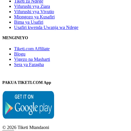
Tiketi za Ndege
Vifurushi vya Ziara
Vifurushi vya Vivutio
Miongozo ya Kusafiri
Bima ya Usafiri
Usafiri kwenda Uwanja wa Ndege
MENGINEYO
Tiketi.com Affiliate
Blogu
Vigezo na Masharti
Sera ya Faragha
PAKUA TIKETI.COM App
© 2026 Tiketi Mtandaoni