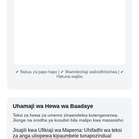
✔ Nukuu za papo hapo | ✔ Waendeshaji walioidhinishwa | ✔
Hakuna wajibu
Uhamaji wa Hewa wa Baadaye
Teksi za hewa za umeme zinaendelea kutengenezwa.
Jiunge na orodha ya kusubiri bila malipo kwa masasisho.
Jisajili kwa Ufikiaji wa Mapema: Uhifadhi wa teksi
za anga uliopewa kipaumbele tunapozindua!