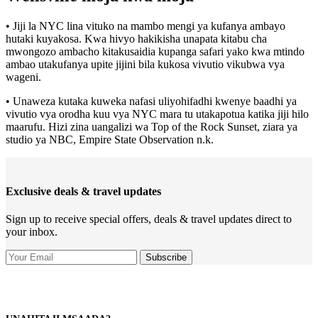
• Jiji la NYC lina vituko na mambo mengi ya kufanya ambayo
hutaki kuyakosa. Kwa hivyo hakikisha unapata kitabu cha
mwongozo ambacho kitakusaidia kupanga safari yako kwa mtindo
ambao utakufanya upite jijini bila kukosa vivutio vikubwa vya
wageni.
• Unaweza kutaka kuweka nafasi uliyohifadhi kwenye baadhi ya
vivutio vya orodha kuu vya NYC mara tu utakapotua katika jiji hilo
maarufu. Hizi zina uangalizi wa Top of the Rock Sunset, ziara ya
studio ya NBC, Empire State Observation n.k.
Exclusive deals & travel updates
Sign up to receive special offers, deals & travel updates direct to
your inbox.