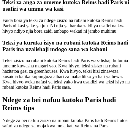
Teksi za anga za umeme kutoka Reims hadi Paris ni
usafiri wa umma wa kasi
Faida bora ya teksi za ndege zisizo na rubani kutoka Reims hadi
Paris ni kasi yake ya juu. Ni njia ya haraka zaidi ya usafiri na kwa
hivyo ndiyo njia bora zaidi ambapo wakati ni jambo muhimu.
Teksi ya kuruka isiyo na rubani kutoka Reims hadi
Paris ina uzalishaji mdogo sana wa kaboni
Teksi zisizo na rubani kutoka Reims hadi Paris wazalishaji hutumia
umeme kuwasha magari yao. Kwa hivyo, teksi zisizo na rubani
hazitatoa gesi za greenhouses. Kwa hivyo, teksi hizi zinaweza
kusaidia katika kupunguza athari za mabadiliko ya hali ya hewa.
Kwa hivyo weka nafasi ya teksi yako kwa usaidizi wa teksi isiyo na
rubani kutoka Reims hadi Paris sasa.
Ndege za bei nafuu kutoka Paris hadi
Reims tips
Ndege za bei nafuu zisizo na rubani kutoka Paris hadi Reims hutoa
safari za ndege za moja kwa moja kati ya Reims na Paris.