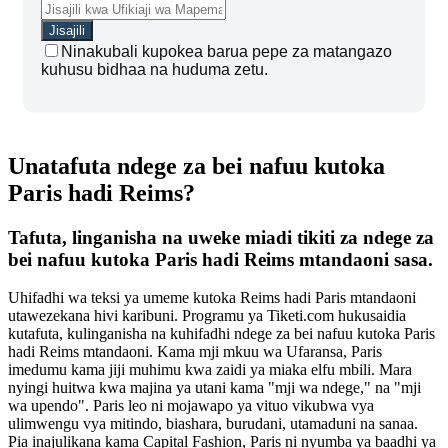
Ninakubali kupokea barua pepe za matangazo
kuhusu bidhaa na huduma zetu.
Unatafuta ndege za bei nafuu kutoka
Paris hadi Reims?
Tafuta, linganisha na uweke miadi tikiti za ndege za
bei nafuu kutoka Paris hadi Reims mtandaoni sasa.
Uhifadhi wa teksi ya umeme kutoka Reims hadi Paris mtandaoni
utawezekana hivi karibuni. Programu ya Tiketi.com hukusaidia
kutafuta, kulinganisha na kuhifadhi ndege za bei nafuu kutoka Paris
hadi Reims mtandaoni. Kama mji mkuu wa Ufaransa, Paris
imedumu kama jiji muhimu kwa zaidi ya miaka elfu mbili. Mara
nyingi huitwa kwa majina ya utani kama "mji wa ndege," na "mji
wa upendo". Paris leo ni mojawapo ya vituo vikubwa vya
ulimwengu vya mitindo, biashara, burudani, utamaduni na sanaa.
Pia inajulikana kama Capital Fashion, Paris ni nyumba ya baadhi ya