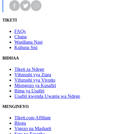
TIKETI
FAQs
Chapa
Wasiliana Nasi
Kuhusu Sisi
BIDHAA
Tiketi za Ndege
Vifurushi vya Ziara
Vifurushi vya Vivutio
Miongozo ya Kusafiri
Bima ya Usafiri
Usafiri kwenda Uwanja wa Ndege
MENGINEYO
Tiketi.com Affiliate
Blogu
Vigezo na Masharti
Sera ya Faragha