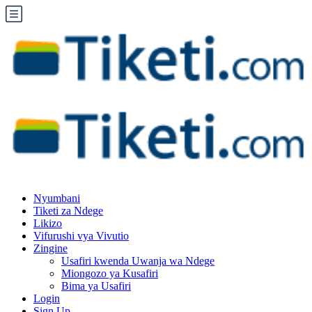
Nyumbani
Tiketi za Ndege
Likizo
Vifurushi vya Vivutio
Zingine
Usafiri kwenda Uwanja wa Ndege
Miongozo ya Kusafiri
Bima ya Usafiri
Login
Sign Up