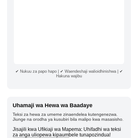
✔ Nukuu za papo hapo | ✔ Waendeshaji walioidhinishwa | ✔
Hakuna wajibu
Uhamaji wa Hewa wa Baadaye
Teksi za hewa za umeme zinaendelea kutengenezwa.
Jiunge na orodha ya kusubiri bila malipo kwa masasisho.
Jisajili kwa Ufikiaji wa Mapema: Uhifadhi wa teksi
za anga uliopewa kipaumbele tunapozindua!