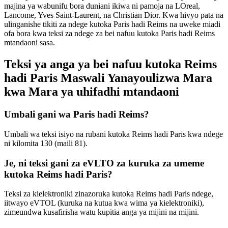
majina ya wabunifu bora duniani ikiwa ni pamoja na LOreal,
Lancome, Yves Saint-Laurent, na Christian Dior. Kwa hivyo pata na
ulinganishe tikiti za ndege kutoka Paris hadi Reims na uweke miadi
ofa bora kwa teksi za ndege za bei nafuu kutoka Paris hadi Reims
mtandaoni sasa.
Teksi ya anga ya bei nafuu kutoka Reims
hadi Paris Maswali Yanayoulizwa Mara
kwa Mara ya uhifadhi mtandaoni
Umbali gani wa Paris hadi Reims?
Umbali wa teksi isiyo na rubani kutoka Reims hadi Paris kwa ndege
ni kilomita 130 (maili 81).
Je, ni teksi gani za eVLTO za kuruka za umeme
kutoka Reims hadi Paris?
Teksi za kielektroniki zinazoruka kutoka Reims hadi Paris ndege,
iitwayo eVTOL (kuruka na kutua kwa wima ya kielektroniki),
zimeundwa kusafirisha watu kupitia anga ya mijini na mijini.