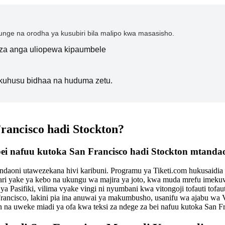
nge na orodha ya kusubiri bila malipo kwa masasisho.
i za anga uliopewa kipaumbele
kuhusu bidhaa na huduma zetu.
Francisco hadi Stockton?
 bei nafuu kutoka San Francisco hadi Stockton mtandao
daoni utawezekana hivi karibuni. Programu ya Tiketi.com hukusaidia k
ari yake ya kebo na ukungu wa majira ya joto, kwa muda mrefu imek
ya Pasifiki, vilima vyake vingi ni nyumbani kwa vitongoji tofauti tofa
Francisco, lakini pia ina anuwai ya makumbusho, usanifu wa ajabu wa
on na uweke miadi ya ofa kwa teksi za ndege za bei nafuu kutoka San F