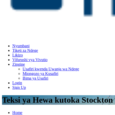
Nyumbani
Tiketi za Ndege
Likizo
Vifurushi vya Vivutio
Zingine
Usafiri kwenda Uwanja wa Ndege
Miongozo ya Kusafiri
Bima ya Usafiri
Login
Sign Up
Teksi ya Hewa kutoka Stockton
Home