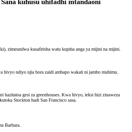
a Sana kuhusu uhifadhi mtandaoni
), zimeundwa kusafirisha watu kupitia anga ya mijini na mijini.
 kwa hivyo ndiyo njia bora zaidi ambapo wakati ni jambo muhimu.
i hazitatoa gesi za greenhouses. Kwa hivyo, teksi hizi zinaweza
 kutoka Stockton hadi San Francisco sasa.
ta Barbara.