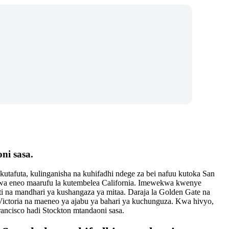
ni sasa.
utafuta, kulinganisha na kuhifadhi ndege za bei nafuu kutoka San
uwa eneo maarufu la kutembelea California. Imewekwa kwenye
uti na mandhari ya kushangaza ya mitaa. Daraja la Golden Gate na
 Victoria na maeneo ya ajabu ya bahari ya kuchunguza. Kwa hivyo,
rancisco hadi Stockton mtandaoni sasa.