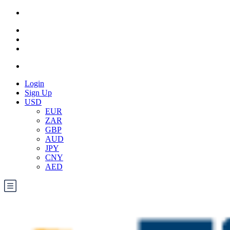
Login
Sign Up
USD
EUR
ZAR
GBP
AUD
JPY
CNY
AED