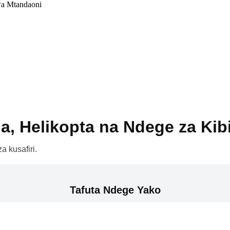
wa Mtandaoni
a, Helikopta na Ndege za Kib
a kusafiri.
Tafuta Ndege Yako