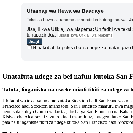
Uhamaji wa Hewa wa Baadaye
Teksi za hewa za umeme zinaendelea kutengenezwa. Jiu
Jisajili kwa Ufikiaji wa Mapema: Uhifadhi wa teks
tunapozindua!
Ninakubali kupokea barua pepe za matangazo 
Unatafuta ndege za bei nafuu kutoka San 
Tafuta, linganisha na uweke miadi tikiti za ndege za
Uhifadhi wa teksi ya umeme kutoka Stockton hadi San Francisco mtan
Francisco hadi Stockton mtandaoni. San Francisco maarufu kwa mag
peninsula kati ya Ghuba ya kustaajabisha ya San Francisco na Bahari 
Kisiwa cha Alcatraz ni vivutio viwili maarufu vya wageni huko San 
pata na ulinganishe tikiti za ndege kutoka San Francisco hadi Stockt