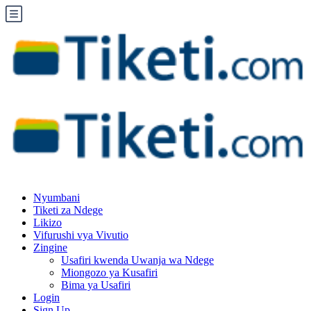
Nyumbani
Tiketi za Ndege
Likizo
Vifurushi vya Vivutio
Zingine
Usafiri kwenda Uwanja wa Ndege
Miongozo ya Kusafiri
Bima ya Usafiri
Login
Sign Up