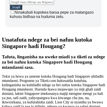
Ninakubali kupokea barua pepe za matangazo
kuhusu bidhaa na huduma zetu.
Unatafuta ndege za bei nafuu kutoka
Singapore hadi Hougang?
Tafuta, linganisha na uweke miadi ya tiketi za ndege
za bei nafuu kutoka Singapore hadi Hougang
mtandaoni sasa.
Teksi ya hewa ya umeme kutoka Hougang hadi Singapore uhifadhi
mtandaoni. Programu ya Tiketi.com hukusaidia kutafuta,
kulinganisha na kuhifadhi ndege za bei nafuu kutoka Singapore hadi
Hougang mtandaoni. Huenda ikawa mojawapo ya miji ghali zaidi
duniani, lakini Singapore imekusanya majiji mengine mengi ya hali
ya juu, safi zaidi, yaliyopangwa kwa kiwango cha juu, na,
ikiwezekana, ya kufurahisha zaidi. Lion City ni nyumba ya bwawa
kubwa zaidi la paa la infinity, mbuga ya kwanza ya safari duniani