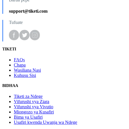
support@tiketi.com
Tufuate
TIKETI
FAQs
Chapa
Wasiliana Nasi
Kuhusu Sisi
BIDHAA
Tiketi za Ndege
Vifurushi vya Ziara
Vifurushi vya Vivutio
Miongozo ya Kusafiri
Bima ya Usafiri
Usafiri kwenda Uwanja wa Ndege