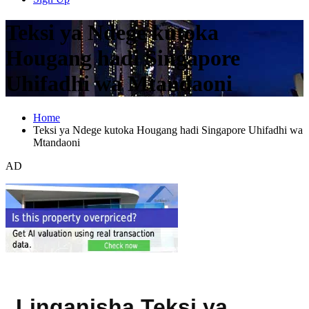
Teksi ya Ndege kutoka
Hougang hadi Singapore
Uhifadhi wa Mtandaoni
Home
Teksi ya Ndege kutoka Hougang hadi Singapore Uhifadhi wa
Mtandaoni
AD
Linganisha Teksi ya