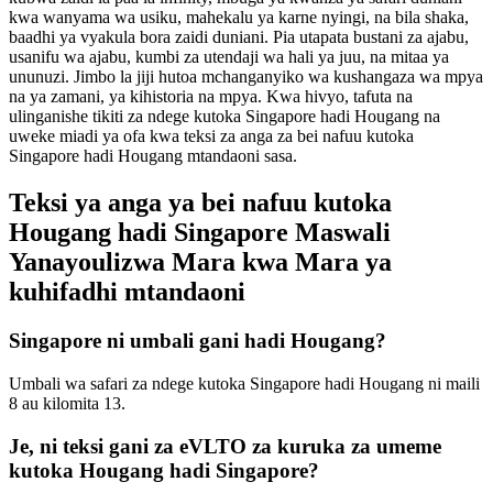
kwa wanyama wa usiku, mahekalu ya karne nyingi, na bila shaka,
baadhi ya vyakula bora zaidi duniani. Pia utapata bustani za ajabu,
usanifu wa ajabu, kumbi za utendaji wa hali ya juu, na mitaa ya
ununuzi. Jimbo la jiji hutoa mchanganyiko wa kushangaza wa mpya
na ya zamani, ya kihistoria na mpya. Kwa hivyo, tafuta na
ulinganishe tikiti za ndege kutoka Singapore hadi Hougang na
uweke miadi ya ofa kwa teksi za anga za bei nafuu kutoka
Singapore hadi Hougang mtandaoni sasa.
Teksi ya anga ya bei nafuu kutoka
Hougang hadi Singapore Maswali
Yanayoulizwa Mara kwa Mara ya
kuhifadhi mtandaoni
Singapore ni umbali gani hadi Hougang?
Umbali wa safari za ndege kutoka Singapore hadi Hougang ni maili
8 au kilomita 13.
Je, ni teksi gani za eVLTO za kuruka za umeme
kutoka Hougang hadi Singapore?