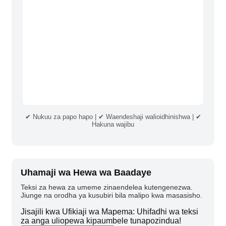
✔ Nukuu za papo hapo | ✔ Waendeshaji walioidhinishwa | ✔
Hakuna wajibu
Uhamaji wa Hewa wa Baadaye
Teksi za hewa za umeme zinaendelea kutengenezwa.
Jiunge na orodha ya kusubiri bila malipo kwa masasisho.
Jisajili kwa Ufikiaji wa Mapema: Uhifadhi wa teksi
za anga uliopewa kipaumbele tunapozindua!