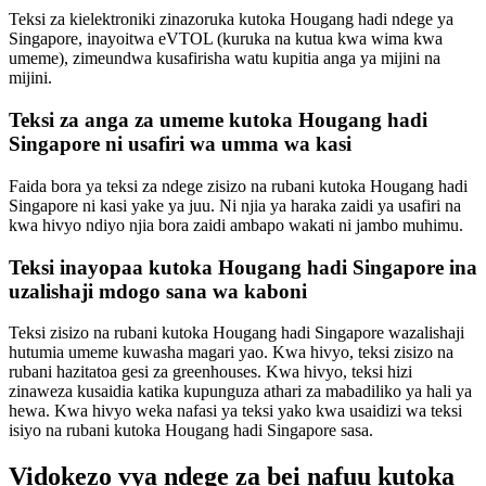
Teksi za kielektroniki zinazoruka kutoka Hougang hadi ndege ya
Singapore, inayoitwa eVTOL (kuruka na kutua kwa wima kwa
umeme), zimeundwa kusafirisha watu kupitia anga ya mijini na
mijini.
Teksi za anga za umeme kutoka Hougang hadi
Singapore ni usafiri wa umma wa kasi
Faida bora ya teksi za ndege zisizo na rubani kutoka Hougang hadi
Singapore ni kasi yake ya juu. Ni njia ya haraka zaidi ya usafiri na
kwa hivyo ndiyo njia bora zaidi ambapo wakati ni jambo muhimu.
Teksi inayopaa kutoka Hougang hadi Singapore ina
uzalishaji mdogo sana wa kaboni
Teksi zisizo na rubani kutoka Hougang hadi Singapore wazalishaji
hutumia umeme kuwasha magari yao. Kwa hivyo, teksi zisizo na
rubani hazitatoa gesi za greenhouses. Kwa hivyo, teksi hizi
zinaweza kusaidia katika kupunguza athari za mabadiliko ya hali ya
hewa. Kwa hivyo weka nafasi ya teksi yako kwa usaidizi wa teksi
isiyo na rubani kutoka Hougang hadi Singapore sasa.
Vidokezo vya ndege za bei nafuu kutoka