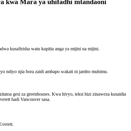
ra kwa Mara ya uhifadhi mtandaoni
a kusafirisha watu kupitia anga ya mijini na mijini.
hivyo ndiyo njia bora zaidi ambapo wakati ni jambo muhimu.
itatoa gesi za greenhouses. Kwa hivyo, teksi hizi zinaweza kusaidia
verett hadi Vancouver sasa.
Everett.