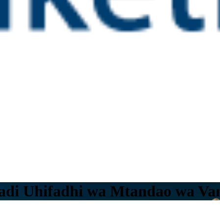
hadi Uhifadhi wa Mtandao wa Va