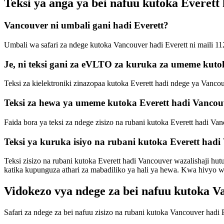
Teksi ya anga ya bei nafuu kutoka Evere
Vancouver ni umbali gani hadi Everett?
Umbali wa safari za ndege kutoka Vancouver hadi Everett ni maili 11
Je, ni teksi gani za eVLTO za kuruka za umeme kuto
Teksi za kielektroniki zinazopaa kutoka Everett hadi ndege ya Vanc
Teksi za hewa ya umeme kutoka Everett hadi Vancou
Faida bora ya teksi za ndege zisizo na rubani kutoka Everett hadi Va
Teksi ya kuruka isiyo na rubani kutoka Everett had
Teksi zisizo na rubani kutoka Everett hadi Vancouver wazalishaji hu
katika kupunguza athari za mabadiliko ya hali ya hewa. Kwa hivyo wek
Vidokezo vya ndege za bei nafuu kutoka V
Safari za ndege za bei nafuu zisizo na rubani kutoka Vancouver hadi 