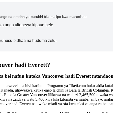
nge na orodha ya kusubiri bila malipo kwa masasisho.
i za anga uliopewa kipaumbele
kuhusu bidhaa na huduma zetu.
ouver hadi Everett?
 za bei nafuu kutoka Vancouver hadi Everett mtandaon
 utawezekana hivi karibuni. Programu ya Tiketi.com hukusaidia kutaf
anada, uliowekwa katika eneo la chini la Bara la British Columbia. Ka
11. Eneo la Greater Vancouver lilikuwa na wakazi 2,465,500 mwaka wa 
a na zaidi ya watu 5,400 kwa kila kilomita ya mraba, ambayo inafan
ncouver hadi Everett na uweke miadi ya ofa kwa teksi za anga za bei n