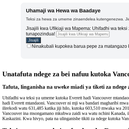
Uhamaji wa Hewa wa Baadaye
Teksi za hewa za umeme zinaendelea kutengenezwa. Jiu
Jisajili kwa Ufikiaji wa Mapema: Uhifadhi wa teks
tunapozindua!
Ninakubali kupokea barua pepe za matangazo 
Unatafuta ndege za bei nafuu kutoka Vanc
Tafuta, linganisha na uweke miadi ya tiketi za ndege
Uhifadhi wa teksi ya umeme kutoka Everett hadi Vancouver mtandaoni
hadi Everett mtandaoni. Vancouver ni mji wa bandari magharibi mwa K
ilirekodi watu 631,485 katika jiji hilo, kutoka 603,510 mwaka wa 20
Vancouver ina msongamano mkubwa zaidi wa watu nchini Kanada, ikiw
Kaskazini. Kwa hivyo, pata na ulinganishe tikiti za ndege kutoka Va