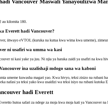
tt hadi Vancouver Maswali Yanayoulizwa Ma
2 au kilomita 180.
ka Everett hadi Vancouver?
ouver, iitwayo eVTOL (kuruka na kutua kwa wima kwa umeme), zimeundw
ver ni usafiri wa umma wa kasi
ncouver ni kasi yake ya juu. Ni njia ya haraka zaidi ya usafiri na kwa 
i Vancouver ina uzalishaji mdogo sana wa kaboni
tumia umeme kuwasha magari yao. Kwa hivyo, teksi zisizo na rubani haz
a nafasi ya teksi yako kwa usaidizi wa teksi isiyo na rubani kutoka E
ancouver hadi Everett
Everetto hutoa safari za ndege za moja kwa moja kati ya Vancouver na 