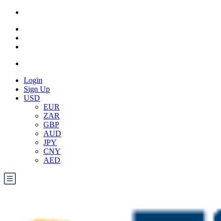
Login
Sign Up
USD
EUR
ZAR
GBP
AUD
JPY
CNY
AED