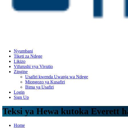
Nyumbani
Tiketi za Ndege
Likizo
Vifurushi vya Vivutio
Zingine
Usafiri kwenda Uwanja wa Ndege
Miongozo ya Kusafiri
Bima ya Usafiri
Login
Sign Up
Teksi ya Hewa kutoka Everett 
Home