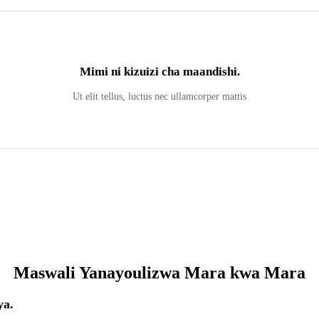
Mimi ni kizuizi cha maandishi.
Ut elit tellus, luctus nec ullamcorper mattis
Maswali Yanayoulizwa Mara kwa Mara
ya.