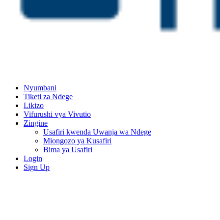
Nyumbani
Tiketi za Ndege
Likizo
Vifurushi vya Vivutio
Zingine
Usafiri kwenda Uwanja wa Ndege
Miongozo ya Kusafiri
Bima ya Usafiri
Login
Sign Up