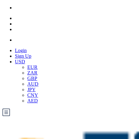
Login
Sign Up
USD
EUR
ZAR
GBP
AUD
JPY
CNY
AED