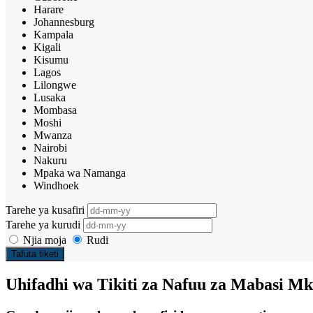
Harare
Johannesburg
Kampala
Kigali
Kisumu
Lagos
Lilongwe
Lusaka
Mombasa
Moshi
Mwanza
Nairobi
Nakuru
Mpaka wa Namanga
Windhoek
Tarehe ya kusafiri
Tarehe ya kurudi
Njia moja
Rudi
Tafuta tiketi
Uhifadhi wa Tikiti za Nafuu za Mabasi M