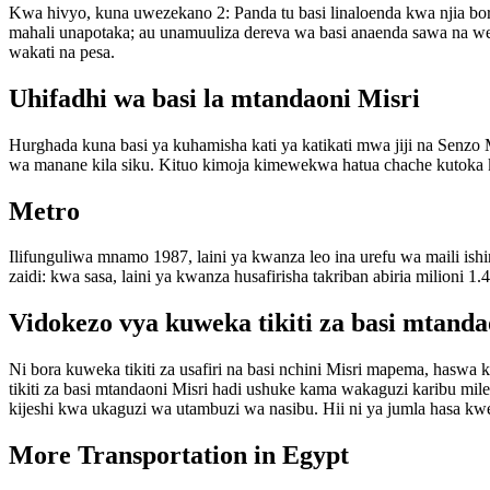
Kwa hivyo, kuna uwezekano 2: Panda tu basi linaloenda kwa njia bo
mahali unapotaka; au unamuuliza dereva wa basi anaenda sawa na we
wakati na pesa.
Uhifadhi wa basi la mtandaoni Misri
Hurghada kuna basi ya kuhamisha kati ya katikati mwa jiji na Senzo Ma
wa manane kila siku. Kituo kimoja kimewekwa hatua chache kutoka
Metro
Ilifunguliwa mnamo 1987, laini ya kwanza leo ina urefu wa maili ishir
zaidi: kwa sasa, laini ya kwanza husafirisha takriban abiria milioni 
Vidokezo vya kuweka tikiti za basi mtanda
Ni bora kuweka tikiti za usafiri na basi nchini Misri mapema, has
tikiti za basi mtandaoni Misri hadi ushuke kama wakaguzi karibu mi
kijeshi kwa ukaguzi wa utambuzi wa nasibu. Hii ni ya jumla hasa kw
More Transportation in Egypt