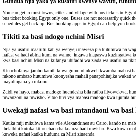
Gundua njia yako ya kusafiri kwenye wavuti, rununu
You can get to most towns, cities and village with bus tickets in Egyp
bus ticket booking Egypt only one. Buses are not necessarily quick thoug
schedules get back up. Bus booking apps in Egypt can help you book
Tikiti za basi ndogo nchini Misri
Njia ya usafiri maarufu kati ya wenyeji inaweza pia kutumiwa na wag
nafasi ya hadi abiria kumi na wanne, ingawa inapaswa kuzingatiwa 
kwa basi nchini Misri na kufanya uhifadhi wa ziada wa usafiri na tikiti
Kinachofanya jambo kamili kuwa gumu ni ukweli kwamba mabasi hayo
mkono ambazo hutumiwa kuonyesha mahali panapohitajika wakati wa 
inayolingana ya mkono.
Zaidi ya hayo, mabasi madogo huendesha bila ratiba iliyowekwa, hu
mwanzoni na mwisho. Vituo hivi vya mabasi madogo kwa ujumla huwe
Uwekaji nafasi wa basi mtandaoni wa basi 
Katika miji mikubwa kama vile Alexandrines au Cairo, kando na mab
thelathini kutoka kituo chao cha kuanza hadi mwisho. Kwa kuwa maba
kuweka nafasi katika huduma za Misri zinaenda.