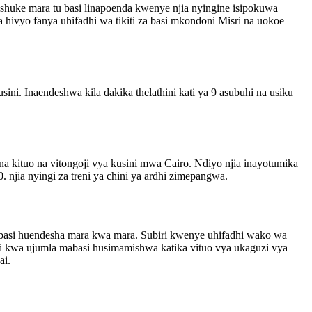
shuke mara tu basi linapoenda kwenye njia nyingine isipokuwa
ivyo fanya uhifadhi wa tikiti za basi mkondoni Misri na uokoe
sini. Inaendeshwa kila dakika thelathini kati ya 9 asubuhi na usiku
i na kituo na vitongoji vya kusini mwa Cairo. Ndiyo njia inayotumika
. njia nyingi za treni ya chini ya ardhi zimepangwa.
mabasi huendesha mara kwa mara. Subiri kwenye uhifadhi wako wa
ani kwa ujumla mabasi husimamishwa katika vituo vya ukaguzi vya
ai.