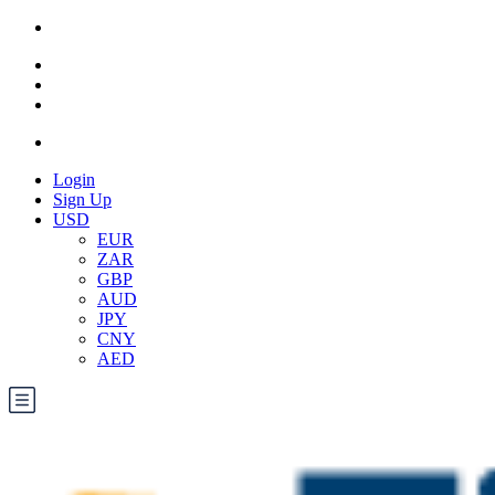
Login
Sign Up
USD
EUR
ZAR
GBP
AUD
JPY
CNY
AED