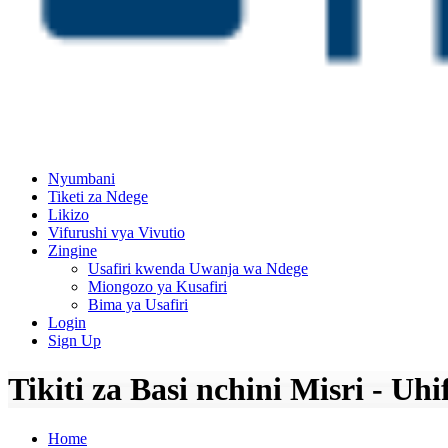
Nyumbani
Tiketi za Ndege
Likizo
Vifurushi vya Vivutio
Zingine
Usafiri kwenda Uwanja wa Ndege
Miongozo ya Kusafiri
Bima ya Usafiri
Login
Sign Up
Tikiti za Basi nchini Misri - Uh
Home