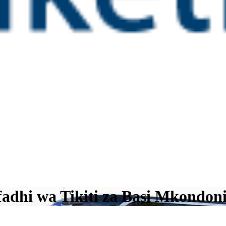
ifadhi wa Tikiti za Basi Mkondon