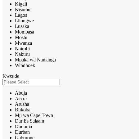
Kigali
Kisumu
Lagos
Lilongwe
Lusaka
Mombasa
Moshi
Mwanza
Nairobi
Nakuru
Mpaka wa Namanga
Windhoek
Kwenda
Abuja
Accra
Arusha
Bukoba
Mji wa Cape Town
Dar Es Salaam
Dodoma
Durban
Gaborone