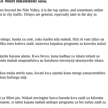
ko Misri mkondoni sasa.
es beyond the Nile Valley, it is the top option, and sometimes online
n city traffic. Delays are general, especially later in the day as
ogo, baada ya yote, yako karibu kila mahali. Hizi ni vani zilizo na
kufika eneo kubwa zaidi, unaweza kupakua programu za kuweka nafasi
mla hayana alama. Kwa hivyo, kuna kadhaa ya ishara tofauti za
enda mahali unapotafutwa au kuruhusu mwenyeji akuonyeshe ishara
chukua muda mrefu sana, kwani kwa ujumla kuna mengi yanayoendelea
kuu hufunga miji.
 ya Misri pia. Wakati mwingine hawa huenda kwa zaidi ya kilomita
pote, si rahisi kupata mahali ambapo programu za bei nafuu zaidi za