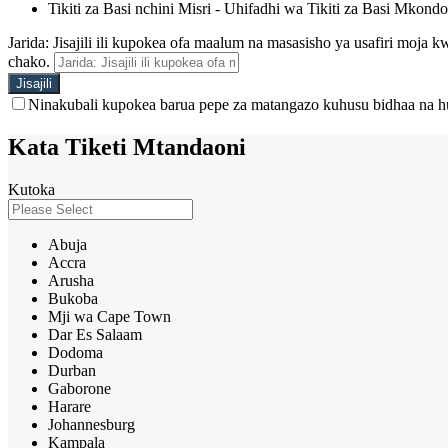
Tikiti za Basi nchini Misri - Uhifadhi wa Tikiti za Basi Mkondo
Jarida: Jisajili ili kupokea ofa maalum na masasisho ya usafiri moja
chako.
Ninakubali kupokea barua pepe za matangazo kuhusu bidhaa na h
Kata Tiketi Mtandaoni
Kutoka
Abuja
Accra
Arusha
Bukoba
Mji wa Cape Town
Dar Es Salaam
Dodoma
Durban
Gaborone
Harare
Johannesburg
Kampala