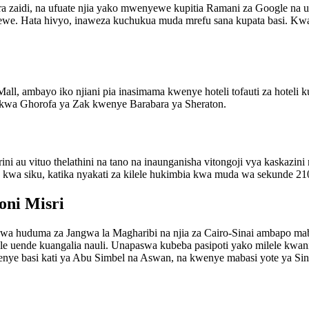
ra zaidi, na ufuate njia yako mwenyewe kupitia Ramani za Google na u
we. Hata hivyo, inaweza kuchukua muda mrefu sana kupata basi. Kwa h
ll, ambayo iko njiani pia inasimama kwenye hoteli tofauti za hoteli ku
 kwa Ghorofa ya Zak kwenye Barabara ya Sheraton.
ini au vituo thelathini na tano na inaunganisha vitongoji vya kaskazin
1.4 kwa siku, katika nyakati za kilele hukimbia kwa muda wa sekunde 210
oni Misri
wa kwa huduma za Jangwa la Magharibi na njia za Cairo-Sinai ambapo 
lele uende kuangalia nauli. Unapaswa kubeba pasipoti yako milele kw
enye basi kati ya Abu Simbel na Aswan, na kwenye mabasi yote ya Sin