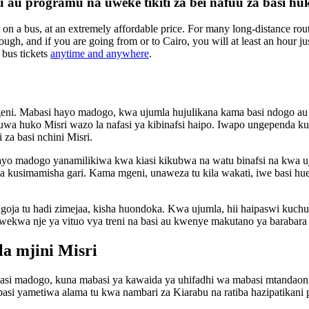
 au programu na uweke tikiti za bei nafuu za basi hu
t on a bus, at an extremely affordable price. For many long-distance rout
h, and if you are going from or to Cairo, you will at least an hour just i
 bus tickets
anytime and anywhere
.
eni. Mabasi hayo madogo, kwa ujumla hujulikana kama basi ndogo au nd
kuwa huko Misri wazo la nafasi ya kibinafsi haipo. Iwapo ungependa 
 za basi nchini Misri.
 madogo yanamilikiwa kwa kiasi kikubwa na watu binafsi na kwa uju
kusimamisha gari. Kama mgeni, unaweza tu kila wakati, iwe basi hu
ngoja tu hadi zimejaa, kisha huondoka. Kwa ujumla, hii haipaswi ku
kwa nje ya vituo vya treni na basi au kwenye makutano ya barabara 
la mjini Misri
asi madogo, kuna mabasi ya kawaida ya uhifadhi wa mabasi mtandaoni
si yametiwa alama tu kwa nambari za Kiarabu na ratiba hazipatikani po