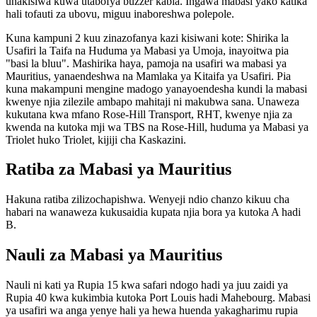
unakisiwa kuwa utabofya buzzer kabla. Ingawa mabasi yako katika
hali tofauti za ubovu, miguu inaboreshwa polepole.
Kuna kampuni 2 kuu zinazofanya kazi kisiwani kote: Shirika la
Usafiri la Taifa na Huduma ya Mabasi ya Umoja, inayoitwa pia
"basi la bluu". Mashirika haya, pamoja na usafiri wa mabasi ya
Mauritius, yanaendeshwa na Mamlaka ya Kitaifa ya Usafiri. Pia
kuna makampuni mengine madogo yanayoendesha kundi la mabasi
kwenye njia zilezile ambapo mahitaji ni makubwa sana. Unaweza
kukutana kwa mfano Rose-Hill Transport, RHT, kwenye njia za
kwenda na kutoka mji wa TBS na Rose-Hill, huduma ya Mabasi ya
Triolet huko Triolet, kijiji cha Kaskazini.
Ratiba za Mabasi ya Mauritius
Hakuna ratiba zilizochapishwa. Wenyeji ndio chanzo kikuu cha
habari na wanaweza kukusaidia kupata njia bora ya kutoka A hadi
B.
Nauli za Mabasi ya Mauritius
Nauli ni kati ya Rupia 15 kwa safari ndogo hadi ya juu zaidi ya
Rupia 40 kwa kukimbia kutoka Port Louis hadi Mahebourg. Mabasi
ya usafiri wa anga yenye hali ya hewa huenda yakagharimu rupia