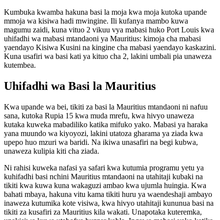
Kumbuka kwamba hakuna basi la moja kwa moja kutoka upande
mmoja wa kisiwa hadi mwingine. Ili kufanya mambo kuwa
magumu zaidi, kuna vituo 2 vikuu vya mabasi huko Port Louis kwa
uhifadhi wa mabasi mtandaoni ya Mauritius: kimoja cha mabasi
yaendayo Kisiwa Kusini na kingine cha mabasi yaendayo kaskazini.
Kuna usafiri wa basi kati ya kituo cha 2, lakini umbali pia unaweza
kutembea.
Uhifadhi wa Basi la Mauritius
Kwa upande wa bei, tikiti za basi la Mauritius mtandaoni ni nafuu
sana, kutoka Rupia 15 kwa muda mrefu, kwa hivyo unaweza
kutaka kuweka mabadiliko katika mifuko yako. Mabasi ya haraka
yana muundo wa kiyoyozi, lakini utatoza gharama ya ziada kwa
upepo huo mzuri wa baridi. Na ikiwa unasafiri na begi kubwa,
unaweza kulipia kiti cha ziada.
Ni rahisi kuweka nafasi ya safari kwa kutumia programu yetu ya
kuhifadhi basi nchini Mauritius mtandaoni na utahitaji kubaki na
tikiti kwa kuwa kuna wakaguzi ambao kwa ujumla huingia. Kwa
bahati mbaya, hakuna vitu kama tikiti huru ya waendeshaji ambayo
inaweza kutumika kote visiwa, kwa hivyo utahitaji kununua basi na
tikiti za kusafiri za Mauritius kila wakati. Unapotaka kuteremka,