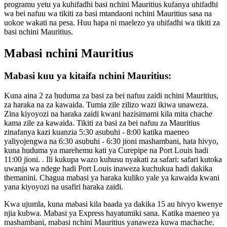
programu yetu ya kuhifadhi basi nchini Mauritius kufanya uhifadhi
wa bei nafuu wa tikiti za basi mtandaoni nchini Mauritius sasa na
uokoe wakati na pesa. Huu hapa ni maelezo ya uhifadhi wa tikiti za
basi nchini Mauritius.
Mabasi nchini Mauritius
Mabasi kuu ya kitaifa nchini Mauritius:
Kuna aina 2 za huduma za basi za bei nafuu zaidi nchini Mauritius,
za haraka na za kawaida. Tumia zile zilizo wazi ikiwa unaweza.
Zina kiyoyozi na haraka zaidi kwani hazisimami kila mita chache
kama zile za kawaida. Tikiti za basi za bei nafuu za Mauritius
zinafanya kazi kuanzia 5:30 asubuhi - 8:00 katika maeneo
yaliyojengwa na 6:30 asubuhi - 6:30 jioni mashambani, hata hivyo,
kuna huduma ya marehemu kati ya Curepipe na Port Louis hadi
11:00 jioni. . Ili kukupa wazo kuhusu nyakati za safari: safari kutoka
uwanja wa ndege hadi Port Louis inaweza kuchukua hadi dakika
themanini. Chagua mabasi ya haraka kuliko yale ya kawaida kwani
yana kiyoyozi na usafiri haraka zaidi.
Kwa ujumla, kuna mabasi kila baada ya dakika 15 au hivyo kwenye
njia kubwa. Mabasi ya Express hayatumiki sana. Katika maeneo ya
mashambani, mabasi nchini Mauritius yanaweza kuwa machache.