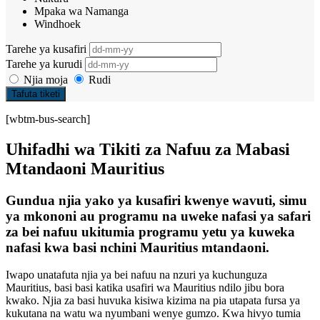
Mpaka wa Namanga
Windhoek
Tarehe ya kusafiri
Tarehe ya kurudi
Njia moja
Rudi
Tafuta tiketi
[wbtm-bus-search]
Uhifadhi wa Tikiti za Nafuu za Mabasi
Mtandaoni Mauritius
Gundua njia yako ya kusafiri kwenye wavuti, simu
ya mkononi au programu na uweke nafasi ya safari
za bei nafuu ukitumia programu yetu ya kuweka
nafasi kwa basi nchini Mauritius mtandaoni.
Iwapo unatafuta njia ya bei nafuu na nzuri ya kuchunguza
Mauritius, basi basi katika usafiri wa Mauritius ndilo jibu bora
kwako. Njia za basi huvuka kisiwa kizima na pia utapata fursa ya
kukutana na watu wa nyumbani wenye gumzo. Kwa hivyo tumia