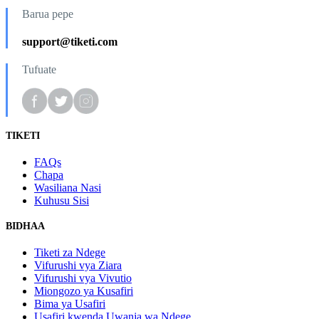
Barua pepe
support@tiketi.com
Tufuate
TIKETI
FAQs
Chapa
Wasiliana Nasi
Kuhusu Sisi
BIDHAA
Tiketi za Ndege
Vifurushi vya Ziara
Vifurushi vya Vivutio
Miongozo ya Kusafiri
Bima ya Usafiri
Usafiri kwenda Uwanja wa Ndege