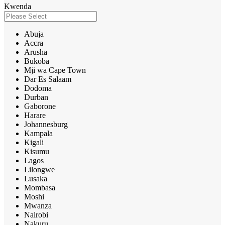
Kwenda
Abuja
Accra
Arusha
Bukoba
Mji wa Cape Town
Dar Es Salaam
Dodoma
Durban
Gaborone
Harare
Johannesburg
Kampala
Kigali
Kisumu
Lagos
Lilongwe
Lusaka
Mombasa
Moshi
Mwanza
Nairobi
Nakuru