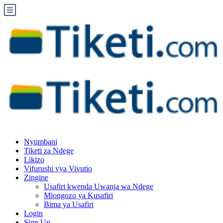
Nyumbani
Tiketi za Ndege
Likizo
Vifurushi vya Vivutio
Zingine
Usafiri kwenda Uwanja wa Ndege
Miongozo ya Kusafiri
Bima ya Usafiri
Login
Sign Up