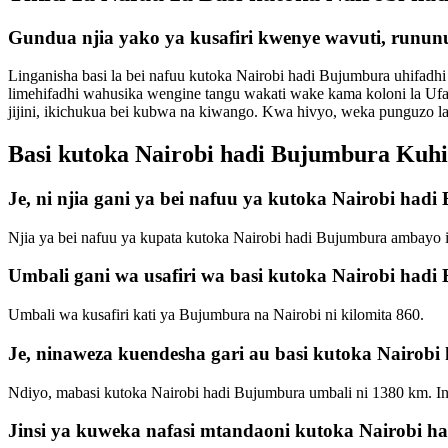
Gundua njia yako ya kusafiri kwenye wavuti, rununu
Linganisha basi la bei nafuu kutoka Nairobi hadi Bujumbura uhifadhi 
limehifadhi wahusika wengine tangu wakati wake kama koloni la Ufa
jijini, ikichukua bei kubwa na kiwango. Kwa hivyo, weka punguzo la 
Basi kutoka Nairobi hadi Bujumbura Kuhif
Je, ni njia gani ya bei nafuu ya kutoka Nairobi had
Njia ya bei nafuu ya kupata kutoka Nairobi hadi Bujumbura ambayo
Umbali gani wa usafiri wa basi kutoka Nairobi had
Umbali wa kusafiri kati ya Bujumbura na Nairobi ni kilomita 860.
Je, ninaweza kuendesha gari au basi kutoka Nairob
Ndiyo, mabasi kutoka Nairobi hadi Bujumbura umbali ni 1380 km. I
Jinsi ya kuweka nafasi mtandaoni kutoka Nairobi 