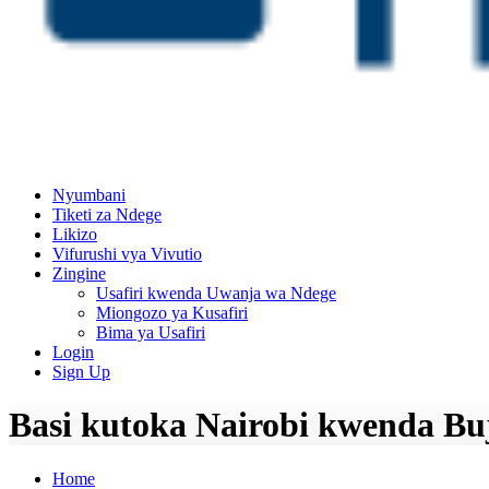
Nyumbani
Tiketi za Ndege
Likizo
Vifurushi vya Vivutio
Zingine
Usafiri kwenda Uwanja wa Ndege
Miongozo ya Kusafiri
Bima ya Usafiri
Login
Sign Up
Basi kutoka Nairobi kwenda Buj
Home