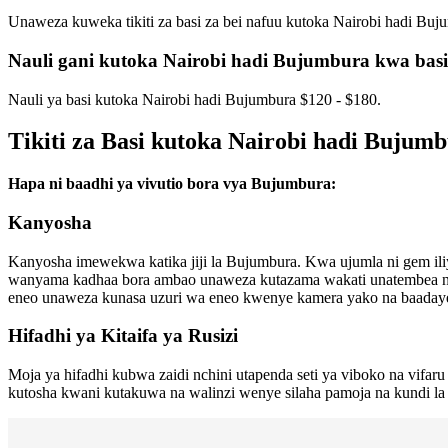
Unaweza kuweka tikiti za basi za bei nafuu kutoka Nairobi hadi Buj
Nauli gani kutoka Nairobi hadi Bujumbura kwa bas
Nauli ya basi kutoka Nairobi hadi Bujumbura $120 - $180.
Tikiti za Basi kutoka Nairobi hadi Bujum
Hapa ni baadhi ya vivutio bora vya Bujumbura:
Kanyosha
Kanyosha imewekwa katika jiji la Bujumbura. Kwa ujumla ni gem il
wanyama kadhaa bora ambao unaweza kutazama wakati unatembea ndani
eneo unaweza kunasa uzuri wa eneo kwenye kamera yako na baadaye 
Hifadhi ya Kitaifa ya Rusizi
Moja ya hifadhi kubwa zaidi nchini utapenda seti ya viboko na vifar
kutosha kwani kutakuwa na walinzi wenye silaha pamoja na kundi la 