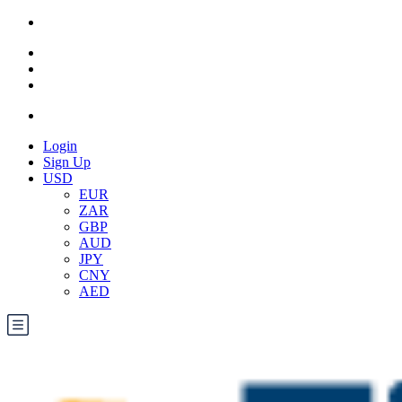
Login
Sign Up
USD
EUR
ZAR
GBP
AUD
JPY
CNY
AED