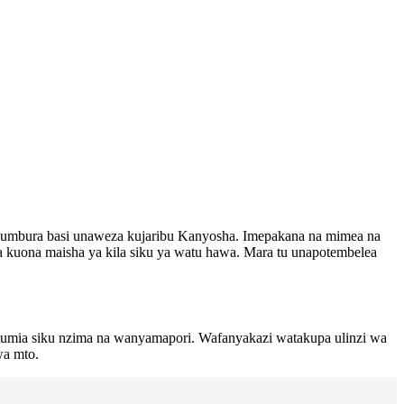
ujumbura basi unaweza kujaribu Kanyosha. Imepakana na mimea na
 kuona maisha ya kila siku ya watu hawa. Mara tu unapotembelea
 kutumia siku nzima na wanyamapori. Wafanyakazi watakupa ulinzi wa
wa mto.