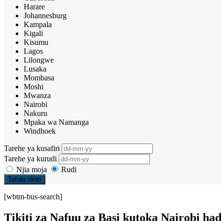
Harare
Johannesburg
Kampala
Kigali
Kisumu
Lagos
Lilongwe
Lusaka
Mombasa
Moshi
Mwanza
Nairobi
Nakuru
Mpaka wa Namanga
Windhoek
Tarehe ya kusafiri
Tarehe ya kurudi
Njia moja
Rudi
Tafuta tiketi
[wbtm-bus-search]
Tikiti za Nafuu za Basi kutoka Nairobi h