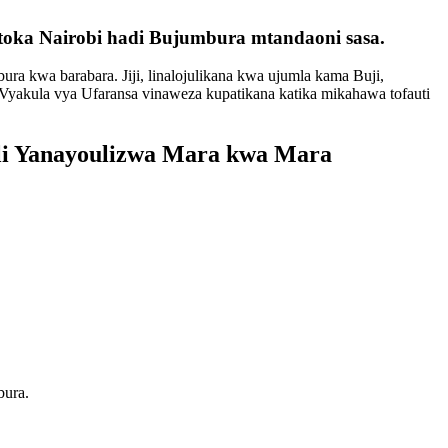
utoka Nairobi hadi Bujumbura mtandaoni sasa.
bura kwa barabara. Jiji, linalojulikana kwa ujumla kama Buji,
 Vyakula vya Ufaransa vinaweza kupatikana katika mikahawa tofauti
wali Yanayoulizwa Mara kwa Mara
bura.