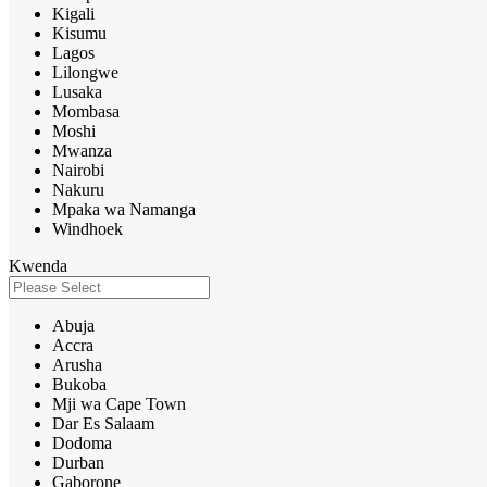
Kigali
Kisumu
Lagos
Lilongwe
Lusaka
Mombasa
Moshi
Mwanza
Nairobi
Nakuru
Mpaka wa Namanga
Windhoek
Kwenda
Abuja
Accra
Arusha
Bukoba
Mji wa Cape Town
Dar Es Salaam
Dodoma
Durban
Gaborone