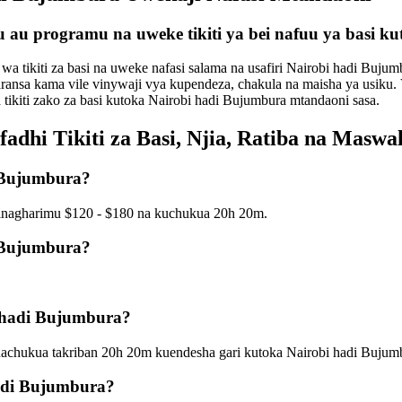
 au programu na uweke tikiti ya bei nafuu ya basi k
wa tikiti za basi na uweke nafasi salama na usafiri Nairobi hadi Bujum
ransa kama vile vinywaji vya kupendeza, chakula na maisha ya usiku.
tikiti zako za basi kutoka Nairobi hadi Bujumbura mtandaoni sasa.
adhi Tikiti za Basi, Njia, Ratiba na Mas
i Bujumbura?
 inagharimu $120 - $180 na kuchukua 20h 20m.
i Bujumbura?
i hadi Bujumbura?
nachukua takriban 20h 20m kuendesha gari kutoka Nairobi hadi Bujum
hadi Bujumbura?