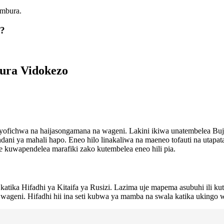
umbura.
i?
bura Vidokezo
iyofichwa na haijasongamana na wageni. Lakini ikiwa unatembelea B
 ya mahali hapo. Eneo hilo linakaliwa na maeneo tofauti na utapata
kuwapendelea marafiki zako kutembelea eneo hili pia.
u katika Hifadhi ya Kitaifa ya Rusizi. Lazima uje mapema asubuhi ili
wageni. Hifadhi hii ina seti kubwa ya mamba na swala katika ukingo 