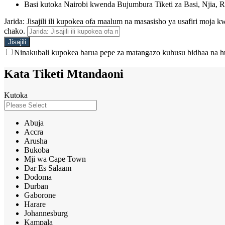
Basi kutoka Nairobi kwenda Bujumbura Tiketi za Basi, Njia, R
Jarida: Jisajili ili kupokea ofa maalum na masasisho ya usafiri moja
chako.
Ninakubali kupokea barua pepe za matangazo kuhusu bidhaa na h
Kata Tiketi Mtandaoni
Kutoka
Abuja
Accra
Arusha
Bukoba
Mji wa Cape Town
Dar Es Salaam
Dodoma
Durban
Gaborone
Harare
Johannesburg
Kampala