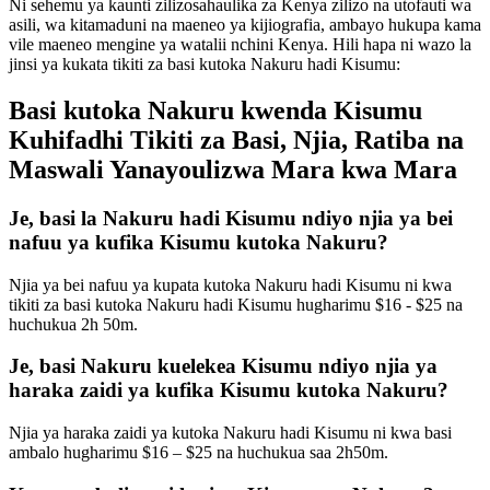
Ni sehemu ya kaunti zilizosahaulika za Kenya zilizo na utofauti wa
asili, wa kitamaduni na maeneo ya kijiografia, ambayo hukupa kama
vile maeneo mengine ya watalii nchini Kenya. Hili hapa ni wazo la
jinsi ya kukata tikiti za basi kutoka Nakuru hadi Kisumu:
Basi kutoka Nakuru kwenda Kisumu
Kuhifadhi Tikiti za Basi, Njia, Ratiba na
Maswali Yanayoulizwa Mara kwa Mara
Je, basi la Nakuru hadi Kisumu ndiyo njia ya bei
nafuu ya kufika Kisumu kutoka Nakuru?
Njia ya bei nafuu ya kupata kutoka Nakuru hadi Kisumu ni kwa
tikiti za basi kutoka Nakuru hadi Kisumu hugharimu $16 - $25 na
huchukua 2h 50m.
Je, basi Nakuru kuelekea Kisumu ndiyo njia ya
haraka zaidi ya kufika Kisumu kutoka Nakuru?
Njia ya haraka zaidi ya kutoka Nakuru hadi Kisumu ni kwa basi
ambalo hugharimu $16 – $25 na huchukua saa 2h50m.