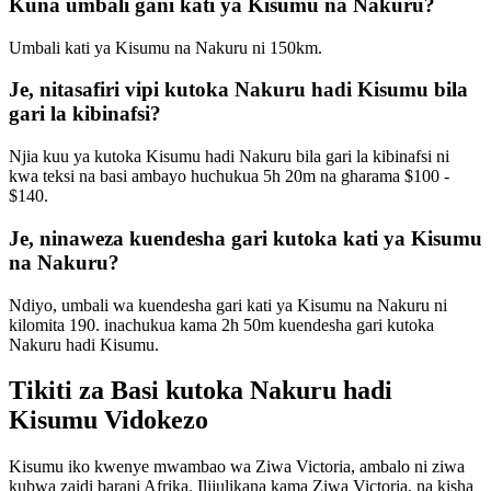
Kuna umbali gani kati ya Kisumu na Nakuru?
Umbali kati ya Kisumu na Nakuru ni 150km.
Je, nitasafiri vipi kutoka Nakuru hadi Kisumu bila
gari la kibinafsi?
Njia kuu ya kutoka Kisumu hadi Nakuru bila gari la kibinafsi ni
kwa teksi na basi ambayo huchukua 5h 20m na gharama $100 -
$140.
Je, ninaweza kuendesha gari kutoka kati ya Kisumu
na Nakuru?
Ndiyo, umbali wa kuendesha gari kati ya Kisumu na Nakuru ni
kilomita 190. inachukua kama 2h 50m kuendesha gari kutoka
Nakuru hadi Kisumu.
Tikiti za Basi kutoka Nakuru hadi
Kisumu Vidokezo
Kisumu iko kwenye mwambao wa Ziwa Victoria, ambalo ni ziwa
kubwa zaidi barani Afrika. Ilijulikana kama Ziwa Victoria, na kisha