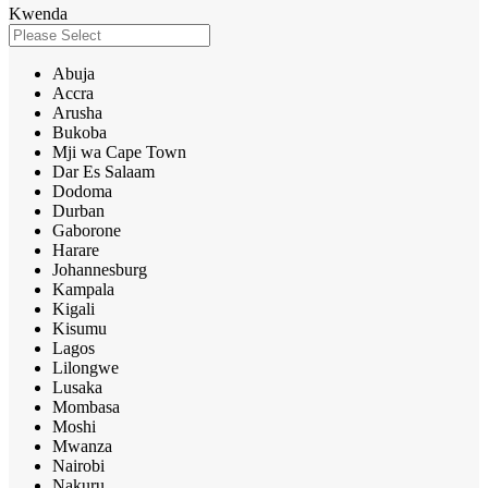
Kwenda
Abuja
Accra
Arusha
Bukoba
Mji wa Cape Town
Dar Es Salaam
Dodoma
Durban
Gaborone
Harare
Johannesburg
Kampala
Kigali
Kisumu
Lagos
Lilongwe
Lusaka
Mombasa
Moshi
Mwanza
Nairobi
Nakuru