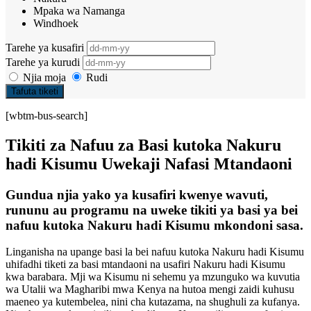
Mpaka wa Namanga
Windhoek
Tarehe ya kusafiri
Tarehe ya kurudi
Njia moja
Rudi
Tafuta tiketi
[wbtm-bus-search]
Tikiti za Nafuu za Basi kutoka Nakuru
hadi Kisumu Uwekaji Nafasi Mtandaoni
Gundua njia yako ya kusafiri kwenye wavuti,
rununu au programu na uweke tikiti ya basi ya bei
nafuu kutoka Nakuru hadi Kisumu mkondoni sasa.
Linganisha na upange basi la bei nafuu kutoka Nakuru hadi Kisumu
uhifadhi tiketi za basi mtandaoni na usafiri Nakuru hadi Kisumu
kwa barabara. Mji wa Kisumu ni sehemu ya mzunguko wa kuvutia
wa Utalii wa Magharibi mwa Kenya na hutoa mengi zaidi kuhusu
maeneo ya kutembelea, nini cha kutazama, na shughuli za kufanya.