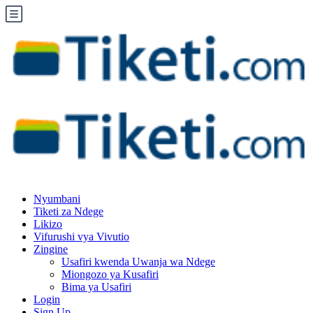
Nyumbani
Tiketi za Ndege
Likizo
Vifurushi vya Vivutio
Zingine
Usafiri kwenda Uwanja wa Ndege
Miongozo ya Kusafiri
Bima ya Usafiri
Login
Sign Up