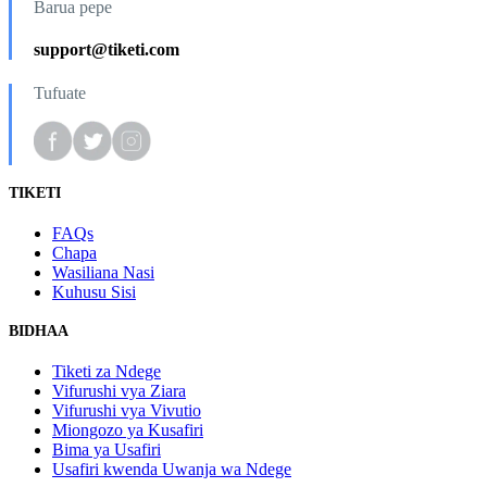
Barua pepe
support@tiketi.com
Tufuate
TIKETI
FAQs
Chapa
Wasiliana Nasi
Kuhusu Sisi
BIDHAA
Tiketi za Ndege
Vifurushi vya Ziara
Vifurushi vya Vivutio
Miongozo ya Kusafiri
Bima ya Usafiri
Usafiri kwenda Uwanja wa Ndege