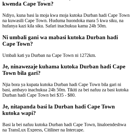
kwenda Cape Town?
Ndiyo, kuna basi la moja kwa moja kutoka Durban hadi Cape Town
na kuwasili Cape Town. Huduma huondoka mara 5 kwa siku, na
hufanya kazi kila siku. Safari inachukua kama 24h 50m.
Ni umbali gani wa mabasi kutoka Durban hadi
Cape Town?
Umbali kati ya Durban na Cape Town ni 1272km.
Je, ninawezaje kuhama kutoka Durban hadi Cape
Town bila gari?
Njia bora ya kupata kutoka Durban hadi Cape Town bila gari ni
basi, ambayo inachukua 24h 50m. Tikiti za bei nafuu za basi kutoka
Durban hadi Cape Town bei $35 - $80.
Je, nitapanda basi la Durban hadi Cape Town
kutoka wapi?
Basi la bei nafuu kutoka Durban hadi Cape Town, linaloendeshwa
na TransLux Express, Citiliner na Intercape.