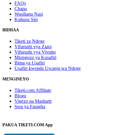
FAQs
Chapa
Wasiliana Nasi
Kuhusu Sisi
BIDHAA
Tiketi za Ndege
Vifurushi vya Ziara
Vifurushi vya Vivutio
Miongozo ya Kusafiri
Bima ya Usafiri
Usafiri kwenda Uwanja wa Ndege
MENGINEYO
Tiketi.com Affiliate
Blogu
Vigezo na Masharti
Sera ya Faragha
PAKUA TIKETI.COM App