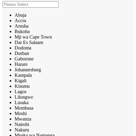
Abuja
Accra
Arusha
Bukoba
Mji wa Cape Town
Dar Es Salaam
Dodoma
Durban
Gaborone
Harare
Johannesburg
Kampala
Kigali
Kisumu
Lagos
Lilongwe
Lusaka
Mombasa
Moshi
Mwanza
Nairobi
Nakuru
Mpaka wa Namanga