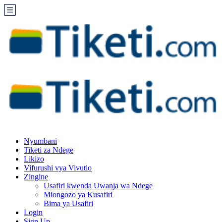
Nyumbani
Tiketi za Ndege
Likizo
Vifurushi vya Vivutio
Zingine
Usafiri kwenda Uwanja wa Ndege
Miongozo ya Kusafiri
Bima ya Usafiri
Login
Sign Up