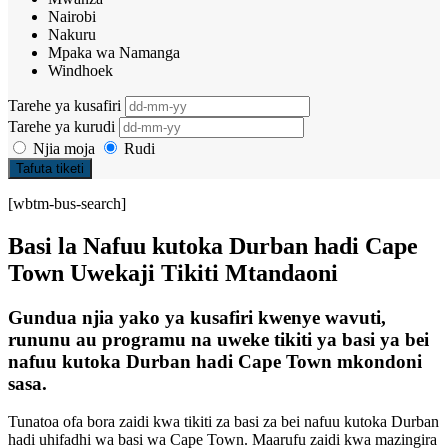
Nairobi
Nakuru
Mpaka wa Namanga
Windhoek
Tarehe ya kusafiri
Tarehe ya kurudi
Njia moja
Rudi
Tafuta tiketi
[wbtm-bus-search]
Basi la Nafuu kutoka Durban hadi Cape
Town Uwekaji Tikiti Mtandaoni
Gundua njia yako ya kusafiri kwenye wavuti,
rununu au programu na uweke tikiti ya basi ya bei
nafuu kutoka Durban hadi Cape Town mkondoni
sasa.
Tunatoa ofa bora zaidi kwa tikiti za basi za bei nafuu kutoka Durban
hadi uhifadhi wa basi wa Cape Town. Maarufu zaidi kwa mazingira