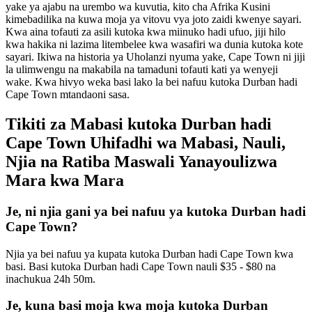
yake ya ajabu na urembo wa kuvutia, kito cha Afrika Kusini
kimebadilika na kuwa moja ya vitovu vya joto zaidi kwenye sayari.
Kwa aina tofauti za asili kutoka kwa miinuko hadi ufuo, jiji hilo
kwa hakika ni lazima litembelee kwa wasafiri wa dunia kutoka kote
sayari. Ikiwa na historia ya Uholanzi nyuma yake, Cape Town ni jiji
la ulimwengu na makabila na tamaduni tofauti kati ya wenyeji
wake. Kwa hivyo weka basi lako la bei nafuu kutoka Durban hadi
Cape Town mtandaoni sasa.
Tikiti za Mabasi kutoka Durban hadi
Cape Town Uhifadhi wa Mabasi, Nauli,
Njia na Ratiba Maswali Yanayoulizwa
Mara kwa Mara
Je, ni njia gani ya bei nafuu ya kutoka Durban hadi
Cape Town?
Njia ya bei nafuu ya kupata kutoka Durban hadi Cape Town kwa
basi. Basi kutoka Durban hadi Cape Town nauli $35 - $80 na
inachukua 24h 50m.
Je, kuna basi moja kwa moja kutoka Durban