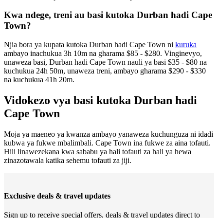
Kwa ndege, treni au basi kutoka Durban hadi Cape
Town?
Njia bora ya kupata kutoka Durban hadi Cape Town ni
kuruka
ambayo inachukua 3h 10m na gharama $85 - $280. Vinginevyo,
unaweza basi, Durban hadi Cape Town nauli ya basi $35 - $80 na
kuchukua 24h 50m, unaweza treni, ambayo gharama $290 - $330
na kuchukua 41h 20m.
Vidokezo vya basi kutoka Durban hadi
Cape Town
Moja ya maeneo ya kwanza ambayo yanaweza kuchunguza ni idadi
kubwa ya fukwe mbalimbali. Cape Town ina fukwe za aina tofauti.
Hili linawezekana kwa sababu ya hali tofauti za hali ya hewa
zinazotawala katika sehemu tofauti za jiji.
Exclusive deals & travel updates
Sign up to receive special offers, deals & travel updates direct to