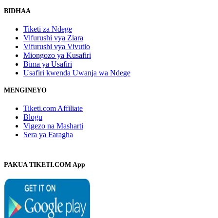
BIDHAA
Tiketi za Ndege
Vifurushi vya Ziara
Vifurushi vya Vivutio
Miongozo ya Kusafiri
Bima ya Usafiri
Usafiri kwenda Uwanja wa Ndege
MENGINEYO
Tiketi.com Affiliate
Blogu
Vigezo na Masharti
Sera ya Faragha
PAKUA TIKETI.COM App