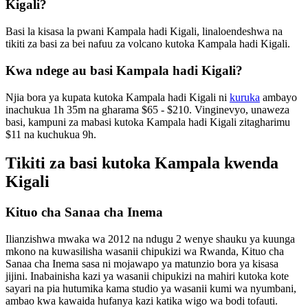
Kigali?
Basi la kisasa la pwani Kampala hadi Kigali, linaloendeshwa na
tikiti za basi za bei nafuu za volcano kutoka Kampala hadi Kigali.
Kwa ndege au basi Kampala hadi Kigali?
Njia bora ya kupata kutoka Kampala hadi Kigali ni
kuruka
ambayo
inachukua 1h 35m na gharama $65 - $210. Vinginevyo, unaweza
basi, kampuni za mabasi kutoka Kampala hadi Kigali zitagharimu
$11 na kuchukua 9h.
Tikiti za basi kutoka Kampala kwenda
Kigali
Kituo cha Sanaa cha Inema
Ilianzishwa mwaka wa 2012 na ndugu 2 wenye shauku ya kuunga
mkono na kuwasilisha wasanii chipukizi wa Rwanda, Kituo cha
Sanaa cha Inema sasa ni mojawapo ya matunzio bora ya kisasa
jijini. Inabainisha kazi ya wasanii chipukizi na mahiri kutoka kote
sayari na pia hutumika kama studio ya wasanii kumi wa nyumbani,
ambao kwa kawaida hufanya kazi katika wigo wa bodi tofauti.