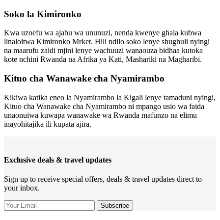
Soko la Kimironko
Kwa uzoefu wa ajabu wa ununuzi, nenda kwenye ghala kubwa
linaloitwa Kimironko Mrket. Hili ndilo soko lenye shughuli nyingi
na maarufu zaidi mjini lenye wachuuzi wanaouza bidhaa kutoka
kote nchini Rwanda na Afrika ya Kati, Mashariki na Magharibi.
Kituo cha Wanawake cha Nyamirambo
Kikiwa katika eneo la Nyamirambo la Kigali lenye tamaduni nyingi,
Kituo cha Wanawake cha Nyamirambo ni mpango usio wa faida
unaonuiwa kuwapa wanawake wa Rwanda mafunzo na elimu
inayohitajika ili kupata ajira.
Exclusive deals & travel updates
Sign up to receive special offers, deals & travel updates direct to
your inbox.