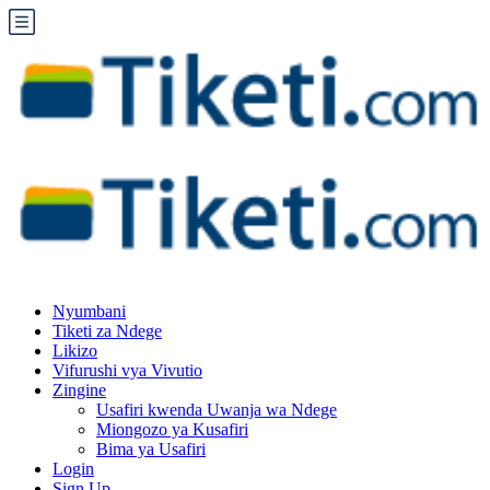
Nyumbani
Tiketi za Ndege
Likizo
Vifurushi vya Vivutio
Zingine
Usafiri kwenda Uwanja wa Ndege
Miongozo ya Kusafiri
Bima ya Usafiri
Login
Sign Up