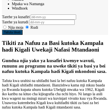
Mpaka wa Namanga
Windhoek
Tarehe ya kusafiri
Tarehe ya kurudi
Njia moja
Rudi
Tafuta tiketi
Tikiti za Nafuu za Basi kutoka Kampala
hadi Kigali Uwekaji Nafasi Mtandaoni
Gundua njia yako ya kusafiri kwenye wavuti,
rununu au programu na uweke tikiti ya basi ya bei
nafuu kutoka Kampala hadi Kigali mkondoni sasa.
Tafuta kwa urahisi na uhifadhi basi la bei nafuu kutoka Kampala
hadi Kigali uhifadhi mtandaoni. Ilianzishwa kama mji mkuu baada
ya Rwanda kupata uhuru kutoka Ubelgiji mwaka wa 1962, Kigali
iko karibu na kituo cha kijiografia cha nchi hiyo. Ni lango la asili
kwa wageni na msingi mzuri wa kuvinjari vivutio kuu vya Rwanda.
Unaweza kutembelea Kigali kwa kuhifadhi tikiti za basi za bei
nafuu kutoka Kampala hadi Kigali mtandaoni sasa.