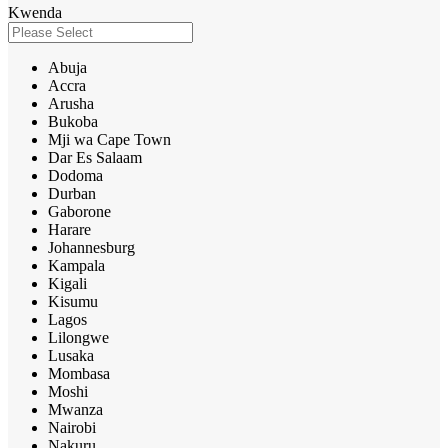
Kwenda
Abuja
Accra
Arusha
Bukoba
Mji wa Cape Town
Dar Es Salaam
Dodoma
Durban
Gaborone
Harare
Johannesburg
Kampala
Kigali
Kisumu
Lagos
Lilongwe
Lusaka
Mombasa
Moshi
Mwanza
Nairobi
Nakuru