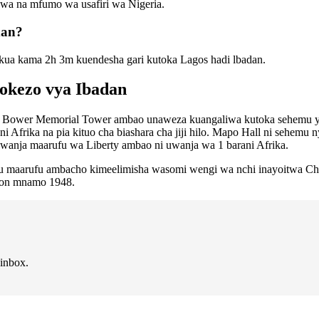
wa na mfumo wa usafiri wa Nigeria.
dan?
ukua kama 2h 3m kuendesha gari kutoka Lagos hadi lbadan.
dokezo vya Ibadan
Bower Memorial Tower ambao unaweza kuangaliwa kutoka sehemu yoyote 
 Afrika na pia kituo cha biashara cha jiji hilo. Mapo Hall ni sehemu n
wanja maarufu wa Liberty ambao ni uwanja wa 1 barani Afrika.
kuu maarufu ambacho kimeelimisha wasomi wengi wa nchi inayoitwa C
don mnamo 1948.
 inbox.