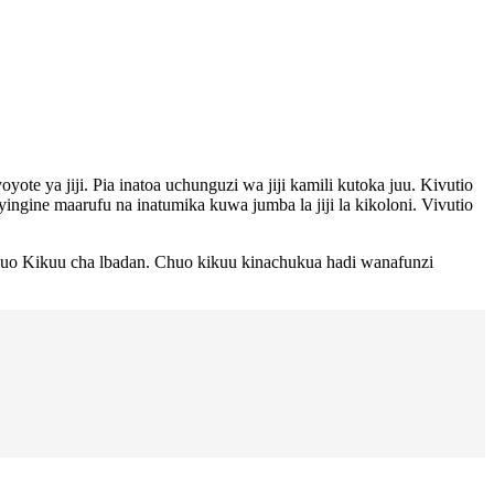
ya jiji. Pia inatoa uchunguzi wa jiji kamili kutoka juu. Kivutio
yingine maarufu na inatumika kuwa jumba la jiji la kikoloni. Vivutio
huo Kikuu cha lbadan. Chuo kikuu kinachukua hadi wanafunzi