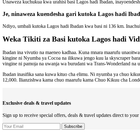
Unaweza kuchukua kwa urahisi basi Lagos hadi Ibadan, inayoendesh
Je, ninaweza kuendesha gari kutoka Lagos hadi Iba
Ndiyo, umbali kutoka Lagos hadi Ibadan kwa basi ni 136 km. Inach
Weka Tikiti za Basi kutoka Lagos hadi Vi
Ibadan ina vivutio na maeneo kadhaa. Kuna mnara maarufu unaoitwa 
kingine ni Nyumba ya Cocoa na ilikuwa jengo kuu la skyscraper barani
vingine ni pamoja na uwanja wa burudani wa Trans-Wonderland na u
Ibadan inasifika sana kuwa kituo cha elimu. Ni nyumba ya chuo ki
12,000. Ilianzishwa kama chuo maarufu kama Chuo Kikuu cha Lon
Exclusive deals & travel updates
Sign up to receive special offers, deals & travel updates direct to your