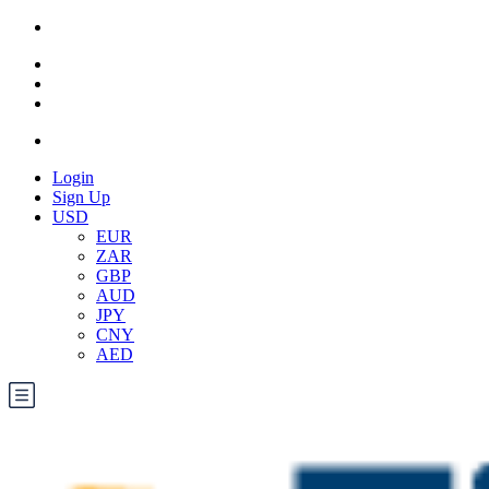
Login
Sign Up
USD
EUR
ZAR
GBP
AUD
JPY
CNY
AED