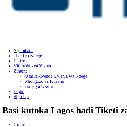
Nyumbani
Tiketi za Ndege
Likizo
Vifurushi vya Vivutio
Zingine
Usafiri kwenda Uwanja wa Ndege
Miongozo ya Kusafiri
Bima ya Usafiri
Login
Sign Up
Basi kutoka Lagos hadi Tiketi za
Home