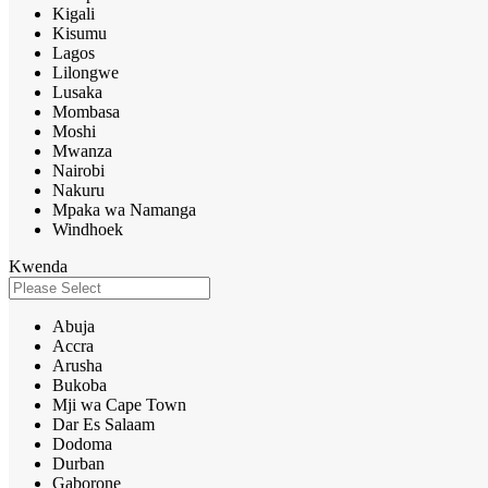
Kigali
Kisumu
Lagos
Lilongwe
Lusaka
Mombasa
Moshi
Mwanza
Nairobi
Nakuru
Mpaka wa Namanga
Windhoek
Kwenda
Abuja
Accra
Arusha
Bukoba
Mji wa Cape Town
Dar Es Salaam
Dodoma
Durban
Gaborone