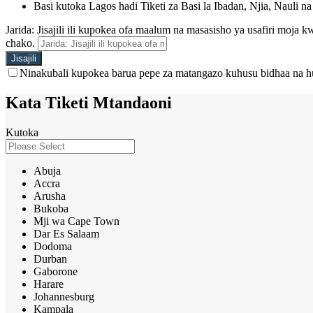
Basi kutoka Lagos hadi Tiketi za Basi la Ibadan, Njia, Nauli na
Jarida: Jisajili ili kupokea ofa maalum na masasisho ya usafiri moja
chako.
Ninakubali kupokea barua pepe za matangazo kuhusu bidhaa na h
Kata Tiketi Mtandaoni
Kutoka
Abuja
Accra
Arusha
Bukoba
Mji wa Cape Town
Dar Es Salaam
Dodoma
Durban
Gaborone
Harare
Johannesburg
Kampala