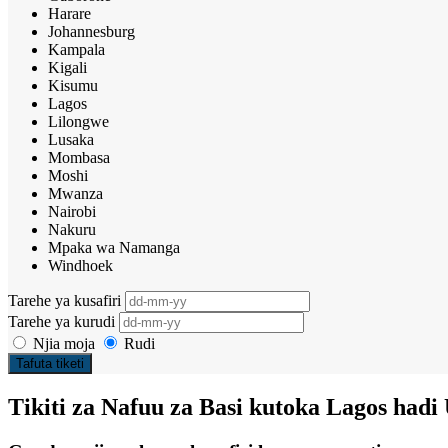
Harare
Johannesburg
Kampala
Kigali
Kisumu
Lagos
Lilongwe
Lusaka
Mombasa
Moshi
Mwanza
Nairobi
Nakuru
Mpaka wa Namanga
Windhoek
Tarehe ya kusafiri
Tarehe ya kurudi
Njia moja
Rudi
Tafuta tiketi
Tikiti za Nafuu za Basi kutoka Lagos had