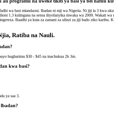
 au programu na uweke tikiti ya basi ya bei nafuu k
fadhi wa basi mtandaoni. Ibadan ni mji wa Nigeria. Ni jiji la 3 kwa 
 milioni 1.3 kulingana na sensa iliyofanyika mwaka wa 2009. Wakati w
gereza. Baadhi ya kuta za zamani za ulinzi za jiji bado ziko karibu. K
jia, Ratiba na Nauli.
badan?
mbayo hugharimu $30 - $45 na inachukua 2h 3m.
adan kwa basi?
da ya saa 3.
 lbadan?