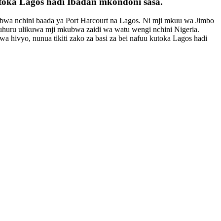
utoka Lagos hadi Ibadan mkondoni sasa.
ukubwa nchini baada ya Port Harcourt na Lagos. Ni mji mkuu wa Jimbo
a uhuru ulikuwa mji mkubwa zaidi wa watu wengi nchini Nigeria.
wa hivyo, nunua tikiti zako za basi za bei nafuu kutoka Lagos hadi