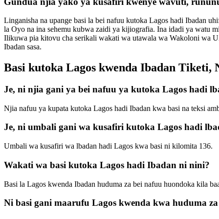
Gundua njia yako ya kusafiri kwenye wavuti, rununu
Linganisha na upange basi la bei nafuu kutoka Lagos hadi Ibadan uhi
la Oyo na ina sehemu kubwa zaidi ya kijiografia. Ina idadi ya watu
Ilikuwa pia kitovu cha serikali wakati wa utawala wa Wakoloni wa Uin
Ibadan sasa.
Basi kutoka Lagos kwenda Ibadan Tiketi, N
Je, ni njia gani ya bei nafuu ya kutoka Lagos hadi l
Njia nafuu ya kupata kutoka Lagos hadi Ibadan kwa basi na teksi a
Je, ni umbali gani wa kusafiri kutoka Lagos hadi lb
Umbali wa kusafiri wa lbadan hadi Lagos kwa basi ni kilomita 136.
Wakati wa basi kutoka Lagos hadi Ibadan ni nini?
Basi la Lagos kwenda Ibadan huduma za bei nafuu huondoka kila baa
Ni basi gani maarufu Lagos kwenda kwa huduma za