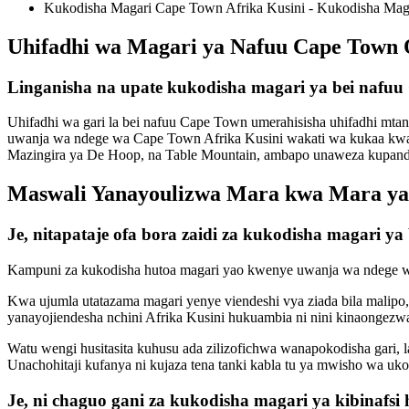
Kukodisha Magari Cape Town Afrika Kusini - Kukodisha Mag
Uhifadhi wa Magari ya Nafuu Cape Town 
Linganisha na upate kukodisha magari ya bei naf
Uhifadhi wa gari la bei nafuu Cape Town umerahisisha uhifadhi mt
uwanja wa ndege wa Cape Town Afrika Kusini wakati wa kukaa kwak
Mazingira ya De Hoop, na Table Mountain, ambapo unaweza kupanda n
Maswali Yanayoulizwa Mara kwa Mara ya 
Je, nitapataje ofa bora zaidi za kukodisha magari 
Kampuni za kukodisha hutoa magari yao kwenye uwanja wa ndege wen
Kwa ujumla utatazama magari yenye viendeshi vya ziada bila malip
yanayojiendesha nchini Afrika Kusini hukuambia ni nini kinaongezw
Watu wengi husitasita kuhusu ada zilizofichwa wanapokodisha gari, l
Unachohitaji kufanya ni kujaza tena tanki kabla tu ya mwisho wa uk
Je, ni chaguo gani za kukodisha magari ya kibinafs