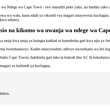
a wa Ndege wa Cape Town - iwe unasafiri peke yako, na familia yako 
 wa watu, kuna idadi ya vikundi vya magari unayoweza kuchagua. Ik
 kwa mfano).
usio na kikomo wa uwanja wa ndege wa Ca
ia ya moja kwa moja ya kuingia katikati ni kuendesha gari kwa njia ya
pema iwezekanavyo. Kadiri unavyosubiri, ndivyo uwezekano wa bei ku
 huko Cape Town), hakikisha gari lako la kukodi lina AC ili kukufanya
 magari ya kiufundi ya kuchagua.
 inbox.