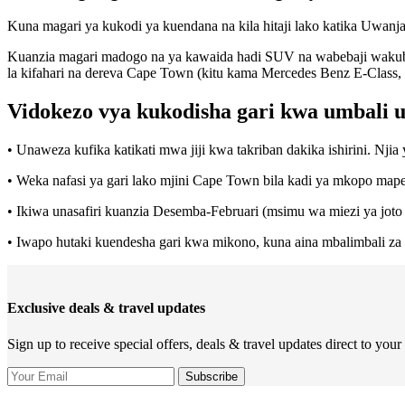
Kuna magari ya kukodi ya kuendana na kila hitaji lako katika Uwanj
Kuanzia magari madogo na ya kawaida hadi SUV na wabebaji wakubwa
la kifahari na dereva Cape Town (kitu kama Mercedes Benz E-Class,
Vidokezo vya kukodisha gari kwa umbali 
• Unaweza kufika katikati mwa jiji kwa takriban dakika ishirini. Nj
• Weka nafasi ya gari lako mjini Cape Town bila kadi ya mkopo ma
• Ikiwa unasafiri kuanzia Desemba-Februari (msimu wa miezi ya joto
• Iwapo hutaki kuendesha gari kwa mikono, kuna aina mbalimbali za
Exclusive deals & travel updates
Sign up to receive special offers, deals & travel updates direct to your