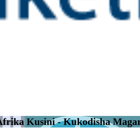
frika Kusini - Kukodisha Magar