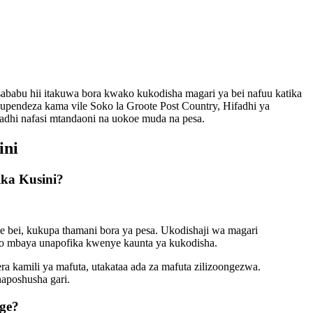
babu hii itakuwa bora kwako kukodisha magari ya bei nafuu katika
pendeza kama vile Soko la Groote Post Country, Hifadhi ya
adhi nafasi mtandaoni na uokoe muda na pesa.
ini
ika Kusini?
bei, kukupa thamani bora ya pesa. Ukodishaji wa magari
gao mbaya unapofika kwenye kaunta ya kukodisha.
ra kamili ya mafuta, utakataa ada za mafuta zilizoongezwa.
naposhusha gari.
ege?