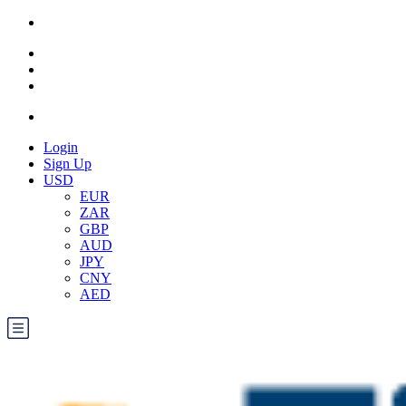
Login
Sign Up
USD
EUR
ZAR
GBP
AUD
JPY
CNY
AED