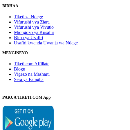
BIDHAA
Tiketi za Ndege
Vifurushi vya Ziara
Vifurushi vya Vivutio
Miongozo ya Kusafiri
Bima ya Usafiri
Usafiri kwenda Uwanja wa Ndege
MENGINEYO
Tiketi.com Affiliate
Blogu
Vigezo na Masharti
Sera ya Faragha
PAKUA TIKETI.COM App