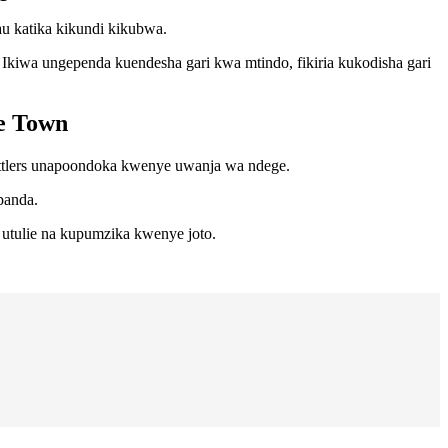
au katika kikundi kikubwa.
iwa ungependa kuendesha gari kwa mtindo, fikiria kukodisha gari
pe Town
 Settlers unapoondoka kwenye uwanja wa ndege.
panda.
 utulie na kupumzika kwenye joto.