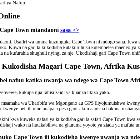
ari ya Nafuu
Online
uu Cape Town mtandaoni
sasa >>
andaoni. Usafiri wa umma kuzunguka Cape Town ni mdogo sana. Kwa sa
o. Kuwa na gari la kukodisha kutakuruhusu kutembelea maeneo ya ku
a kufurahia shughuli nyingi za nje. Ukodishaji gari Cape Town uhif
Kukodisha Magari Cape Town, Afrika Kus
ya bei nafuu katika uwanja wa ndege wa Cape Town Afr
yewe, kukupa njia rahisi zaidi ya kuanza likizo yako.
o, msamaha wa Uharibifu wa Mgongano au GPS iliyojumuishwa kwenye 
a kwenye bei, ili ujue unapata pesa gani - kumaanisha hakuna mshan
akini kwa kuweka nafasi ya kukodisha gari la safari Cape Town kwa se
odishaji wako na hutakabiliwa na gharama yoyote ya ziada ya mafuta u
i huko Cape Town ili kukodisha kwenye uwanja wa nd