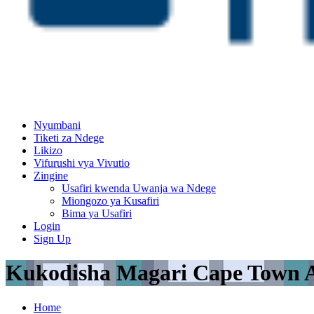
Nyumbani
Tiketi za Ndege
Likizo
Vifurushi vya Vivutio
Zingine
Usafiri kwenda Uwanja wa Ndege
Miongozo ya Kusafiri
Bima ya Usafiri
Login
Sign Up
Kukodisha Magari Cape Town A
Home