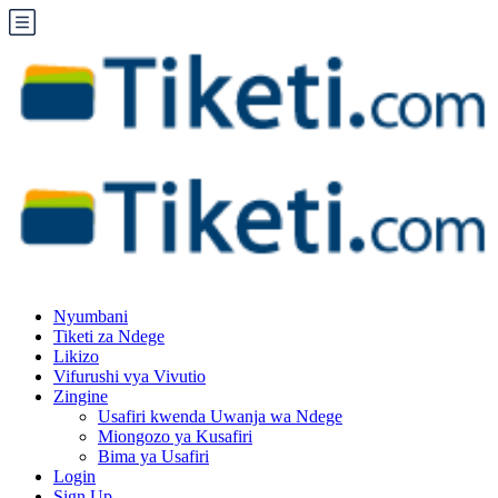
Nyumbani
Tiketi za Ndege
Likizo
Vifurushi vya Vivutio
Zingine
Usafiri kwenda Uwanja wa Ndege
Miongozo ya Kusafiri
Bima ya Usafiri
Login
Sign Up