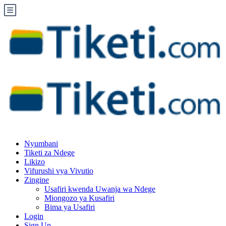
Nyumbani
Tiketi za Ndege
Likizo
Vifurushi vya Vivutio
Zingine
Usafiri kwenda Uwanja wa Ndege
Miongozo ya Kusafiri
Bima ya Usafiri
Login
Sign Up