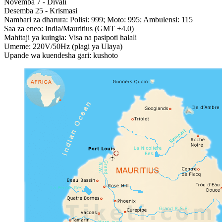
Novemba 7 - Divali
Desemba 25 - Krismasi
Nambari za dharura: Polisi: 999; Moto: 995; Ambulensi: 115
Saa za eneo: India/Mauritius (GMT +4.0)
Mahitaji ya kuingia: Visa na pasipoti halali
Umeme: 220V/50Hz (plagi ya Ulaya)
Upande wa kuendesha gari: kushoto