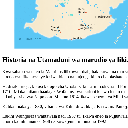
Historia na Utamaduni wa marudio ya liki
Kwa sababu ya eneo la Mauritius lilikuwa mbali, hakukuwa na mtu ye
Ureno walifika kwenye kisiwa hicho na kujenga kituo cha biashara 
Hadi siku moja, kikosi kidogo cha Uholanzi kilisafiri hadi Grand Po
1710. Miaka mitano baadaye, Wafaransa walikoloni kisiwa hicho mas
ndani ya vita vya Napoleon. Mnamo 1814, ikawa sehemu ya Milki ya
Katika miaka ya 1830, vibarua wa Kihindi walikuja Kisiwani. Pamoja 
Lakini Waingereza walitawala hadi 1957 tu. Ikawa eneo la kujitawal
uhuru kamili mnamo 1968 na kuwa jamhuri mnamo 1992.