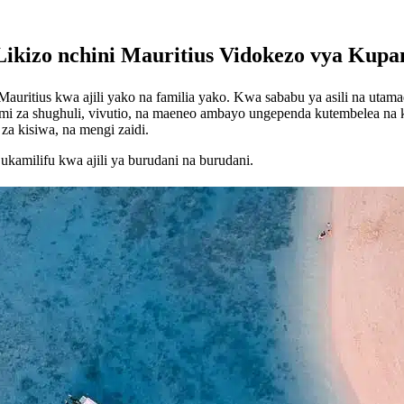
Likizo nchini Mauritius Vidokezo vya Kupan
 Mauritius kwa ajili yako na familia yako. Kwa sababu ya asili na u
kumi za shughuli, vivutio, na maeneo ambayo ungependa kutembelea na 
za kisiwa, na mengi zaidi.
kamilifu kwa ajili ya burudani na burudani.