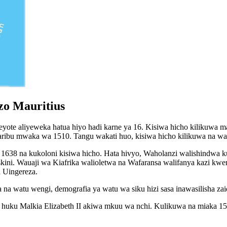
zo Mauritius
yote aliyeweka hatua hiyo hadi karne ya 16. Kisiwa hicho kilikuwa m
karibu mwaka wa 1510. Tangu wakati huo, kisiwa hicho kilikuwa na wa
rt 1638 na kukoloni kisiwa hicho. Hata hivyo, Waholanzi walishindwa 
kini. Wauaji wa Kiafrika walioletwa na Wafaransa walifanya kazi kwe
 Uingereza.
na watu wengi, demografia ya watu wa siku hizi sasa inawasilisha zaid
a huku Malkia Elizabeth II akiwa mkuu wa nchi. Kulikuwa na miaka 150