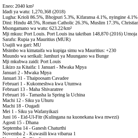
Eneo: 2040 km²
Idadi ya watu: 1,270,368 (2018)
Lugha: Krioli 86.5%, Bhojpuri 5.3%, Kifaransa 4.1%, nyingine 4.1%
Dini: Hindu 48.5%, Roman Catholic 26.3%, Muslim 17.3%, Christian
Msongamano wa watu: 623.22/km²
Mji mkuu: Port Louis. Port Louis ina takriban 148,870 (2016) Umoja
Sarafu: Rupia ya Mauritius (MUR)
Usajili wa gari: MU
Msimbo wa kimataifa wa kupiga simu wa Mauritius: +230
Muundo wa serikali: Jamhuri ya Muungano wa Bunge
Mji mkubwa zaidi: Port Louis
Likizo za Kitaifa: 1 Januari - Mwaka Mpya
Januari 2 - Mwaka Mpya
Januari 31 - Thaipoosam Cavadee
Februari 1 - Kukomeshwa kwa Utumwa
Februari 13 - Maha Shivaratree
Februari 16 - Tamasha la Spring la Uchina
Machi 12 - Siku ya Uhuru
Machi 18 - Ougadi
Mei 1 - Siku ya Wafanyikazi
Juni 16 - Eid-Ul-Fitr (Kulingana na kuonekana kwa mwezi)
Agosti 15 - Dhana
Septemba 14 - Ganesh Chaturthi
Novemba 2 - Kuwasili kwa vibarua 1