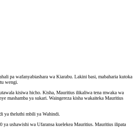
ahali pa wafanyabiashara wa Kiarabu. Lakini basi, mabaharia kutoka
tu wengi.
kutawala kisiwa hicho. Kisha, Mauritius ilikaliwa tena mwaka wa
nye mashamba ya sukari. Waingereza kisha wakaiteka Mauritius
i ya theluthi mbili ya Wahindi.
 ya ushawishi wa Ufaransa kuelekea Mauritius. Mauritius ilipata