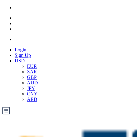
Login
Sign Up
USD
EUR
ZAR
GBP
AUD
JPY
CNY
AED