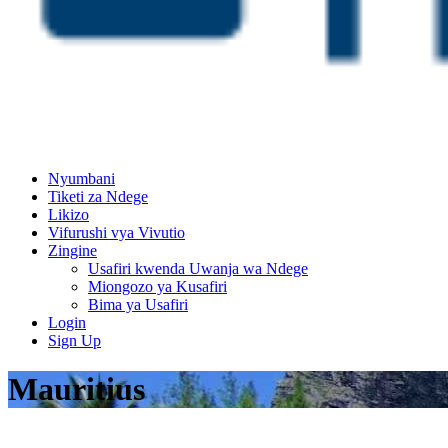
Nyumbani
Tiketi za Ndege
Likizo
Vifurushi vya Vivutio
Zingine
Usafiri kwenda Uwanja wa Ndege
Miongozo ya Kusafiri
Bima ya Usafiri
Login
Sign Up
Mauritius