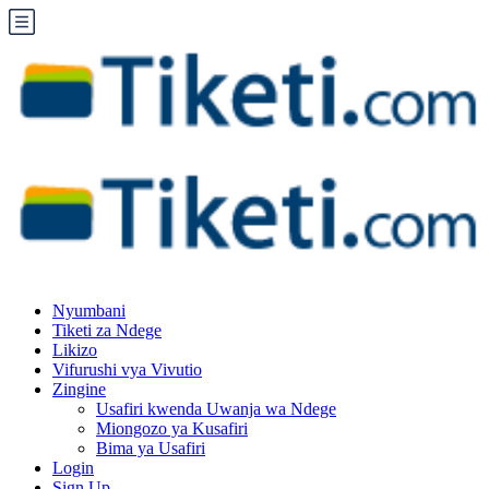
Nyumbani
Tiketi za Ndege
Likizo
Vifurushi vya Vivutio
Zingine
Usafiri kwenda Uwanja wa Ndege
Miongozo ya Kusafiri
Bima ya Usafiri
Login
Sign Up