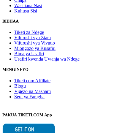
Chapa
Wasiliana Nasi
Kuhusu Sisi
BIDHAA
Tiketi za Ndege
Vifurushi vya Ziara
Vifurushi vya Vivutio
Miongozo ya Kusafiri
Bima ya Usafiri
Usafiri kwenda Uwanja wa Ndege
MENGINEYO
Tiketi.com Affiliate
Blogu
Vigezo na Masharti
Sera ya Faragha
PAKUA TIKETI.COM App