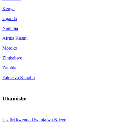
Kenya
Uganda
Namibia
Afrika Kusini
Moroko
Zimbabwe
Zambia
Falme za Kiarabu
Uhamisho
Usafiri kwenda Uwanja wa Ndege