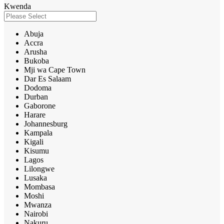
Kwenda
Abuja
Accra
Arusha
Bukoba
Mji wa Cape Town
Dar Es Salaam
Dodoma
Durban
Gaborone
Harare
Johannesburg
Kampala
Kigali
Kisumu
Lagos
Lilongwe
Lusaka
Mombasa
Moshi
Mwanza
Nairobi
Nakuru