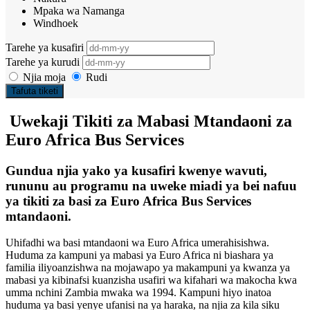
Mpaka wa Namanga
Windhoek
Tarehe ya kusafiri
Tarehe ya kurudi
Njia moja
Rudi
Tafuta tiketi
Uwekaji Tikiti za Mabasi Mtandaoni za
Euro Africa Bus Services
Gundua njia yako ya kusafiri kwenye wavuti,
rununu au programu na uweke miadi ya bei nafuu
ya tikiti za basi za Euro Africa Bus Services
mtandaoni.
Uhifadhi wa basi mtandaoni wa Euro Africa umerahisishwa.
Huduma za kampuni ya mabasi ya Euro Africa ni biashara ya
familia iliyoanzishwa na mojawapo ya makampuni ya kwanza ya
mabasi ya kibinafsi kuanzisha usafiri wa kifahari wa makocha kwa
umma nchini Zambia mwaka wa 1994. Kampuni hiyo inatoa
huduma ya basi yenye ufanisi na ya haraka, na njia za kila siku