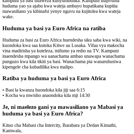
kampuni ya basi unaweza kunyumbulika. Kampuni inajivunia
huduma yao ya ajabu kwa wateja ambayo hupatikana kupitia
mawasiliano ya kibinafsi yenye nguvu na kujitolea kwa wateja
wake.
Huduma ya basi ya Euro Africa na ratiba
Huduma za basi za Euro Africa huendesha siku saba kwa wiki, na
kuondoka kwa saa kutoka Kitwe au Lusaka. Vifaa vya makocha
vina madirisha ya kuteleza, mifumo ya redio na TV. Kampuni
inaendesha mpango wa uanachama ambao unawapa wanachama
punguzo kwa kila tikiti ya basi. Wanachama pia wanaruhusiwa
kipengele cha kubadilika kwa malipo.
Ratiba ya huduma ya basi ya Euro Africa
• Basi la kwanza huondoka kila jiji saa 6:15
• Kocha wa mwisho anaondoka kila mji 14:30
Je, ni maelezo gani ya mawasiliano ya Mabasi ya
huduma ya basi ya Euro Africa?
Kituo cha Mabasi cha Intercity, Barabara ya Dedan Kimathi,
Kamwala,