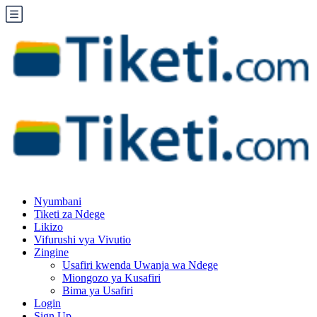
Nyumbani
Tiketi za Ndege
Likizo
Vifurushi vya Vivutio
Zingine
Usafiri kwenda Uwanja wa Ndege
Miongozo ya Kusafiri
Bima ya Usafiri
Login
Sign Up