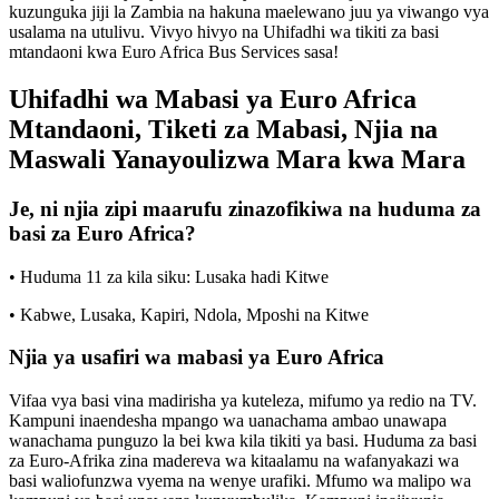
kuzunguka jiji la Zambia na hakuna maelewano juu ya viwango vya
usalama na utulivu. Vivyo hivyo na Uhifadhi wa tikiti za basi
mtandaoni kwa Euro Africa Bus Services sasa!
Uhifadhi wa Mabasi ya Euro Africa
Mtandaoni, Tiketi za Mabasi, Njia na
Maswali Yanayoulizwa Mara kwa Mara
Je, ni njia zipi maarufu zinazofikiwa na huduma za
basi za Euro Africa?
• Huduma 11 za kila siku: Lusaka hadi Kitwe
• Kabwe, Lusaka, Kapiri, Ndola, Mposhi na Kitwe
Njia ya usafiri wa mabasi ya Euro Africa
Vifaa vya basi vina madirisha ya kuteleza, mifumo ya redio na TV.
Kampuni inaendesha mpango wa uanachama ambao unawapa
wanachama punguzo la bei kwa kila tikiti ya basi. Huduma za basi
za Euro-Afrika zina madereva wa kitaalamu na wafanyakazi wa
basi waliofunzwa vyema na wenye urafiki. Mfumo wa malipo wa