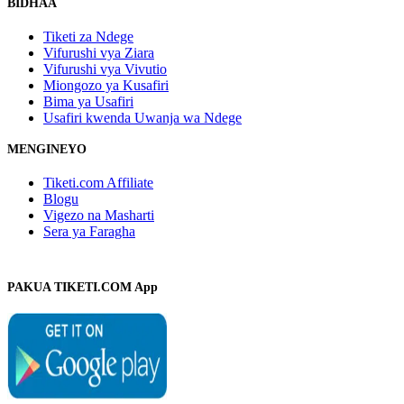
BIDHAA
Tiketi za Ndege
Vifurushi vya Ziara
Vifurushi vya Vivutio
Miongozo ya Kusafiri
Bima ya Usafiri
Usafiri kwenda Uwanja wa Ndege
MENGINEYO
Tiketi.com Affiliate
Blogu
Vigezo na Masharti
Sera ya Faragha
PAKUA TIKETI.COM App