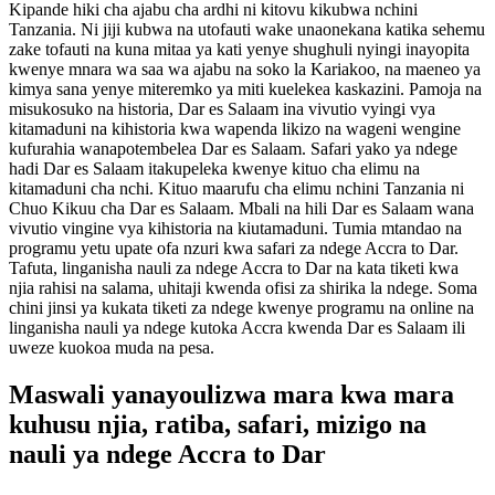
Kipande hiki cha ajabu cha ardhi ni kitovu kikubwa nchini
Tanzania. Ni jiji kubwa na utofauti wake unaonekana katika sehemu
zake tofauti na kuna mitaa ya kati yenye shughuli nyingi inayopita
kwenye mnara wa saa wa ajabu na soko la Kariakoo, na maeneo ya
kimya sana yenye miteremko ya miti kuelekea kaskazini. Pamoja na
misukosuko na historia, Dar es Salaam ina vivutio vyingi vya
kitamaduni na kihistoria kwa wapenda likizo na wageni wengine
kufurahia wanapotembelea Dar es Salaam. Safari yako ya ndege
hadi Dar es Salaam itakupeleka kwenye kituo cha elimu na
kitamaduni cha nchi. Kituo maarufu cha elimu nchini Tanzania ni
Chuo Kikuu cha Dar es Salaam. Mbali na hili Dar es Salaam wana
vivutio vingine vya kihistoria na kiutamaduni. Tumia mtandao na
programu yetu upate ofa nzuri kwa safari za ndege Accra to Dar.
Tafuta, linganisha nauli za ndege Accra to Dar na kata tiketi kwa
njia rahisi na salama, uhitaji kwenda ofisi za shirika la ndege. Soma
chini jinsi ya kukata tiketi za ndege kwenye programu na online na
linganisha nauli ya ndege kutoka Accra kwenda Dar es Salaam ili
uweze kuokoa muda na pesa.
Maswali yanayoulizwa mara kwa mara
kuhusu njia, ratiba, safari, mizigo na
nauli ya ndege Accra to Dar