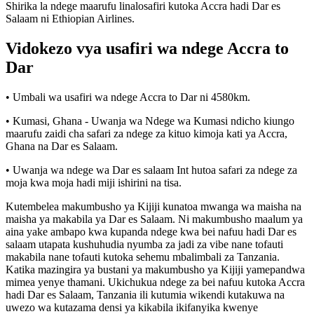
Shirika la ndege maarufu linalosafiri kutoka Accra hadi Dar es
Salaam ni Ethiopian Airlines.
Vidokezo vya usafiri wa ndege Accra to
Dar
• Umbali wa usafiri wa ndege Accra to Dar ni 4580km.
• Kumasi, Ghana - Uwanja wa Ndege wa Kumasi ndicho kiungo
maarufu zaidi cha safari za ndege za kituo kimoja kati ya Accra,
Ghana na Dar es Salaam.
• Uwanja wa ndege wa Dar es salaam Int hutoa safari za ndege za
moja kwa moja hadi miji ishirini na tisa.
Kutembelea makumbusho ya Kijiji kunatoa mwanga wa maisha na
maisha ya makabila ya Dar es Salaam. Ni makumbusho maalum ya
aina yake ambapo kwa kupanda ndege kwa bei nafuu hadi Dar es
salaam utapata kushuhudia nyumba za jadi za vibe nane tofauti
makabila nane tofauti kutoka sehemu mbalimbali za Tanzania.
Katika mazingira ya bustani ya makumbusho ya Kijiji yamepandwa
mimea yenye thamani. Ukichukua ndege za bei nafuu kutoka Accra
hadi Dar es Salaam, Tanzania ili kutumia wikendi kutakuwa na
uwezo wa kutazama densi ya kikabila ikifanyika kwenye