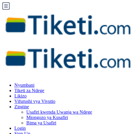
Nyumbani
Tiketi za Ndege
Likizo
Vifurushi vya Vivutio
Zingine
Usafiri kwenda Uwanja wa Ndege
Miongozo ya Kusafiri
Bima ya Usafiri
Login
Sign Up