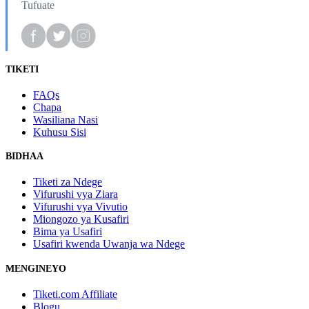
Tufuate
TIKETI
FAQs
Chapa
Wasiliana Nasi
Kuhusu Sisi
BIDHAA
Tiketi za Ndege
Vifurushi vya Ziara
Vifurushi vya Vivutio
Miongozo ya Kusafiri
Bima ya Usafiri
Usafiri kwenda Uwanja wa Ndege
MENGINEYO
Tiketi.com Affiliate
Blogu