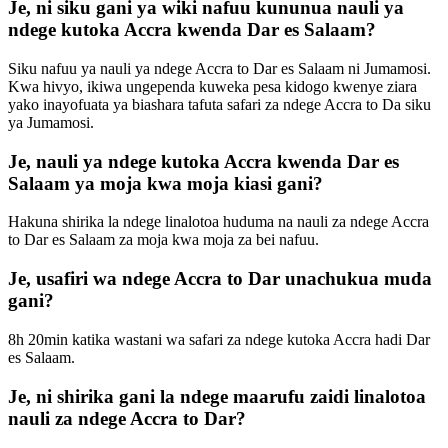
Je, ni siku gani ya wiki nafuu kununua nauli ya
ndege kutoka Accra kwenda Dar es Salaam?
Siku nafuu ya nauli ya ndege Accra to Dar es Salaam ni Jumamosi.
Kwa hivyo, ikiwa ungependa kuweka pesa kidogo kwenye ziara
yako inayofuata ya biashara tafuta safari za ndege Accra to Da siku
ya Jumamosi.
Je, nauli ya ndege kutoka Accra kwenda Dar es
Salaam ya moja kwa moja kiasi gani?
Hakuna shirika la ndege linalotoa huduma na nauli za ndege Accra
to Dar es Salaam za moja kwa moja za bei nafuu.
Je, usafiri wa ndege Accra to Dar unachukua muda
gani?
8h 20min katika wastani wa safari za ndege kutoka Accra hadi Dar
es Salaam.
Je, ni shirika gani la ndege maarufu zaidi linalotoa
nauli za ndege Accra to Dar?