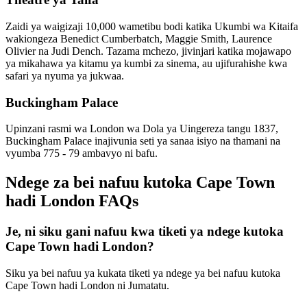
Zaidi ya waigizaji 10,000 wametibu bodi katika Ukumbi wa Kitaifa
wakiongeza Benedict Cumberbatch, Maggie Smith, Laurence
Olivier na Judi Dench. Tazama mchezo, jivinjari katika mojawapo
ya mikahawa ya kitamu ya kumbi za sinema, au ujifurahishe kwa
safari ya nyuma ya jukwaa.
Buckingham Palace
Upinzani rasmi wa London wa Dola ya Uingereza tangu 1837,
Buckingham Palace inajivunia seti ya sanaa isiyo na thamani na
vyumba 775 - 79 ambavyo ni bafu.
Ndege za bei nafuu kutoka Cape Town
hadi London FAQs
Je, ni siku gani nafuu kwa tiketi ya ndege kutoka
Cape Town hadi London?
Siku ya bei nafuu ya kukata tiketi ya ndege ya bei nafuu kutoka
Cape Town hadi London ni Jumatatu.