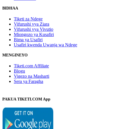
BIDHAA
Tiketi za Ndege
Vifurushi vya Ziara
Vifurushi vya Vivutio
Miongozo ya Kusafiri
Bima ya Usafiri
Usafiri kwenda Uwanja wa Ndege
MENGINEYO
Tiketi.com Affiliate
Blogu
Vigezo na Masharti
Sera ya Faragha
PAKUA TIKETI.COM App