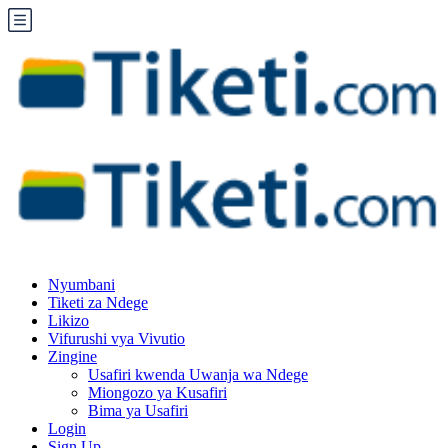
Nyumbani
Tiketi za Ndege
Likizo
Vifurushi vya Vivutio
Zingine
Usafiri kwenda Uwanja wa Ndege
Miongozo ya Kusafiri
Bima ya Usafiri
Login
Sign Up