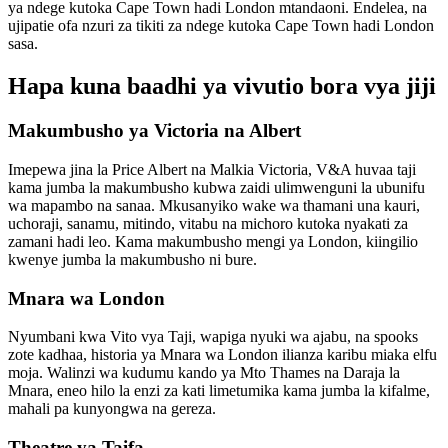
ya ndege kutoka Cape Town hadi London mtandaoni. Endelea, na
ujipatie ofa nzuri za tikiti za ndege kutoka Cape Town hadi London
sasa.
Hapa kuna baadhi ya vivutio bora vya jiji
Makumbusho ya Victoria na Albert
Imepewa jina la Price Albert na Malkia Victoria, V&A huvaa taji
kama jumba la makumbusho kubwa zaidi ulimwenguni la ubunifu
wa mapambo na sanaa. Mkusanyiko wake wa thamani una kauri,
uchoraji, sanamu, mitindo, vitabu na michoro kutoka nyakati za
zamani hadi leo. Kama makumbusho mengi ya London, kiingilio
kwenye jumba la makumbusho ni bure.
Mnara wa London
Nyumbani kwa Vito vya Taji, wapiga nyuki wa ajabu, na spooks
zote kadhaa, historia ya Mnara wa London ilianza karibu miaka elfu
moja. Walinzi wa kudumu kando ya Mto Thames na Daraja la
Mnara, eneo hilo la enzi za kati limetumika kama jumba la kifalme,
mahali pa kunyongwa na gereza.
Theatre ya Taifa