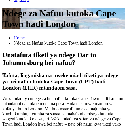
Ndege za Nafuu kutoka Cape
Town hadi London
Home
Ndege za Nafuu kutoka Cape Town hadi London
Unatafuta tiketi ya ndege Dar to
Johannesburg bei nafuu?
Tafuta, linganisha na uweke miadi tiketi ya ndege
ya bei nafuu kutoka Cape Town (CPT) hadi
London (LHR) mtandaoni sasa.
Weka miadi ya ndege za bei nafuu kutoka Cape Town hadi London
mtandaoni na uokoe muda na pesa. Hukosi kamwe mambo ya
kufanya huko London. Mji huo maarufu umejaa majumba ya
kumbukumbu, nyumba za sanaa na makaburi ambayo huvutia
wageni kutoka kote sayari. Weka miadi ya safari za ndege za Cape
Town hadi London kwa bei nafuu – pata ofa nzuri kwa tiketi yako