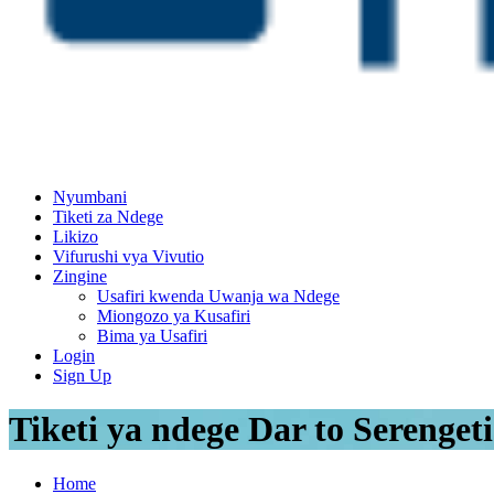
Nyumbani
Tiketi za Ndege
Likizo
Vifurushi vya Vivutio
Zingine
Usafiri kwenda Uwanja wa Ndege
Miongozo ya Kusafiri
Bima ya Usafiri
Login
Sign Up
Tiketi ya ndege Dar to Serengeti
Home