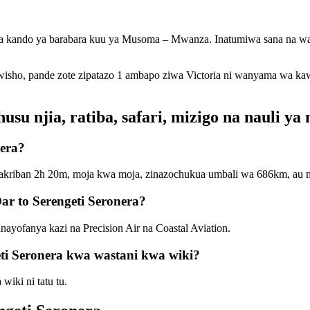
ekwa kando ya barabara kuu ya Musoma – Mwanza. Inatumiwa sana na wa
mwisho, pande zote zipatazo 1 ambapo ziwa Victoria ni wanyama wa 
 njia, ratiba, safari, mizigo na nauli ya 
nera?
 takriban 2h 20m, moja kwa moja, zinazochukua umbali wa 686km, au m
ar to Serengeti Seronera?
nayofanya kazi na Precision Air na Coastal Aviation.
eti Seronera kwa wastani kwa wiki?
iki ni tatu tu.