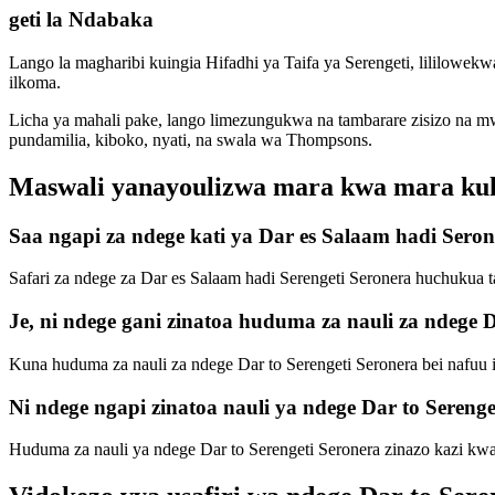
geti la Ndabaka
Lango la magharibi kuingia Hifadhi ya Taifa ya Serengeti, lililow
ilkoma.
Licha ya mahali pake, lango limezungukwa na tambarare zisizo na 
pundamilia, kiboko, nyati, na swala wa Thompsons.
Maswali yanayoulizwa mara kwa mara kuhusu
Saa ngapi za ndege kati ya Dar es Salaam hadi Sero
Safari za ndege za Dar es Salaam hadi Serengeti Seronera huchukua
Je, ni ndege gani zinatoa huduma za nauli za ndege D
Kuna huduma za nauli za ndege Dar to Serengeti Seronera bei nafuu i
Ni ndege ngapi zinatoa nauli ya ndege Dar to Sereng
Huduma za nauli ya ndege Dar to Serengeti Seronera zinazo kazi kwa w