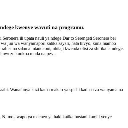
wa ndege kwenye wavuti na programu.
 Seronera ili upata nauli ya ndege Dar to Serengeti Seronera bei
ji wa juu wa wanyamapori katika sayari, hata hivyo, kuna mambo
rahisi na salama mtandaoni, uhitaji kwenda ofisi za shirika la ndege.
ili uweze kuokoa muda na pesa.
Naabi. Wanafanya kazi kama makao ya spishi kadhaa za wanyama na
 Ni mojawapo ya maeneo ya haki katika bustani kamili yenye