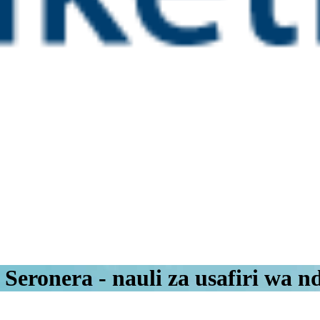
 Seronera - nauli za usafiri wa n