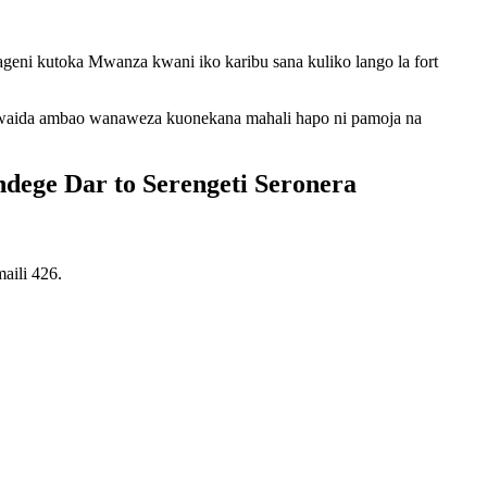
geni kutoka Mwanza kwani iko karibu sana kuliko lango la fort
kawaida ambao wanaweza kuonekana mahali hapo ni pamoja na
ndege Dar to Serengeti Seronera
aili 426.