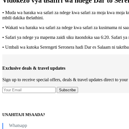
Vidokezo vya usafiri wa ndege Dar to Sere
• Muda wa haraka wa safari za ndege kwa safari za moja kwa moja kut
mbili dakika thelathini.
• Wakati wa haraka wa safari za ndege kwa safari za kusimama ni saa
• Safari ya ndege ya mapema zaidi siku itaondoka saa 6:20. Safari ya
• Umbali wa kutoka Serengeti Seronera hadi Dar es Salaam ni takriba
Exclusive deals & travel updates
Sign up to receive special offers, deals & travel updates direct to your
UNAHITAJI MSAADA?
Whatsapp