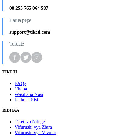
00 255 765 064 587
Barua pepe
support@tiketi.com
Tufuate
TIKETI
FAQs
Chapa
Wasiliana Nasi
Kuhusu Sisi
BIDHAA
Tiketi za Ndege
Vifurushi vya Ziara
Vifurushi vya Vivutio