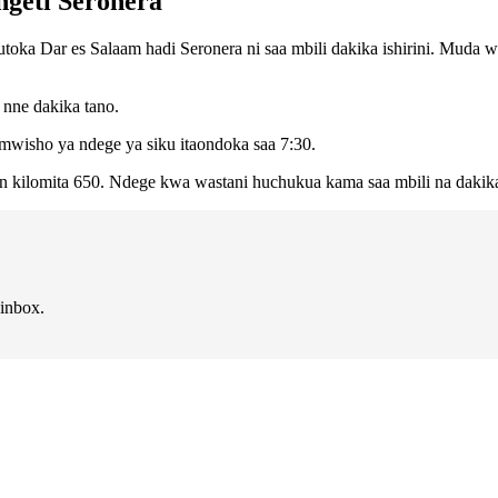
ngeti Seronera
oka Dar es Salaam hadi Seronera ni saa mbili dakika ishirini. Muda w
 nne dakika tano.
 mwisho ya ndege ya siku itaondoka saa 7:30.
n kilomita 650. Ndege kwa wastani huchukua kama saa mbili na dakika 
 inbox.