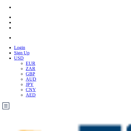
Login
Sign Up
USD
EUR
ZAR
GBP
AUD
JPY
CNY
AED