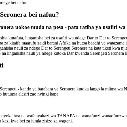
 ndege bei nafuu
 Seronera bei nafuu?
Seronera uokoe muda na pesa - pata ratiba ya usafiri 
ia kutafuta, linganisha bei za usafiri wa ndege Dar to Dar to Serengeti
a za kitaifa maarufu zaidi barani Afrika na hutoa baadhi ya watazama
anisha nauli za ndege Dar to Serengeti Seronera na kata tiketi kwa njia 
e na linganisha nauli ya ndege kutoka Dar kwenda Serengeti Seronera 
ti
erengeti - kando ya barabara ya Seronera kutoka lango la mlima wa 
hutumia alasiri zao nyingi hapa.
ti, inayokaliwa na wafanyakazi wa TANAPA na wanafunzi wanaofunzwa.
kazi kwa bei za jumla zisizo za wageni.