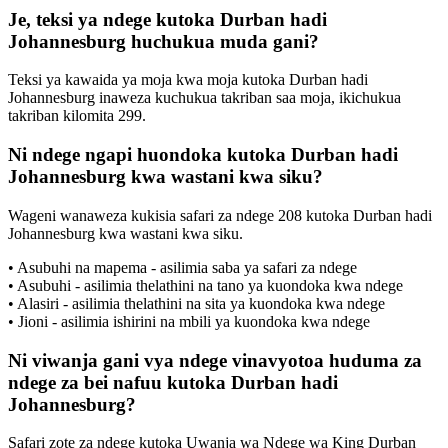
Je, teksi ya ndege kutoka Durban hadi
Johannesburg huchukua muda gani?
Teksi ya kawaida ya moja kwa moja kutoka Durban hadi
Johannesburg inaweza kuchukua takriban saa moja, ikichukua
takriban kilomita 299.
Ni ndege ngapi huondoka kutoka Durban hadi
Johannesburg kwa wastani kwa siku?
Wageni wanaweza kukisia safari za ndege 208 kutoka Durban hadi
Johannesburg kwa wastani kwa siku.
• Asubuhi na mapema - asilimia saba ya safari za ndege
• Asubuhi - asilimia thelathini na tano ya kuondoka kwa ndege
• Alasiri - asilimia thelathini na sita ya kuondoka kwa ndege
• Jioni - asilimia ishirini na mbili ya kuondoka kwa ndege
Ni viwanja gani vya ndege vinavyotoa huduma za
ndege za bei nafuu kutoka Durban hadi
Johannesburg?
Safari zote za ndege kutoka Uwanja wa Ndege wa King Durban