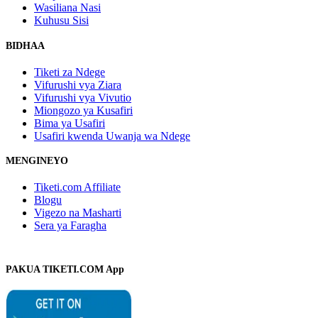
Wasiliana Nasi
Kuhusu Sisi
BIDHAA
Tiketi za Ndege
Vifurushi vya Ziara
Vifurushi vya Vivutio
Miongozo ya Kusafiri
Bima ya Usafiri
Usafiri kwenda Uwanja wa Ndege
MENGINEYO
Tiketi.com Affiliate
Blogu
Vigezo na Masharti
Sera ya Faragha
PAKUA TIKETI.COM App