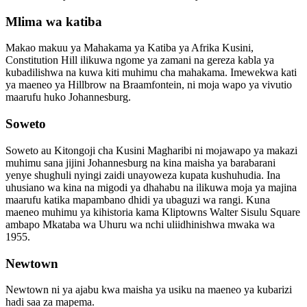
Mlima wa katiba
Makao makuu ya Mahakama ya Katiba ya Afrika Kusini,
Constitution Hill ilikuwa ngome ya zamani na gereza kabla ya
kubadilishwa na kuwa kiti muhimu cha mahakama. Imewekwa kati
ya maeneo ya Hillbrow na Braamfontein, ni moja wapo ya vivutio
maarufu huko Johannesburg.
Soweto
Soweto au Kitongoji cha Kusini Magharibi ni mojawapo ya makazi
muhimu sana jijini Johannesburg na kina maisha ya barabarani
yenye shughuli nyingi zaidi unayoweza kupata kushuhudia. Ina
uhusiano wa kina na migodi ya dhahabu na ilikuwa moja ya majina
maarufu katika mapambano dhidi ya ubaguzi wa rangi. Kuna
maeneo muhimu ya kihistoria kama Kliptowns Walter Sisulu Square
ambapo Mkataba wa Uhuru wa nchi uliidhinishwa mwaka wa
1955.
Newtown
Newtown ni ya ajabu kwa maisha ya usiku na maeneo ya kubarizi
hadi saa za mapema.