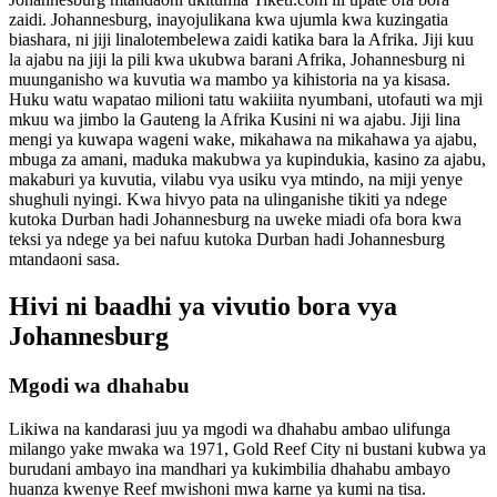
zaidi. Johannesburg, inayojulikana kwa ujumla kwa kuzingatia
biashara, ni jiji linalotembelewa zaidi katika bara la Afrika. Jiji kuu
la ajabu na jiji la pili kwa ukubwa barani Afrika, Johannesburg ni
muunganisho wa kuvutia wa mambo ya kihistoria na ya kisasa.
Huku watu wapatao milioni tatu wakiiita nyumbani, utofauti wa mji
mkuu wa jimbo la Gauteng la Afrika Kusini ni wa ajabu. Jiji lina
mengi ya kuwapa wageni wake, mikahawa na mikahawa ya ajabu,
mbuga za amani, maduka makubwa ya kupindukia, kasino za ajabu,
makaburi ya kuvutia, vilabu vya usiku vya mtindo, na miji yenye
shughuli nyingi. Kwa hivyo pata na ulinganishe tikiti ya ndege
kutoka Durban hadi Johannesburg na uweke miadi ofa bora kwa
teksi ya ndege ya bei nafuu kutoka Durban hadi Johannesburg
mtandaoni sasa.
Hivi ni baadhi ya vivutio bora vya
Johannesburg
Mgodi wa dhahabu
Likiwa na kandarasi juu ya mgodi wa dhahabu ambao ulifunga
milango yake mwaka wa 1971, Gold Reef City ni bustani kubwa ya
burudani ambayo ina mandhari ya kukimbilia dhahabu ambayo
huanza kwenye Reef mwishoni mwa karne ya kumi na tisa.