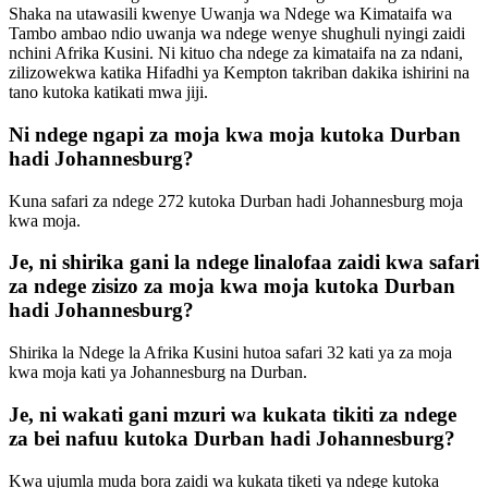
Shaka na utawasili kwenye Uwanja wa Ndege wa Kimataifa wa
Tambo ambao ndio uwanja wa ndege wenye shughuli nyingi zaidi
nchini Afrika Kusini. Ni kituo cha ndege za kimataifa na za ndani,
zilizowekwa katika Hifadhi ya Kempton takriban dakika ishirini na
tano kutoka katikati mwa jiji.
Ni ndege ngapi za moja kwa moja kutoka Durban
hadi Johannesburg?
Kuna safari za ndege 272 kutoka Durban hadi Johannesburg moja
kwa moja.
Je, ni shirika gani la ndege linalofaa zaidi kwa safari
za ndege zisizo za moja kwa moja kutoka Durban
hadi Johannesburg?
Shirika la Ndege la Afrika Kusini hutoa safari 32 kati ya za moja
kwa moja kati ya Johannesburg na Durban.
Je, ni wakati gani mzuri wa kukata tikiti za ndege
za bei nafuu kutoka Durban hadi Johannesburg?
Kwa ujumla muda bora zaidi wa kukata tiketi ya ndege kutoka