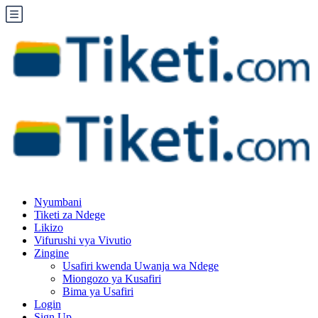
Nyumbani
Tiketi za Ndege
Likizo
Vifurushi vya Vivutio
Zingine
Usafiri kwenda Uwanja wa Ndege
Miongozo ya Kusafiri
Bima ya Usafiri
Login
Sign Up