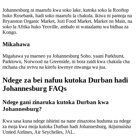
Johannesburg ni maarufu kwa soko lake, kutoka soko la Rooftop
huko Rosebank, hadi soko maarufu la chakula, ikiwa ni pamoja na
Bryanston Organic Market, Jozi Food Market, Market on Main, na
soko la Afrika huko Yeoville, ambalo ni wataalamu wa bidhaa za
Kongo.
Mikahawa
Migahawa ya maeneo ya Johannesburg Soho, yaani Parkhurst,
Parktown, Norwood na Greenside, ni bora zaidi kwa chakula cha
mchana cha uvivu na kirefu kwenye mwanga wa jua.
Ndege za bei nafuu kutoka Durban hadi
Johannesburg FAQs
Ndege gani zinaruka kutoka Durban kwa
Johannesburg?
Kwa sasa kuna ndege ishirini na nane zinazotoa huduma za ndege
za moja kwa moja kutoka Durban hadi Johannesburg, ikijumuisha
Untied Airlines, Air Seychelles, JAL.