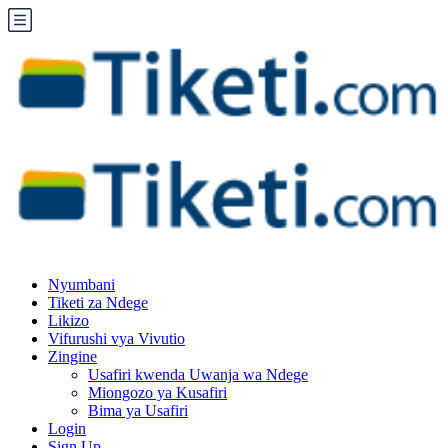
Nyumbani
Tiketi za Ndege
Likizo
Vifurushi vya Vivutio
Zingine
Usafiri kwenda Uwanja wa Ndege
Miongozo ya Kusafiri
Bima ya Usafiri
Login
Sign Up