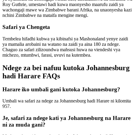
Roy Guthrie, umestawi hadi kuwa maonyesho maarufu zaidi ya
wachongaji mawe wa Zimbabwe barani Afrika, na unaonyesha kazi
nchini Zimbabwe na mataifa mengine mengi.
Safari ya Chengeta
Tembelea hifadhi kubwa ya kibinafsi ya Mashonaland yenye zaidi
ya mamalia arobaini na watano na zaidi ya aina 180 za ndege.
Chaguo za safari zilizoundwa mahsusi huwa na viendeshi vya
michezo, mtumbwi, farasi, uvuvi na kutembea.
Ndege za bei nafuu kutoka Johannesburg
hadi Harare FAQs
Harare iko umbali gani kutoka Johannesburg?
Umbali wa safari za ndege za Johannesburg hadi Harare ni kilomita
957.
Je, safari za ndege kati ya Johannesburg na Harare
ni za muda gani?