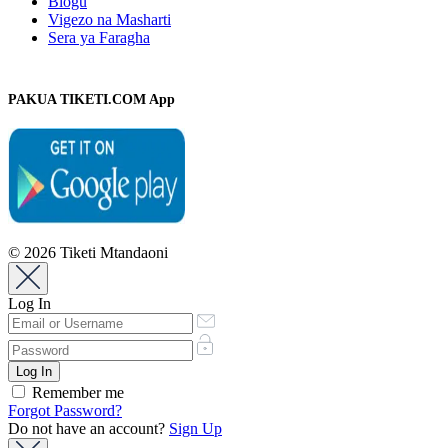
Blogu
Vigezo na Masharti
Sera ya Faragha
PAKUA TIKETI.COM App
© 2026 Tiketi Mtandaoni
Log In
Remember me
Forgot Password?
Do not have an account?
Sign Up