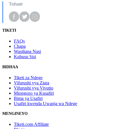
Tufuate
TIKETI
FAQs
Chapa
Wasiliana Nasi
Kuhusu Sisi
BIDHAA
Tiketi za Ndege
Vifurushi vya Ziara
Vifurushi vya Vivutio
Miongozo ya Kusafiri
Bima ya Usafiri
Usafiri kwenda Uwanja wa Ndege
MENGINEYO
Tiketi.com Affiliate