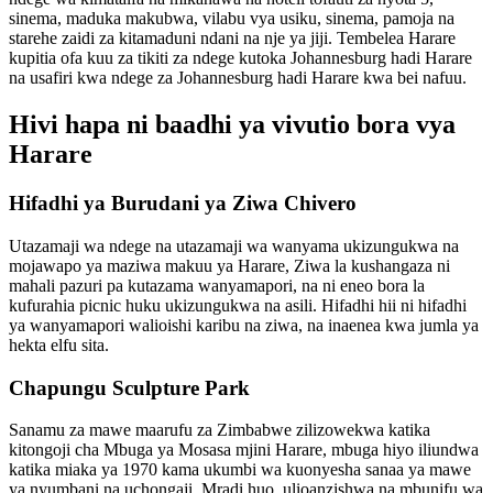
sinema, maduka makubwa, vilabu vya usiku, sinema, pamoja na
starehe zaidi za kitamaduni ndani na nje ya jiji. Tembelea Harare
kupitia ofa kuu za tikiti za ndege kutoka Johannesburg hadi Harare
na usafiri kwa ndege za Johannesburg hadi Harare kwa bei nafuu.
Hivi hapa ni baadhi ya vivutio bora vya
Harare
Hifadhi ya Burudani ya Ziwa Chivero
Utazamaji wa ndege na utazamaji wa wanyama ukizungukwa na
mojawapo ya maziwa makuu ya Harare, Ziwa la kushangaza ni
mahali pazuri pa kutazama wanyamapori, na ni eneo bora la
kufurahia picnic huku ukizungukwa na asili. Hifadhi hii ni hifadhi
ya wanyamapori walioishi karibu na ziwa, na inaenea kwa jumla ya
hekta elfu sita.
Chapungu Sculpture Park
Sanamu za mawe maarufu za Zimbabwe zilizowekwa katika
kitongoji cha Mbuga ya Mosasa mjini Harare, mbuga hiyo iliundwa
katika miaka ya 1970 kama ukumbi wa kuonyesha sanaa ya mawe
ya nyumbani na uchongaji. Mradi huo, ulioanzishwa na mbunifu wa