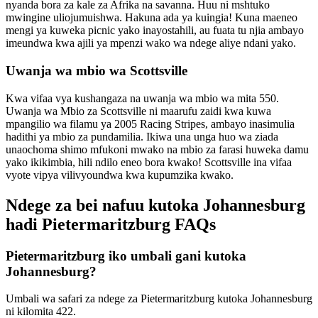
nyanda bora za kale za Afrika na savanna. Huu ni mshtuko
mwingine uliojumuishwa. Hakuna ada ya kuingia! Kuna maeneo
mengi ya kuweka picnic yako inayostahili, au fuata tu njia ambayo
imeundwa kwa ajili ya mpenzi wako wa ndege aliye ndani yako.
Uwanja wa mbio wa Scottsville
Kwa vifaa vya kushangaza na uwanja wa mbio wa mita 550.
Uwanja wa Mbio za Scottsville ni maarufu zaidi kwa kuwa
mpangilio wa filamu ya 2005 Racing Stripes, ambayo inasimulia
hadithi ya mbio za pundamilia. Ikiwa una unga huo wa ziada
unaochoma shimo mfukoni mwako na mbio za farasi huweka damu
yako ikikimbia, hili ndilo eneo bora kwako! Scottsville ina vifaa
vyote vipya vilivyoundwa kwa kupumzika kwako.
Ndege za bei nafuu kutoka Johannesburg
hadi Pietermaritzburg FAQs
Pietermaritzburg iko umbali gani kutoka
Johannesburg?
Umbali wa safari za ndege za Pietermaritzburg kutoka Johannesburg
ni kilomita 422.