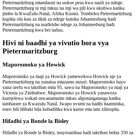
Pietermaritzburg mtandaoni na uokoe pesa kwa nauli ya ndege.
Pietermaritzburg ni mji mkuu na mji wa pili kwa ukubwa katika
jimbo la KwaZulu-Natal, Afrika Kusini. Tembelea Pietermaritzburg
kupitia ofa kuu za tikiti za ndege kutoka Johannesburg hadi
Pietermaritzburg na usafirishe ndege za Johannesburg hadi
Pietermaritzburg kwa bei nafuu.
Hivi ni baadhi ya vivutio bora vya
Pietermaritzburg
Maporomoko ya Howick
Maporomoko ya maji ya Howick yamewekwa Howick nje ya
Pietermaritzburg na yanatoa mtazamo mzuri. Maporomoko hayo
yana urefu wa takriban mita 95, sawa na Maporomoko ya maji ya
Victoria ya Zimbabwe. Maporomoko ya Howick yanaweza
kurejelewa wakati mwanamume mkuu alipotangatanga katika
tambarare za Kwazulu Natal. Iwapo uvumi na hadhi itaaminika,
eneo hili lilibaki bila kubadilika kwa karne mia tatu zilizopita.
Hifadhi ya Bonde la Bisley
Hifadhi ya Bonde la Bisley, inayosambaa hadi takriban hekta 350 za