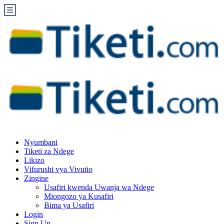
Nyumbani
Tiketi za Ndege
Likizo
Vifurushi vya Vivutio
Zingine
Usafiri kwenda Uwanja wa Ndege
Miongozo ya Kusafiri
Bima ya Usafiri
Login
Sign Up