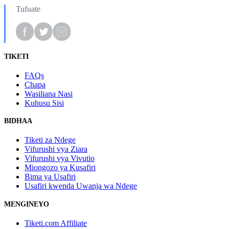
Tufuate
TIKETI
FAQs
Chapa
Wasiliana Nasi
Kuhusu Sisi
BIDHAA
Tiketi za Ndege
Vifurushi vya Ziara
Vifurushi vya Vivutio
Miongozo ya Kusafiri
Bima ya Usafiri
Usafiri kwenda Uwanja wa Ndege
MENGINEYO
Tiketi.com Affiliate