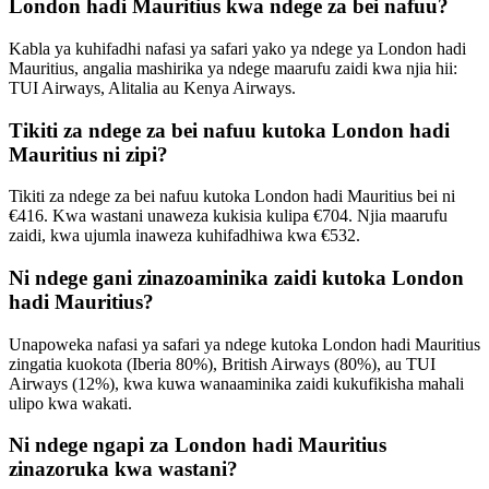
London hadi Mauritius kwa ndege za bei nafuu?
Kabla ya kuhifadhi nafasi ya safari yako ya ndege ya London hadi
Mauritius, angalia mashirika ya ndege maarufu zaidi kwa njia hii:
TUI Airways, Alitalia au Kenya Airways.
Tikiti za ndege za bei nafuu kutoka London hadi
Mauritius ni zipi?
Tikiti za ndege za bei nafuu kutoka London hadi Mauritius bei ni
€416. Kwa wastani unaweza kukisia kulipa €704. Njia maarufu
zaidi, kwa ujumla inaweza kuhifadhiwa kwa €532.
Ni ndege gani zinazoaminika zaidi kutoka London
hadi Mauritius?
Unapoweka nafasi ya safari ya ndege kutoka London hadi Mauritius
zingatia kuokota (Iberia 80%), British Airways (80%), au TUI
Airways (12%), kwa kuwa wanaaminika zaidi kukufikisha mahali
ulipo kwa wakati.
Ni ndege ngapi za London hadi Mauritius
zinazoruka kwa wastani?