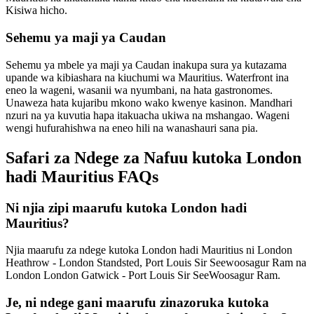
Kisiwa hicho.
Sehemu ya maji ya Caudan
Sehemu ya mbele ya maji ya Caudan inakupa sura ya kutazama
upande wa kibiashara na kiuchumi wa Mauritius. Waterfront ina
eneo la wageni, wasanii wa nyumbani, na hata gastronomes.
Unaweza hata kujaribu mkono wako kwenye kasinon. Mandhari
nzuri na ya kuvutia hapa itakuacha ukiwa na mshangao. Wageni
wengi hufurahishwa na eneo hili na wanashauri sana pia.
Safari za Ndege za Nafuu kutoka London
hadi Mauritius FAQs
Ni njia zipi maarufu kutoka London hadi
Mauritius?
Njia maarufu za ndege kutoka London hadi Mauritius ni London
Heathrow - London Standsted, Port Louis Sir Seewoosagur Ram na
London London Gatwick - Port Louis Sir SeeWoosagur Ram.
Je, ni ndege gani maarufu zinazoruka kutoka