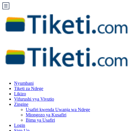
Nyumbani
Tiketi za Ndege
Likizo
Vifurushi vya Vivutio
Zingine
Usafiri kwenda Uwanja wa Ndege
Miongozo ya Kusafiri
Bima ya Usafiri
Login
Sign Up