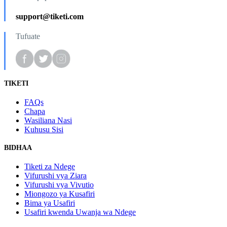
support@tiketi.com
Tufuate
TIKETI
FAQs
Chapa
Wasiliana Nasi
Kuhusu Sisi
BIDHAA
Tiketi za Ndege
Vifurushi vya Ziara
Vifurushi vya Vivutio
Miongozo ya Kusafiri
Bima ya Usafiri
Usafiri kwenda Uwanja wa Ndege