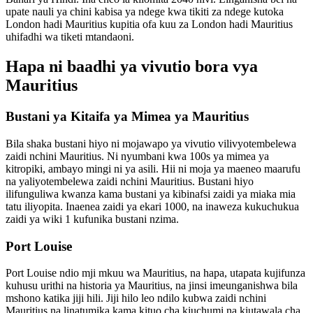
upate nauli ya chini kabisa ya ndege kwa tikiti za ndege kutoka
London hadi Mauritius kupitia ofa kuu za London hadi Mauritius
uhifadhi wa tiketi mtandaoni.
Hapa ni baadhi ya vivutio bora vya
Mauritius
Bustani ya Kitaifa ya Mimea ya Mauritius
Bila shaka bustani hiyo ni mojawapo ya vivutio vilivyotembelewa
zaidi nchini Mauritius. Ni nyumbani kwa 100s ya mimea ya
kitropiki, ambayo mingi ni ya asili. Hii ni moja ya maeneo maarufu
na yaliyotembelewa zaidi nchini Mauritius. Bustani hiyo
ilifunguliwa kwanza kama bustani ya kibinafsi zaidi ya miaka mia
tatu iliyopita. Inaenea zaidi ya ekari 1000, na inaweza kukuchukua
zaidi ya wiki 1 kufunika bustani nzima.
Port Louise
Port Louise ndio mji mkuu wa Mauritius, na hapa, utapata kujifunza
kuhusu urithi na historia ya Mauritius, na jinsi imeunganishwa bila
mshono katika jiji hili. Jiji hilo leo ndilo kubwa zaidi nchini
Mauritius na linatumika kama kituo cha kiuchumi na kiutawala cha