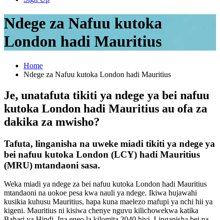
Ndege za Nafuu kutoka
London hadi Mauritius
Home
Ndege za Nafuu kutoka London hadi Mauritius
Je, unatafuta tikiti ya ndege ya bei nafuu
kutoka London hadi Mauritius au ofa za
dakika za mwisho?
Tafuta, linganisha na uweke miadi tikiti ya ndege ya
bei nafuu kutoka London (LCY) hadi Mauritius
(MRU)
mtandaoni sasa.
Weka miadi ya ndege za bei nafuu kutoka London hadi Mauritius
mtandaoni na uokoe pesa kwa nauli ya ndege. Ikiwa hujawahi
kusikia kuhusu Mauritius, hapa kuna maelezo mafupi ya nchi hii ya
kigeni. Mauritius ni kisiwa chenye nguvu kilichowekwa katika
Bahari ya Hindi. Ina eneo la kilomita 2040 hivi. Linganisha bei na