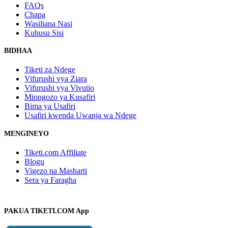
FAQs
Chapa
Wasiliana Nasi
Kuhusu Sisi
BIDHAA
Tiketi za Ndege
Vifurushi vya Ziara
Vifurushi vya Vivutio
Miongozo ya Kusafiri
Bima ya Usafiri
Usafiri kwenda Uwanja wa Ndege
MENGINEYO
Tiketi.com Affiliate
Blogu
Vigezo na Masharti
Sera ya Faragha
PAKUA TIKETI.COM App