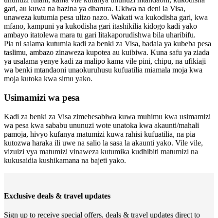
gari, au kuwa na hazina ya dharura. Ukiwa na deni la Visa,
unaweza kutumia pesa ulizo nazo. Wakati wa kukodisha gari, kwa
mfano, kampuni ya kukodisha gari itashikilia kidogo kadi yako
ambayo itatolewa mara tu gari litakaporudishwa bila uharibifu.
Pia ni salama kutumia kadi za benki za Visa, badala ya kubeba pesa
taslimu, ambazo zinaweza kupotea au kuibiwa. Kuna safu ya ziada
ya usalama yenye kadi za malipo kama vile pini, chipu, na ufikiaji
wa benki mtandaoni unaokuruhusu kufuatilia miamala moja kwa
moja kutoka kwa simu yako.
Usimamizi wa pesa
Kadi za benki za Visa zimehesabiwa kuwa muhimu kwa usimamizi
wa pesa kwa sababu ununuzi wote unatoka kwa akaunti/mahali
pamoja, hivyo kufanya matumizi kuwa rahisi kufuatilia, na pia
kutozwa haraka ili uwe na salio la sasa la akaunti yako. Vile vile,
vizuizi vya matumizi vinaweza kutumika kudhibiti matumizi na
kukusaidia kushikamana na bajeti yako.
Exclusive deals & travel updates
Sign up to receive special offers, deals & travel updates direct to