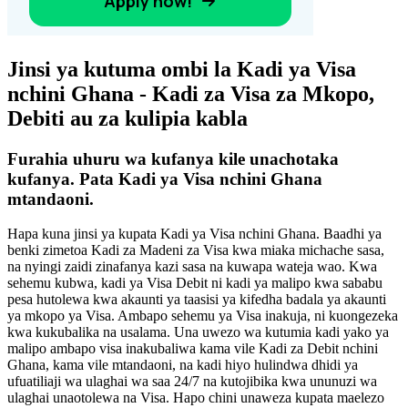
Jinsi ya kutuma ombi la Kadi ya Visa
nchini Ghana - Kadi za Visa za Mkopo,
Debiti au za kulipia kabla
Furahia uhuru wa kufanya kile unachotaka
kufanya. Pata Kadi ya Visa nchini Ghana
mtandaoni.
Hapa kuna jinsi ya kupata Kadi ya Visa nchini Ghana. Baadhi ya
benki zimetoa Kadi za Madeni za Visa kwa miaka michache sasa,
na nyingi zaidi zinafanya kazi sasa na kuwapa wateja wao. Kwa
sehemu kubwa, kadi ya Visa Debit ni kadi ya malipo kwa sababu
pesa hutolewa kwa akaunti ya taasisi ya kifedha badala ya akaunti
ya mkopo ya Visa. Ambapo sehemu ya Visa inakuja, ni kuongezeka
kwa kukubalika na usalama. Una uwezo wa kutumia kadi yako ya
malipo ambapo visa inakubaliwa kama vile Kadi za Debit nchini
Ghana, kama vile mtandaoni, na kadi hiyo hulindwa dhidi ya
ufuatiliaji wa ulaghai wa saa 24/7 na kutojibika kwa ununuzi wa
ulaghai unaotolewa na Visa. Hapo chini unaweza kupata maelezo