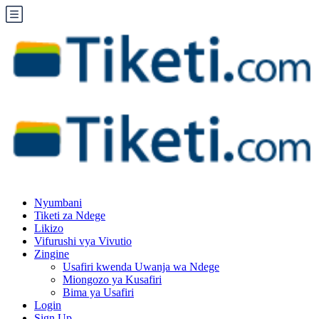
Nyumbani
Tiketi za Ndege
Likizo
Vifurushi vya Vivutio
Zingine
Usafiri kwenda Uwanja wa Ndege
Miongozo ya Kusafiri
Bima ya Usafiri
Login
Sign Up