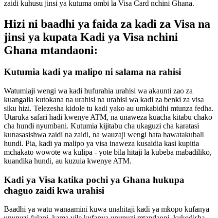
zaidi kuhusu jinsi ya kutuma ombi la Visa Card nchini Ghana.
Hizi ni baadhi ya faida za kadi za Visa na
jinsi ya kupata Kadi ya Visa nchini
Ghana mtandaoni:
Kutumia kadi ya malipo ni salama na rahisi
Watumiaji wengi wa kadi hufurahia urahisi wa akaunti zao za
kuangalia kutokana na urahisi na urahisi wa kadi za benki za visa
siku hizi. Telezesha kidole tu kadi yako au umkabidhi mtunza fedha.
Utaruka safari hadi kwenye ATM, na unaweza kuacha kitabu chako
cha hundi nyumbani. Kutumia kijitabu cha ukaguzi cha karatasi
kunasasishwa zaidi na zaidi, na wauzaji wengi hata hawatakubali
hundi. Pia, kadi ya malipo ya visa inaweza kusaidia kasi kupitia
mchakato wowote wa kulipa - yote bila hitaji la kubeba mabadiliko,
kuandika hundi, au kuzuia kwenye ATM.
Kadi ya Visa katika pochi ya Ghana hukupa
chaguo zaidi kwa urahisi
Baadhi ya watu wanaamini kuwa unahitaji kadi ya mkopo kufanya
ununuzi fulani, kama vile kufanya ununuzi mtandaoni, kukodisha