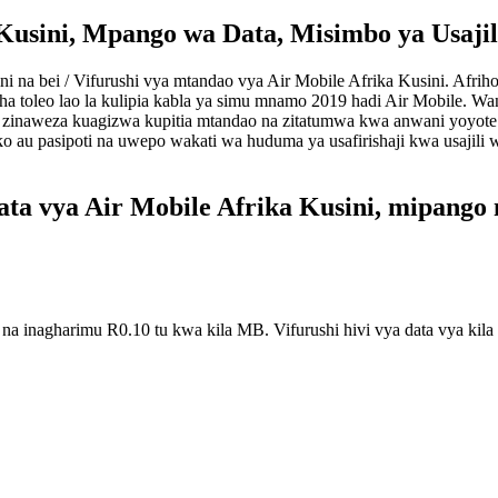
 Kusini, Mpango wa Data, Misimbo ya Usajil
sini na bei / Vifurushi vya mtandao vya Air Mobile Afrika Kusini. Af
sha toleo lao la kulipia kabla ya simu mnamo 2019 hadi Air Mobile. W
aweza kuagizwa kupitia mtandao na zitatumwa kwa anwani yoyote ya p
hako au pasipoti na uwepo wakati wa huduma ya usafirishaji kwa usajili
data vya Air Mobile Afrika Kusini, mipango n
i na inagharimu R0.10 tu kwa kila MB. Vifurushi hivi vya data vya kil