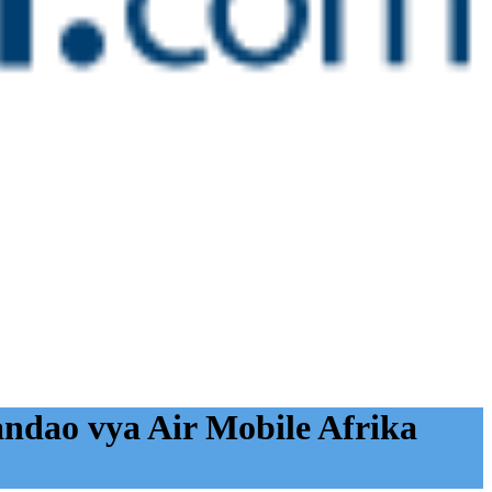
andao vya Air Mobile Afrika