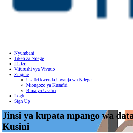
Nyumbani
Tiketi za Ndege
Likizo
Vifurushi vya Vivutio
Zingine
Usafiri kwenda Uwanja wa Ndege
Miongozo ya Kusafiri
Bima ya Usafiri
Login
Sign Up
Jinsi ya kupata mpango wa data
Kusini