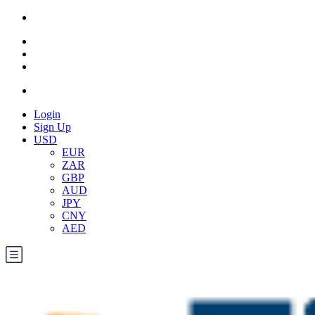
Login
Sign Up
USD
EUR
ZAR
GBP
AUD
JPY
CNY
AED