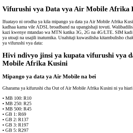
Vifurushi vya Data vya Air Mobile Afrika
Ifuatayo ni orodha ya kila mipango ya data ya Air Mobile Afrika Ku
kadhaa kama vile ADSL broadband na upangishaji tovuti. Walibadili
kazi kwenye mtandao wa MTN katika 3G, 2G na 4G/LTE. SIM kadi zin
ya utoaji na usajili inatumika. Unahitaji kuwasilisha kitambulisho c
ya vifurushi vya data:
Hivi ndivyo jinsi ya kupata vifurushi vya 
Mobile Afrika Kusini
Mipango ya data ya Air Mobile na bei
Gharama ya kifurushi cha Out of Air Mobile Afrika Kusini ni ya hiar
• MB 100: R10
• MB 250: R25
• MB 500: R45
• GB 1: R69
• GB 2: R137
• GB 3: R197
• GB 5: R297