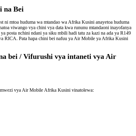
i na Bei
rihost ni mtoa huduma wa mtandao wa Afrika Kusini anayetoa huduma
anatoa viwango vya chini vya data kwa rununu mtandaoni inayofanya
osta nchini ndani ya siku mbili hadi tatu za kazi na ada ya R149
 wa RICA. Pata hapa chini bei nafuu ya Air Mobile ya Afrika Kusini
a bei / Vifurushi vya intaneti vya Air
a mwezi vya Air Mobile Afrika Kusini vinatolewa: