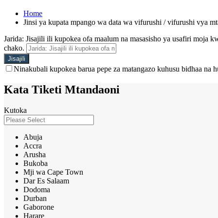
Home
Jinsi ya kupata mpango wa data wa vifurushi / vifurushi vya m
Jarida: Jisajili ili kupokea ofa maalum na masasisho ya usafiri moja
chako.
Ninakubali kupokea barua pepe za matangazo kuhusu bidhaa na h
Kata Tiketi Mtandaoni
Kutoka
Abuja
Accra
Arusha
Bukoba
Mji wa Cape Town
Dar Es Salaam
Dodoma
Durban
Gaborone
Harare