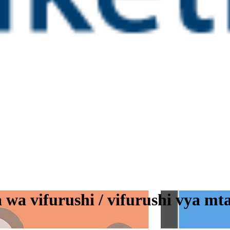
 wa vifurushi / vifurushi vya mt