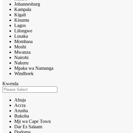
Johannesburg
Kampala
Kigali
Kisumu
Lagos
Lilongwe
Lusaka
Mombasa
Moshi
Mwanza
Nairobi
Nakuru
Mpaka wa Namanga
Windhoek
Kwenda
Abuja
Accra
Arusha
Bukoba
Mji wa Cape Town
Dar Es Salaam
Dodoma