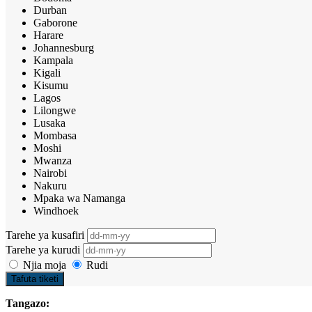
Durban
Gaborone
Harare
Johannesburg
Kampala
Kigali
Kisumu
Lagos
Lilongwe
Lusaka
Mombasa
Moshi
Mwanza
Nairobi
Nakuru
Mpaka wa Namanga
Windhoek
Tarehe ya kusafiri
Tarehe ya kurudi
Njia moja
Rudi
Tafuta tiketi
Tangazo: