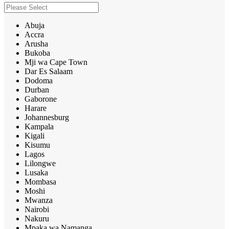
Abuja
Accra
Arusha
Bukoba
Mji wa Cape Town
Dar Es Salaam
Dodoma
Durban
Gaborone
Harare
Johannesburg
Kampala
Kigali
Kisumu
Lagos
Lilongwe
Lusaka
Mombasa
Moshi
Mwanza
Nairobi
Nakuru
Mpaka wa Namanga