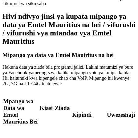
kikomo kwa siku saba.
Hivi ndivyo jinsi ya kupata mipango ya
data ya Emtel Mauritius na bei / vifurushi
/ vifurushi vya mtandao vya Emtel
Mauritius
Mipango ya data ya Emtel Mauiritus na bei
Hakuna data ya ziada bila programu jalizi. Lakini matumizi ya bure
ya Facebook yameongezwa katika mipango yote ya kulipia kabla.
Hii haitumiki kwa kipengele chao cha VoIP. Mipango hii kwenye
2G, 3G na LTE/4G inatolewa:
Mpango wa
Data wa
Kiasi
Ziada
Emtel
Kipindi
Uwezeshaji
Mauritius
Bei