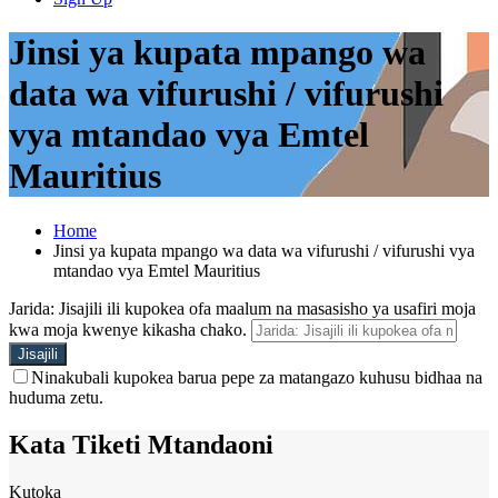
Jinsi ya kupata mpango wa
data wa vifurushi / vifurushi
vya mtandao vya Emtel
Mauritius
Home
Jinsi ya kupata mpango wa data wa vifurushi / vifurushi vya
mtandao vya Emtel Mauritius
Jarida: Jisajili ili kupokea ofa maalum na masasisho ya usafiri moja
kwa moja kwenye kikasha chako.
Ninakubali kupokea barua pepe za matangazo kuhusu bidhaa na
huduma zetu.
Kata Tiketi Mtandaoni
Kutoka