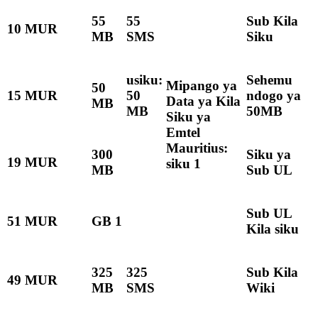
55
55
Sub Kila
10 MUR
MB
SMS
Siku
usiku:
Sehemu
Mipango ya
50
15 MUR
50
ndogo ya
Data ya Kila
MB
MB
50MB
Siku ya
Emtel
Mauritius:
300
Siku ya
19 MUR
siku 1
MB
Sub UL
Sub UL
51 MUR
GB 1
Kila siku
325
325
Sub Kila
49 MUR
MB
SMS
Wiki