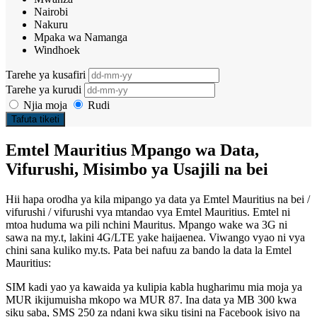
Nairobi
Nakuru
Mpaka wa Namanga
Windhoek
Tarehe ya kusafiri
Tarehe ya kurudi
Njia moja
Rudi
Tafuta tiketi
Emtel Mauritius
Mpango wa Data,
Vifurushi, Misimbo ya Usajili na bei
Hii hapa orodha ya kila mipango ya data ya Emtel Mauritius na bei /
vifurushi / vifurushi vya mtandao vya Emtel Mauritius. Emtel ni
mtoa huduma wa pili nchini Mauritus. Mpango wake wa 3G ni
sawa na my.t, lakini 4G/LTE yake haijaenea. Viwango vyao ni vya
chini sana kuliko my.ts. Pata bei nafuu za bando la data la Emtel
Mauritius:
SIM kadi yao ya kawaida ya kulipia kabla hugharimu mia moja ya
MUR ikijumuisha mkopo wa MUR 87. Ina data ya MB 300 kwa
siku saba, SMS 250 za ndani kwa siku tisini na Facebook isiyo na