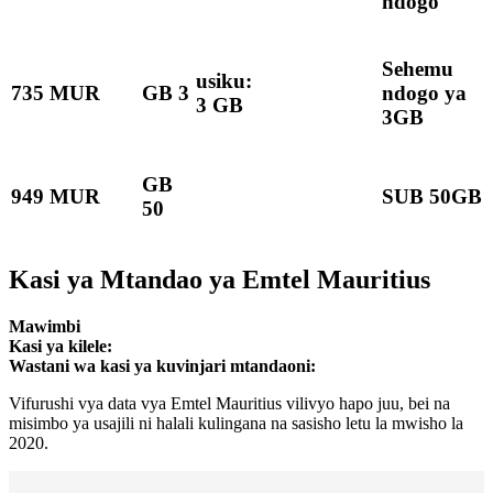
ndogo
Sehemu
usiku:
735 MUR
GB 3
ndogo ya
3 GB
3GB
GB
949 MUR
SUB 50GB
50
Kasi ya Mtandao ya Emtel Mauritius
Mawimbi
Kasi ya kilele:
Wastani wa kasi ya kuvinjari mtandaoni:
Vifurushi vya data vya Emtel Mauritius vilivyo hapo juu, bei na
misimbo ya usajili ni halali kulingana na sasisho letu la mwisho la
2020.