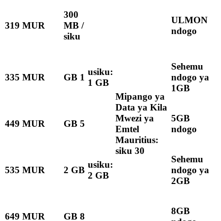
300
ULMON
319 MUR
MB /
ndogo
siku
Sehemu
usiku:
335 MUR
GB 1
ndogo ya
1 GB
1GB
Mipango ya
Data ya Kila
Mwezi ya
5GB
449 MUR
GB 5
Emtel
ndogo
Mauritius:
siku 30
Sehemu
usiku:
535 MUR
2 GB
ndogo ya
2 GB
2GB
8GB
649 MUR
GB 8