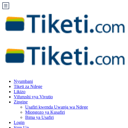
Nyumbani
Tiketi za Ndege
Likizo
Vifurushi vya Vivutio
Zingine
Usafiri kwenda Uwanja wa Ndege
Miongozo ya Kusafiri
Bima ya Usafiri
Login
Sign Up