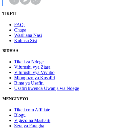
TIKETI
FAQs
Chapa
Wasiliana Nasi
Kuhusu Sisi
BIDHAA
Tiketi za Ndege
Vifurushi vya Ziara
Vifurushi vya Vivutio
Miongozo ya Kusafiri
Bima ya Usafiri
Usafiri kwenda Uwanja wa Ndege
MENGINEYO
Tiketi.com Affiliate
Blogu
Vigezo na Masharti
Sera ya Faragha