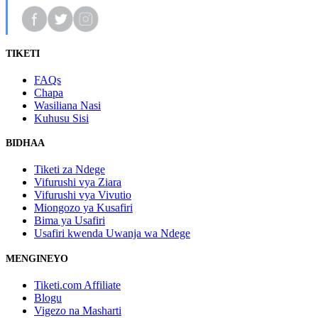
TIKETI
FAQs
Chapa
Wasiliana Nasi
Kuhusu Sisi
BIDHAA
Tiketi za Ndege
Vifurushi vya Ziara
Vifurushi vya Vivutio
Miongozo ya Kusafiri
Bima ya Usafiri
Usafiri kwenda Uwanja wa Ndege
MENGINEYO
Tiketi.com Affiliate
Blogu
Vigezo na Masharti