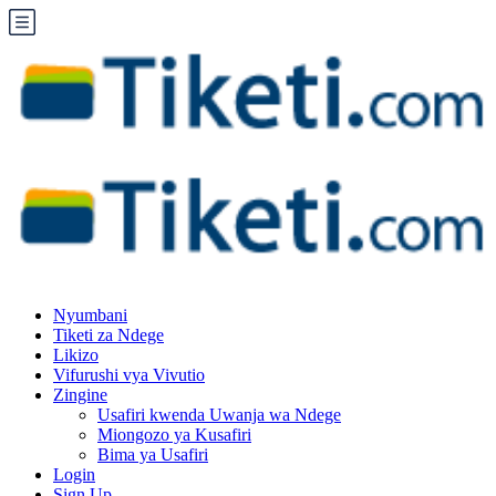
Nyumbani
Tiketi za Ndege
Likizo
Vifurushi vya Vivutio
Zingine
Usafiri kwenda Uwanja wa Ndege
Miongozo ya Kusafiri
Bima ya Usafiri
Login
Sign Up