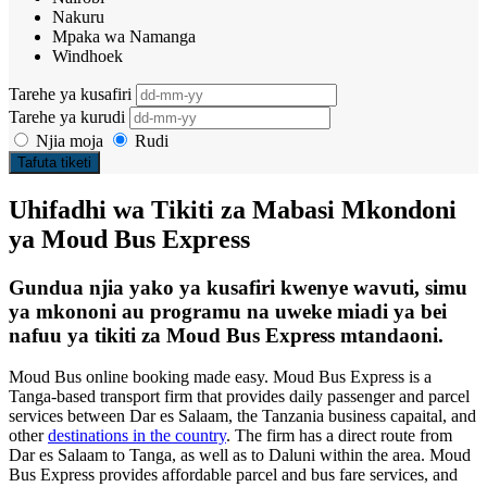
Nakuru
Mpaka wa Namanga
Windhoek
Tarehe ya kusafiri
Tarehe ya kurudi
Njia moja
Rudi
Tafuta tiketi
Uhifadhi wa Tikiti za Mabasi Mkondoni
ya Moud Bus Express
Gundua njia yako ya kusafiri kwenye wavuti, simu
ya mkononi au programu na uweke miadi ya bei
nafuu ya tikiti za Moud Bus Express mtandaoni.
Moud Bus online booking made easy. Moud Bus Express is a
Tanga-based transport firm that provides daily passenger and parcel
services between Dar es Salaam, the Tanzania business capaital, and
other
destinations in the country
. The firm has a direct route from
Dar es Salaam to Tanga, as well as to Daluni within the area. Moud
Bus Express provides affordable parcel and bus fare services, and