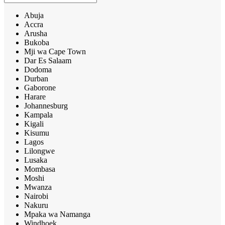
Abuja
Accra
Arusha
Bukoba
Mji wa Cape Town
Dar Es Salaam
Dodoma
Durban
Gaborone
Harare
Johannesburg
Kampala
Kigali
Kisumu
Lagos
Lilongwe
Lusaka
Mombasa
Moshi
Mwanza
Nairobi
Nakuru
Mpaka wa Namanga
Windhoek