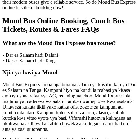
their modern buses give a reliable service. So do Moud Bus Express
online bus ticket booking now!
Moud Bus Online Booking, Coach Bus
Tickets, Routes & Fares FAQs
What are the Moud Bus Express bus routes?
• Dar es Salaam hadi Daluni
• Dar es Salaam hadi Tanga
Njia ya basi ya Moud
Moud Bus Express hutoa njia bora na salama ya kusafiri kati ya Dar
es Salaam na Tanga. Kampuni hiyo ina kundi la mabasi ya kisasa
ambayo yana vifaa vya AC, reclining na choo. Moud Express pia
ina timu ya madereva wataalamu ambao wamejitolea kwa usalama.
Unaweza kukata tikiti yako katika ofisi zozote za kampuni au
kupitia mtandao. Kampuni hutoa safari za jioni, alasiri, asubuhi
kutoka kwa vituo vyote vya basi. Vifurushi hutozwa kulingana na
ukubwa na asili, wakati abiria huwekwa kulingana na mahali na
aina ya basi ulilopanda.