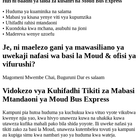
Hizi ni baadhi ya faida za kusafiri na Moud Bus Express
• Huduma ya kuaminika na salama
• Mabasi ya kisasa yenye viti vya kupumzika
• Uhifadhi rahisi mtandaoni
• Kuondoka kwa mchana, asubuhi na jioni
• Madereva wenye uzoefu
Je, ni maelezo gani ya mawasiliano ya
uwekaji nafasi wa basi la Moud & ofisi ya
vifurushi?
Magomeni Mwembe Chai, Buguruni Dar es salaam
Vidokezo vya Kuhifadhi Tikiti za Mabasi
Mtandaoni ya Moud Bus Express
Kampuni pia hutoa huduma ya kuchukua kwa vituo vyote vikubwa
kwenye njia yao, kwa hivyo unaweza kuwa na uhakika kuwa
utaweza kufika mahali pako bila shida yoyote. Ili uweke nafasi ya
tikiti zako za basi la Moud, unaweza kutembelea tovuti ya kampuni
au kupiga simu kwa nambari yao ya huduma kwa wateja.