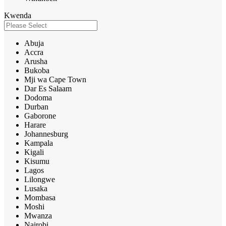
Kwenda
Abuja
Accra
Arusha
Bukoba
Mji wa Cape Town
Dar Es Salaam
Dodoma
Durban
Gaborone
Harare
Johannesburg
Kampala
Kigali
Kisumu
Lagos
Lilongwe
Lusaka
Mombasa
Moshi
Mwanza
Nairobi