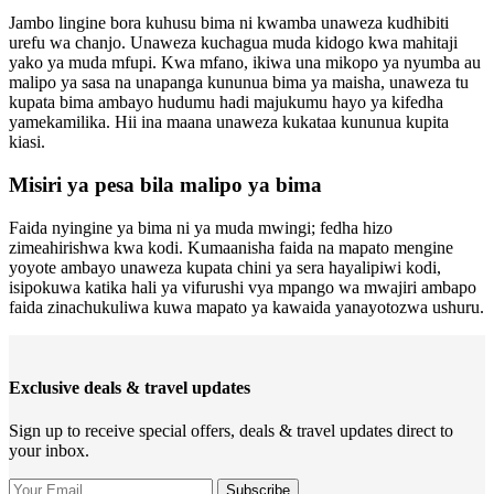
Jambo lingine bora kuhusu bima ni kwamba unaweza kudhibiti
urefu wa chanjo. Unaweza kuchagua muda kidogo kwa mahitaji
yako ya muda mfupi. Kwa mfano, ikiwa una mikopo ya nyumba au
malipo ya sasa na unapanga kununua bima ya maisha, unaweza tu
kupata bima ambayo hudumu hadi majukumu hayo ya kifedha
yamekamilika. Hii ina maana unaweza kukataa kununua kupita
kiasi.
Misiri ya pesa bila malipo ya bima
Faida nyingine ya bima ni ya muda mwingi; fedha hizo
zimeahirishwa kwa kodi. Kumaanisha faida na mapato mengine
yoyote ambayo unaweza kupata chini ya sera hayalipiwi kodi,
isipokuwa katika hali ya vifurushi vya mpango wa mwajiri ambapo
faida zinachukuliwa kuwa mapato ya kawaida yanayotozwa ushuru.
Exclusive deals & travel updates
Sign up to receive special offers, deals & travel updates direct to
your inbox.