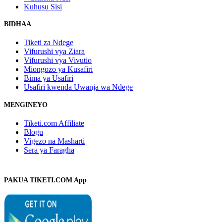
Kuhusu Sisi
BIDHAA
Tiketi za Ndege
Vifurushi vya Ziara
Vifurushi vya Vivutio
Miongozo ya Kusafiri
Bima ya Usafiri
Usafiri kwenda Uwanja wa Ndege
MENGINEYO
Tiketi.com Affiliate
Blogu
Vigezo na Masharti
Sera ya Faragha
PAKUA TIKETI.COM App