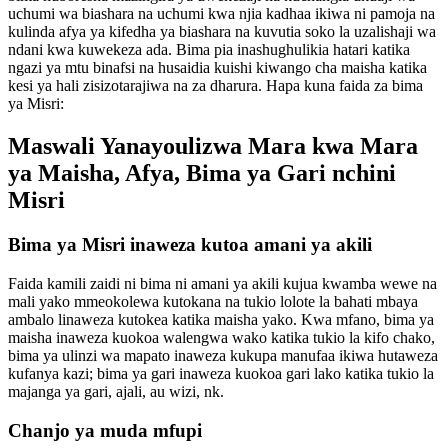
uchumi wa biashara na uchumi kwa njia kadhaa ikiwa ni pamoja na
kulinda afya ya kifedha ya biashara na kuvutia soko la uzalishaji wa
ndani kwa kuwekeza ada. Bima pia inashughulikia hatari katika
ngazi ya mtu binafsi na husaidia kuishi kiwango cha maisha katika
kesi ya hali zisizotarajiwa na za dharura. Hapa kuna faida za bima
ya Misri:
Maswali Yanayoulizwa Mara kwa Mara
ya Maisha, Afya, Bima ya Gari nchini
Misri
Bima ya Misri inaweza kutoa amani ya akili
Faida kamili zaidi ni bima ni amani ya akili kujua kwamba wewe na
mali yako mmeokolewa kutokana na tukio lolote la bahati mbaya
ambalo linaweza kutokea katika maisha yako. Kwa mfano, bima ya
maisha inaweza kuokoa walengwa wako katika tukio la kifo chako,
bima ya ulinzi wa mapato inaweza kukupa manufaa ikiwa hutaweza
kufanya kazi; bima ya gari inaweza kuokoa gari lako katika tukio la
majanga ya gari, ajali, au wizi, nk.
Chanjo ya muda mfupi