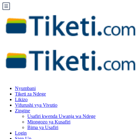
Nyumbani
Tiketi za Ndege
Likizo
Vifurushi vya Vivutio
Zingine
Usafiri kwenda Uwanja wa Ndege
Miongozo ya Kusafiri
Bima ya Usafiri
Login
Sign Up