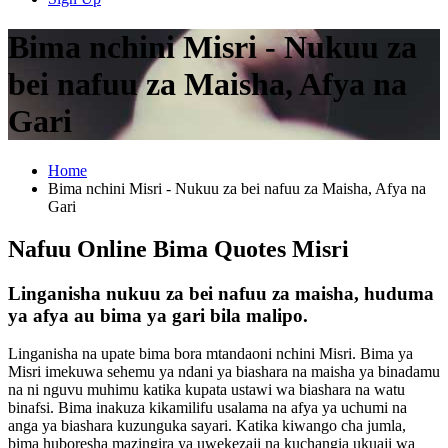
Bima nchini Misri - Nukuu za
bei nafuu za Maisha, Afya na
Gari
Home
Bima nchini Misri - Nukuu za bei nafuu za Maisha, Afya na
Gari
Nafuu Online Bima Quotes Misri
Linganisha nukuu za bei nafuu za maisha, huduma
ya afya au bima ya gari bila malipo.
Linganisha na upate bima bora mtandaoni nchini Misri. Bima ya
Misri imekuwa sehemu ya ndani ya biashara na maisha ya binadamu
na ni nguvu muhimu katika kupata ustawi wa biashara na watu
binafsi. Bima inakuza kikamilifu usalama na afya ya uchumi na
anga ya biashara kuzunguka sayari. Katika kiwango cha jumla,
bima huboresha mazingira ya uwekezaji na kuchangia ukuaji wa