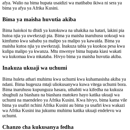
afya. Walio na bima hupata usaidizi wa matibabu ikiwa ni sera ya
bima ya afya ya Afrika Kusini.
Bima ya maisha huvutia akiba
Bima haiokoi tu dhidi ya kutokuwa na uhakika na hatari, lakini pia
hutoa njia ya uwekezaji pia. Bima ya maisha inaruhusu uokoaji wa
kimfumo kwa sababu ya malipo ya malipo ya kawaida. Bima ya
maisha kutoa njia ya uwekezaji. Inakuza tabia ya kuokoa pesa kwa
kulipa malipo ya kwanza. Mtu mwenye bima hupata kiasi wakati
wa kukomaa kwa mkataba. Hivyo bima ya maisha huvutia akiba.
Inakuza ukuaji wa uchumi
Bima huleta athari muhimu kwa uchumi kwa kuhamasisha akiba ya
ndani. Bima hugeuza mtaji uliokusanywa kuwa vitega uchumi bora.
Bima inaruhusu kupunguza hasara, uthabiti wa kifedha na kukuza
shughuli za biashara na biashara matokeo hayo katika ukuaji wa
uchumi na maendeleo ya Afrika Kusini. Kwa hivyo, bima kama vile
bima ya usafiri nchini Afrika Kusini au bima ya usafiri kwa wakazi
wa Afrika Kusini ina jukumu muhimu katika ukuaji endelevu wa
uchumi.
Chanzo cha kukusanya fedha