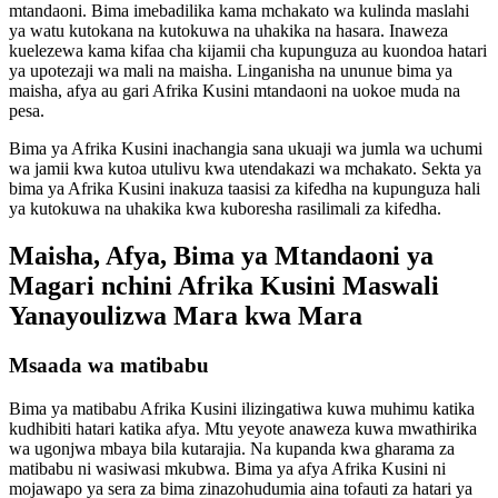
mtandaoni. Bima imebadilika kama mchakato wa kulinda maslahi
ya watu kutokana na kutokuwa na uhakika na hasara. Inaweza
kuelezewa kama kifaa cha kijamii cha kupunguza au kuondoa hatari
ya upotezaji wa mali na maisha. Linganisha na ununue bima ya
maisha, afya au gari Afrika Kusini mtandaoni na uokoe muda na
pesa.
Bima ya Afrika Kusini inachangia sana ukuaji wa jumla wa uchumi
wa jamii kwa kutoa utulivu kwa utendakazi wa mchakato. Sekta ya
bima ya Afrika Kusini inakuza taasisi za kifedha na kupunguza hali
ya kutokuwa na uhakika kwa kuboresha rasilimali za kifedha.
Maisha, Afya, Bima ya Mtandaoni ya
Magari nchini Afrika Kusini Maswali
Yanayoulizwa Mara kwa Mara
Msaada wa matibabu
Bima ya matibabu Afrika Kusini ilizingatiwa kuwa muhimu katika
kudhibiti hatari katika afya. Mtu yeyote anaweza kuwa mwathirika
wa ugonjwa mbaya bila kutarajia. Na kupanda kwa gharama za
matibabu ni wasiwasi mkubwa. Bima ya afya Afrika Kusini ni
mojawapo ya sera za bima zinazohudumia aina tofauti za hatari ya