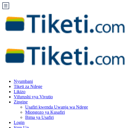
Nyumbani
Tiketi za Ndege
Likizo
Vifurushi vya Vivutio
Zingine
Usafiri kwenda Uwanja wa Ndege
Miongozo ya Kusafiri
Bima ya Usafiri
Login
Sign Up