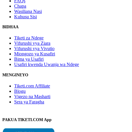
FAQs
Chapa
Wasiliana Nasi
Kuhusu Sisi
BIDHAA
Tiketi za Ndege
Vifurushi vya Ziara
Vifurushi vya Vivutio
Miongozo ya Kusafiri
Bima ya Usafiri
Usafiri kwenda Uwanja wa Ndege
MENGINEYO
Tiketi.com Affiliate
Blogu
Vigezo na Masharti
Sera ya Faragha
PAKUA TIKETI.COM App