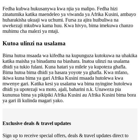
Fedha kubwa hukusanywa kwa njia ya malipo. Fedha hizi
zinatumika katika maendeleo ya viwanda ya Afrika Kusini, ambayo
huharakisha ukuaji wa uchumi. Fursa za ajira huibuliwa na
uwekezaji mkubwa kama huu. Kwa hivyo, bima imekuwa chanzo
muhimu cha malezi ya mtaji.
Kutoa ulinzi na usalama
Bima hutoa msaada wa kifedha na kupunguza kutokuwa na uhakika
katika maisha ya binadamu na biashara. Inatoa ulinzi na usalama
dhidi ya tukio fulani. Kuna hatari ya milele ya kupoteza ghafla.
Bima hutoa bima dhidi ya hasara yoyote ya ghafla. Kwa mfano,
ikiwa kuna bima ya gari Afrika Kusini msaada hutolewa kwa
mwenye gari. Katika kesi ya usalama wa bima nyingine hutolewa
dhidi ya upotezaji wa moto, ajali, baharini n.k. Unaweza pia
kununua bima ya pikipiki Afrika Kusini au Afrika Kusini bima bora
ya gari ili kulinda magari yako.
Exclusive deals & travel updates
Sign up to receive special offers, deals & travel updates direct to