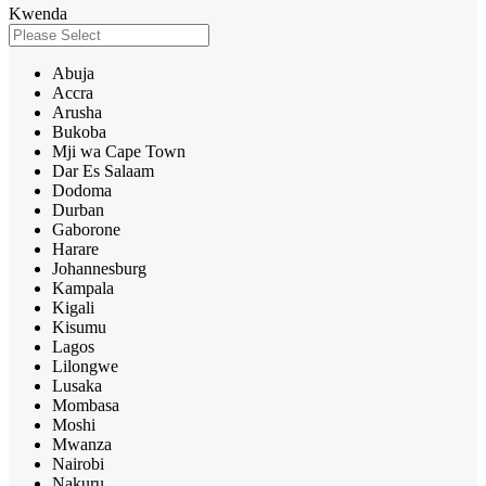
Kwenda
Abuja
Accra
Arusha
Bukoba
Mji wa Cape Town
Dar Es Salaam
Dodoma
Durban
Gaborone
Harare
Johannesburg
Kampala
Kigali
Kisumu
Lagos
Lilongwe
Lusaka
Mombasa
Moshi
Mwanza
Nairobi
Nakuru