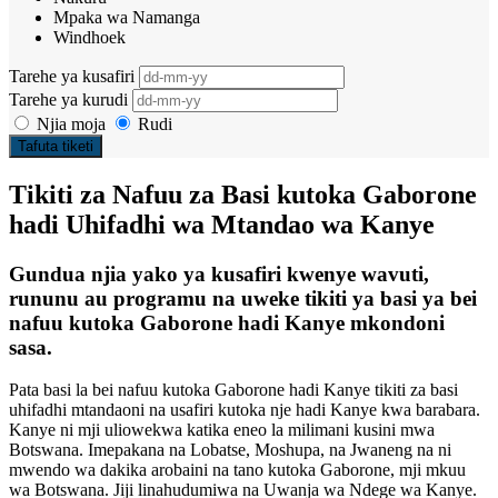
Mpaka wa Namanga
Windhoek
Tarehe ya kusafiri
Tarehe ya kurudi
Njia moja
Rudi
Tafuta tiketi
Tikiti za Nafuu za Basi kutoka Gaborone
hadi Uhifadhi wa Mtandao wa Kanye
Gundua njia yako ya kusafiri kwenye wavuti,
rununu au programu na uweke tikiti ya basi ya bei
nafuu kutoka Gaborone hadi Kanye mkondoni
sasa.
Pata basi la bei nafuu kutoka Gaborone hadi Kanye tikiti za basi
uhifadhi mtandaoni na usafiri kutoka nje hadi Kanye kwa barabara.
Kanye ni mji uliowekwa katika eneo la milimani kusini mwa
Botswana. Imepakana na Lobatse, Moshupa, na Jwaneng na ni
mwendo wa dakika arobaini na tano kutoka Gaborone, mji mkuu
wa Botswana. Jiji linahudumiwa na Uwanja wa Ndege wa Kanye.