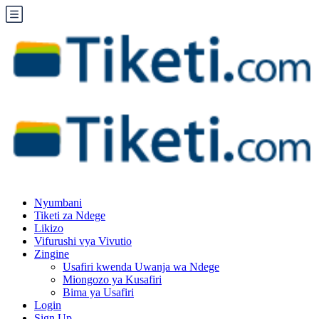
Nyumbani
Tiketi za Ndege
Likizo
Vifurushi vya Vivutio
Zingine
Usafiri kwenda Uwanja wa Ndege
Miongozo ya Kusafiri
Bima ya Usafiri
Login
Sign Up