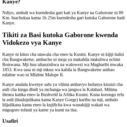
Kanye?
Ndiyo, umbali wa kuendesha gari kati ya Kanye na Gaborone ni 89
Km. Inachukua kama 1h 25m kuendesha gari kutoka Gaborone hadi
Kanye.
Tikiti za Basi kutoka Gaborone kwenda
Vidokezo vya Kanye
Kanye ni kituo cha utawala cha eneo la Kusini. Kanye ni kijiji halisi
cha Bangwaketse, ambacho ni moja ya makabila makubwa nchini
Botswana. Mji huu ulianzishwa na walowezi wa Magharibi mwaka
1853. Kwa sasa ni mji mkuu wa kabila la Bangwaketse ambao
mfalme wao ni Mfalme Malope II.
Kanye analala kwenye safu ya vilima ambavyo hufanya kizuizi cha
asili cha kinga dhidi ya mchanga wa jangwa la Kalahari. Milima
ilienea katika eneo la Bushveld la Afrika Kusini. Kuna korongo refu
la asili (linalojulikana kama Kanye Gorge) karibu na mji, ambalo
lilijulikana kama eneo la kujificha kwa wanakijiji wakati wa
migogoro tofauti ya karne ya kumi na tisa.
Usafiri