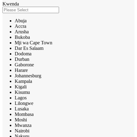
Kwenda
Abuja
Accra
Arusha
Bukoba
Mji wa Cape Town
Dar Es Salaam
Dodoma
Durban
Gaborone
Harare
Johannesburg
Kampala
Kigali
Kisumu
Lagos
Lilongwe
Lusaka
Mombasa
Moshi
Mwanza
Nairobi
Nakuru