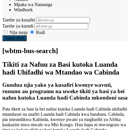
Mpaka wa Namanga
Windhoek
Tarehe ya kusafiri
Tarehe ya kurudi
Njia moja
Rudi
Tafuta tiketi
[wbtm-bus-search]
Tikiti za Nafuu za Basi kutoka Luanda
hadi Uhifadhi wa Mtandao wa Cabinda
Gundua njia yako ya kusafiri kwenye wavuti,
rununu au programu na uweke tikiti ya basi ya bei
nafuu kutoka Luanda hadi Cabinda mkondoni sasa
Pata tiketi za basi la bei nafuu kutoka Luanda hadi Cabinda uhifadhi
mtandaoni na usafiri Luanda hadi Cabinda kwa barabara. Cabinda,
pia imeandikwa Kabinda, kwenye pwani ya magharibi ya Afrika
kaskazini mwa mwalo wa Mto Kongo. Huu hapa ni mwongozo wa
jinsi ya kukata tikiti za basi kutoka Luanda hadi Cabinda: