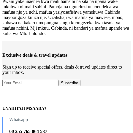
Pwani yake inaenea kwa maili hamsini na sita na upana wake
mkubwa ni maili sabini. Pamoja na ugunduzi unaoendelea wa
mafuta nje ya nchi, mafuta yasiyosafishwa yamekuwa Cabinda
inayoongoza kuuza nje. Uzalishaji wa mafuta ya mawese, mbao,
kahawa na kakao umepungua tangu kuongezeka kwa tasnia ya
mafuta nchini. Mji mkuu, Cabinda, ni bandari ya mafuta upande wa
kulia wa Mto Lulondo.
Exclusive deals & travel updates
Sign up to receive special offers, deals & travel updates direct to
your inbox.
UNAHITAJI MSAADA?
Whatsapp
00 255 765 064 587