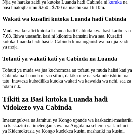
Njia ya haraka zaidi ya kutoka Luanda hadi Cabinda ni
kuruka
na
basi linalogharimu $260 - $700 na inachukua 1h 10m.
Wakati wa kusafiri kutoka Luanda hadi Cabinda
Muda wa kusafiri kutoka Luanda hadi Cabinda kwa basi karibu saa
7.63. Ikiwa unasafiri kasi ni kilomita hamsini kwa saa. Kusafiri
kutoka Luanda hadi basi la Cabinda kunaunganishwa na njia zaidi
ya moja.
Tofauti ya wakati kati ya Cabinda na Luanda
Tofauti ya muda wa jua kuchomoza au tofauti ya muda halisi kati ya
Cabinda na Luanda ni saa sifuri, dakika nne na sekunde ishirini na
tatu. Inaweza kubadilika kutoka wakati wa kawaida wa nchi, saa za
ndani n.k.
Tikiti za Basi kutoka Luanda hadi
Vidokezo vya Cabinda
Imezungukwa na Jamhuri ya Kongo upande wa kaskazini-mashariki
na kaskazini na imetenganishwa na Angola na sehemu ya Jamhuri
ya Kidemokrasia ya Kongo kuelekea kusini mashariki na kusini.