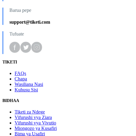
Barua pepe
support@tiketi.com
Tufuate
TIKETI
FAQs
Chapa
Wasiliana Nasi
Kuhusu Sisi
BIDHAA
Tiketi za Ndege
Vifurushi vya Ziara
Vifurushi vya Vivutio
Miongozo ya Kusafiri
Bima ya Usafiri