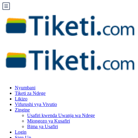
Nyumbani
Tiketi za Ndege
Likizo
Vifurushi vya Vivutio
Zingine
Usafiri kwenda Uwanja wa Ndege
Miongozo ya Kusafiri
Bima ya Usafiri
Login
Sign Up