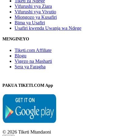
Tiketi za Ndege
Vifurushi vya Ziara
Vifurushi vya Vivutio
Miongozo ya Kusafiri
Bima ya Usafiri
Usafiri kwenda Uwanja wa Ndege
MENGINEYO
Tiketi.com Affiliate
Blogu
Vigezo na Masharti
Sera ya Faragha
PAKUA TIKETI.COM App
© 2026 Tiketi Mtandaoni