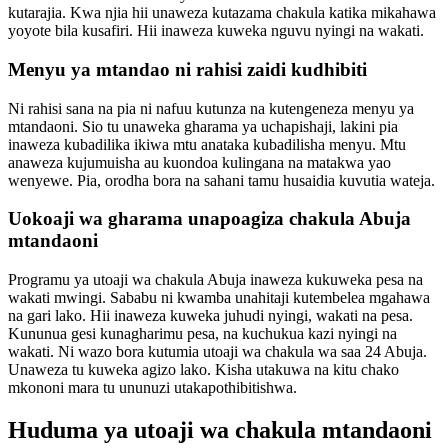
kutarajia. Kwa njia hii unaweza kutazama chakula katika mikahawa
yoyote bila kusafiri. Hii inaweza kuweka nguvu nyingi na wakati.
Menyu ya mtandao ni rahisi zaidi kudhibiti
Ni rahisi sana na pia ni nafuu kutunza na kutengeneza menyu ya
mtandaoni. Sio tu unaweka gharama ya uchapishaji, lakini pia
inaweza kubadilika ikiwa mtu anataka kubadilisha menyu. Mtu
anaweza kujumuisha au kuondoa kulingana na matakwa yao
wenyewe. Pia, orodha bora na sahani tamu husaidia kuvutia wateja.
Uokoaji wa gharama unapoagiza chakula Abuja
mtandaoni
Programu ya utoaji wa chakula Abuja inaweza kukuweka pesa na
wakati mwingi. Sababu ni kwamba unahitaji kutembelea mgahawa
na gari lako. Hii inaweza kuweka juhudi nyingi, wakati na pesa.
Kununua gesi kunagharimu pesa, na kuchukua kazi nyingi na
wakati. Ni wazo bora kutumia utoaji wa chakula wa saa 24 Abuja.
Unaweza tu kuweka agizo lako. Kisha utakuwa na kitu chako
mkononi mara tu ununuzi utakapothibitishwa.
Huduma ya utoaji wa chakula mtandaoni