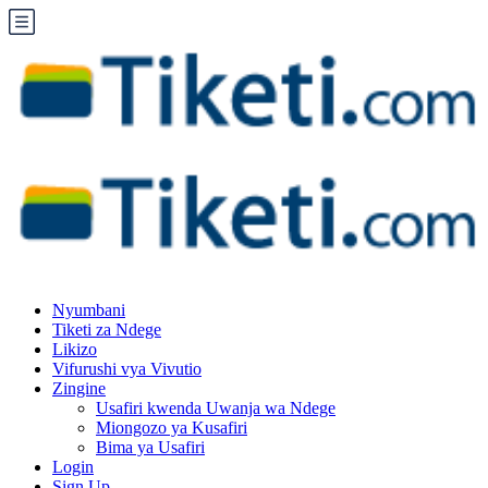
Nyumbani
Tiketi za Ndege
Likizo
Vifurushi vya Vivutio
Zingine
Usafiri kwenda Uwanja wa Ndege
Miongozo ya Kusafiri
Bima ya Usafiri
Login
Sign Up