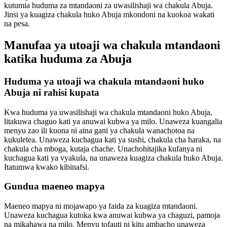
kutumia huduma za mtandaoni za uwasilishaji wa chakula Abuja.
Jinsi ya kuagiza chakula huko Abuja mkondoni na kuokoa wakati
na pesa.
Manufaa ya utoaji wa chakula mtandaoni
katika huduma za Abuja
Huduma ya utoaji wa chakula mtandaoni huko
Abuja ni rahisi kupata
Kwa huduma ya uwasilishaji wa chakula mtandaoni huko Abuja,
litakuwa chaguo kati ya anuwai kubwa ya milo. Unaweza kuangalia
menyu zao ili kuona ni aina gani ya chakula wanachotoa na
kukuletea. Unaweza kuchagua kati ya sushi, chakula cha haraka, na
chakula cha mboga, kutaja chache. Unachohitajika kufanya ni
kuchagua kati ya vyakula, na unaweza kuagiza chakula huko Abuja.
Itatumwa kwako kibinafsi.
Gundua maeneo mapya
Maeneo mapya ni mojawapo ya faida za kuagiza mtandaoni.
Unaweza kuchagua kutoka kwa anuwai kubwa ya chaguzi, pamoja
na mikahawa na milo. Menyu tofauti ni kitu ambacho unaweza