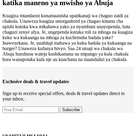
katika maneno ya mwisho ya Abuja
Kuagiza mtandaoni kunamaanisha upatikanaji wa chaguo zaidi za
chakula. Unaweza kuagiza smorgasbord ya chaguo kitamu cha
upishi kutoka kwa mikahawa yako ya nyumbani unayopenda, hata
chaguzi zenye afya. Je, ungependa kuruka roli za mboga na kuagiza
kuku wa kukaanga na mboga za kuchemsha badala yake?
Inawezekana. Je, unahitaji mabawa ya kuku badala ya kukaanga na
burger? Unaweza kufanya hivyo. Saa 24 utoaji wa chakula wa
Abuja huruhusu wateja kushikamana na mipango ya kula chakula
bora wanapotaka kula nje au kuachana na maandalizi ya chakula.
Exclusive deals & travel updates
Sign up to receive special offers, deals & travel updates direct to
your inbox.