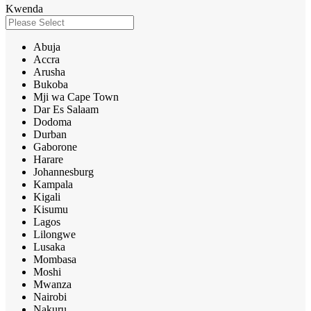
Kwenda
Abuja
Accra
Arusha
Bukoba
Mji wa Cape Town
Dar Es Salaam
Dodoma
Durban
Gaborone
Harare
Johannesburg
Kampala
Kigali
Kisumu
Lagos
Lilongwe
Lusaka
Mombasa
Moshi
Mwanza
Nairobi
Nakuru