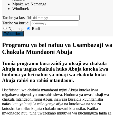
Mpaka wa Namanga
Windhoek
Tarehe ya kusafiri
Tarehe ya kurudi
Njia moja
Rudi
Tafuta tiketi
Programu ya bei nafuu ya Usambazaji wa
Chakula Mtandaoni Abuja
Tumia programu bora zaidi ya utoaji wa chakula
Abuja na uagize chakula huko Abuja kutoka kwa
huduma ya bei nafuu ya utoaji wa chakula huko
Abuja rahisi na rahisi mtandaoni.
Usafirishaji wa chakula mtandaoni mjini Abuja kutoka kwa
migahawa uipendayo umerahisishwa. Huduma ya uwasilishaji wa
chakula mtandaoni mjini Abuja inaweza kusaidia kuunganisha
nafasi kati ya hitaji la milo yenye afya na kutokuwa na saa za
kutosha kwa siku kupata chakula mezani kila usiku. Katika
mwongozo huu, tuna uwezekano mkubwa wa kuchunguza faida za