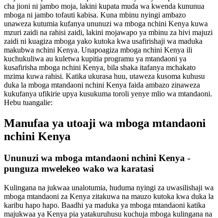
cha jioni ni jambo moja, lakini kupata muda wa kwenda kununua
mboga ni jambo tofauti kabisa. Kuna mbinu nyingi ambazo
unaweza kutumia kufanya ununuzi wa mboga nchini Kenya kuwa
mzuri zaidi na rahisi zaidi, lakini mojawapo ya mbinu za hivi majuzi
zaidi ni kuagiza mboga yako kutoka kwa usafirishaji wa maduka
makubwa nchini Kenya. Unapoagiza mboga nchini Kenya ili
kuchukuliwa au kuletwa kupitia programu ya mtandaoni ya
kusafirisha mboga nchini Kenya, bila shaka itafanya mchakato
mzima kuwa rahisi. Katika ukurasa huu, utaweza kusoma kuhusu
duka la mboga mtandaoni nchini Kenya faida ambazo zinaweza
kukufanya ufikirie upya kusukuma toroli yenye mlio wa mtandaoni.
Hebu tuangalie:
Manufaa ya utoaji wa mboga mtandaoni
nchini Kenya
Ununuzi wa mboga mtandaoni nchini Kenya -
punguza mwelekeo wako wa karatasi
Kulingana na jukwaa unalotumia, huduma nyingi za uwasilishaji wa
mboga mtandaoni za Kenya zitakuwa na mauzo kutoka kwa duka la
karibu hapo hapo. Baadhi ya maduka ya mboga mtandaoni katika
majukwaa ya Kenya pia yatakuruhusu kuchuja mboga kulingana na