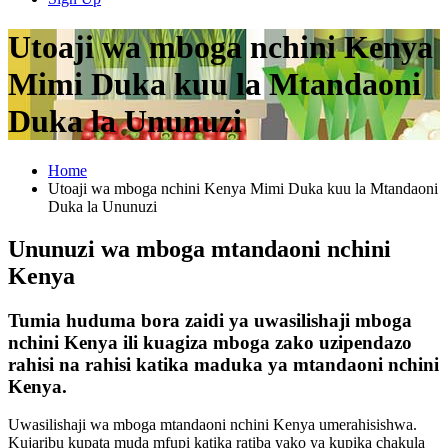
Utoaji wa mboga nchini Kenya
Mimi Duka kuu la Mtandaoni
Duka la Ununuzi
Home
Utoaji wa mboga nchini Kenya Mimi Duka kuu la Mtandaoni
Duka la Ununuzi
Ununuzi wa mboga mtandaoni nchini
Kenya
Tumia huduma bora zaidi ya uwasilishaji mboga
nchini Kenya ili kuagiza mboga zako uzipendazo
rahisi na rahisi katika maduka ya mtandaoni nchini
Kenya.
Uwasilishaji wa mboga mtandaoni nchini Kenya umerahisishwa.
Kujaribu kupata muda mfupi katika ratiba yako ya kupika chakula