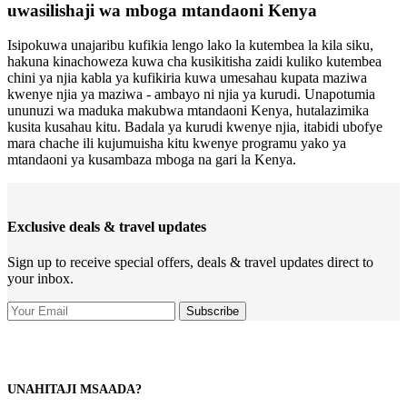
uwasilishaji wa mboga mtandaoni Kenya
Isipokuwa unajaribu kufikia lengo lako la kutembea la kila siku,
hakuna kinachoweza kuwa cha kusikitisha zaidi kuliko kutembea
chini ya njia kabla ya kufikiria kuwa umesahau kupata maziwa
kwenye njia ya maziwa - ambayo ni njia ya kurudi. Unapotumia
ununuzi wa maduka makubwa mtandaoni Kenya, hutalazimika
kusita kusahau kitu. Badala ya kurudi kwenye njia, itabidi ubofye
mara chache ili kujumuisha kitu kwenye programu yako ya
mtandaoni ya kusambaza mboga na gari la Kenya.
Exclusive deals & travel updates
Sign up to receive special offers, deals & travel updates direct to
your inbox.
UNAHITAJI MSAADA?