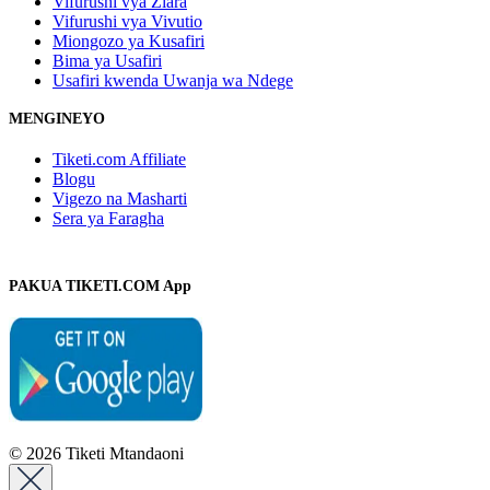
Vifurushi vya Ziara
Vifurushi vya Vivutio
Miongozo ya Kusafiri
Bima ya Usafiri
Usafiri kwenda Uwanja wa Ndege
MENGINEYO
Tiketi.com Affiliate
Blogu
Vigezo na Masharti
Sera ya Faragha
PAKUA TIKETI.COM App
© 2026 Tiketi Mtandaoni