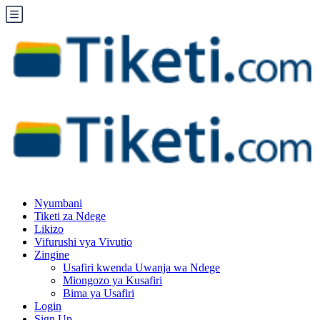
Nyumbani
Tiketi za Ndege
Likizo
Vifurushi vya Vivutio
Zingine
Usafiri kwenda Uwanja wa Ndege
Miongozo ya Kusafiri
Bima ya Usafiri
Login
Sign Up