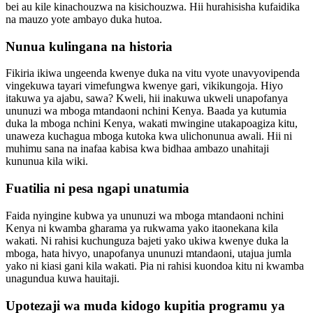
bei au kile kinachouzwa na kisichouzwa. Hii hurahisisha kufaidika
na mauzo yote ambayo duka hutoa.
Nunua kulingana na historia
Fikiria ikiwa ungeenda kwenye duka na vitu vyote unavyovipenda
vingekuwa tayari vimefungwa kwenye gari, vikikungoja. Hiyo
itakuwa ya ajabu, sawa? Kweli, hii inakuwa ukweli unapofanya
ununuzi wa mboga mtandaoni nchini Kenya. Baada ya kutumia
duka la mboga nchini Kenya, wakati mwingine utakapoagiza kitu,
unaweza kuchagua mboga kutoka kwa ulichonunua awali. Hii ni
muhimu sana na inafaa kabisa kwa bidhaa ambazo unahitaji
kununua kila wiki.
Fuatilia ni pesa ngapi unatumia
Faida nyingine kubwa ya ununuzi wa mboga mtandaoni nchini
Kenya ni kwamba gharama ya rukwama yako itaonekana kila
wakati. Ni rahisi kuchunguza bajeti yako ukiwa kwenye duka la
mboga, hata hivyo, unapofanya ununuzi mtandaoni, utajua jumla
yako ni kiasi gani kila wakati. Pia ni rahisi kuondoa kitu ni kwamba
unagundua kuwa hauitaji.
Upotezaji wa muda kidogo kupitia programu ya