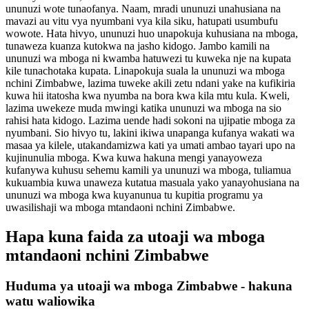
ununuzi wote tunaofanya. Naam, mradi ununuzi unahusiana na
mavazi au vitu vya nyumbani vya kila siku, hatupati usumbufu
wowote. Hata hivyo, ununuzi huo unapokuja kuhusiana na mboga,
tunaweza kuanza kutokwa na jasho kidogo. Jambo kamili na
ununuzi wa mboga ni kwamba hatuwezi tu kuweka nje na kupata
kile tunachotaka kupata. Linapokuja suala la ununuzi wa mboga
nchini Zimbabwe, lazima tuweke akili zetu ndani yake na kufikiria
kuwa hii itatosha kwa nyumba na bora kwa kila mtu kula. Kweli,
lazima uwekeze muda mwingi katika ununuzi wa mboga na sio
rahisi hata kidogo. Lazima uende hadi sokoni na ujipatie mboga za
nyumbani. Sio hivyo tu, lakini ikiwa unapanga kufanya wakati wa
masaa ya kilele, utakandamizwa kati ya umati ambao tayari upo na
kujinunulia mboga. Kwa kuwa hakuna mengi yanayoweza
kufanywa kuhusu sehemu kamili ya ununuzi wa mboga, tuliamua
kukuambia kuwa unaweza kutatua masuala yako yanayohusiana na
ununuzi wa mboga kwa kuyanunua tu kupitia programu ya
uwasilishaji wa mboga mtandaoni nchini Zimbabwe.
Hapa kuna faida za utoaji wa mboga
mtandaoni nchini Zimbabwe
Huduma ya utoaji wa mboga Zimbabwe - hakuna
watu waliowika