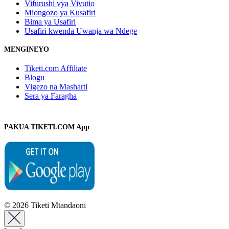
Vifurushi vya Vivutio
Miongozo ya Kusafiri
Bima ya Usafiri
Usafiri kwenda Uwanja wa Ndege
MENGINEYO
Tiketi.com Affiliate
Blogu
Vigezo na Masharti
Sera ya Faragha
PAKUA TIKETI.COM App
© 2026 Tiketi Mtandaoni