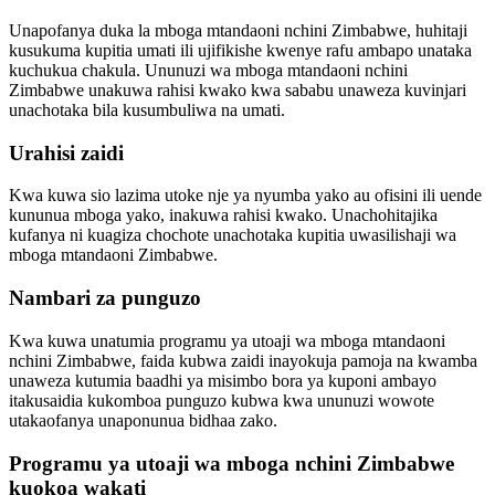
Unapofanya duka la mboga mtandaoni nchini Zimbabwe, huhitaji
kusukuma kupitia umati ili ujifikishe kwenye rafu ambapo unataka
kuchukua chakula. Ununuzi wa mboga mtandaoni nchini
Zimbabwe unakuwa rahisi kwako kwa sababu unaweza kuvinjari
unachotaka bila kusumbuliwa na umati.
Urahisi zaidi
Kwa kuwa sio lazima utoke nje ya nyumba yako au ofisini ili uende
kununua mboga yako, inakuwa rahisi kwako. Unachohitajika
kufanya ni kuagiza chochote unachotaka kupitia uwasilishaji wa
mboga mtandaoni Zimbabwe.
Nambari za punguzo
Kwa kuwa unatumia programu ya utoaji wa mboga mtandaoni
nchini Zimbabwe, faida kubwa zaidi inayokuja pamoja na kwamba
unaweza kutumia baadhi ya misimbo bora ya kuponi ambayo
itakusaidia kukomboa punguzo kubwa kwa ununuzi wowote
utakaofanya unaponunua bidhaa zako.
Programu ya utoaji wa mboga nchini Zimbabwe
kuokoa wakati