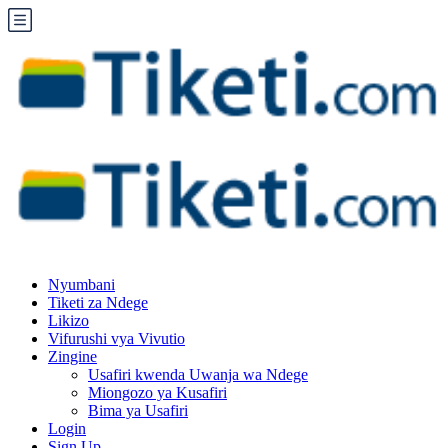
Nyumbani
Tiketi za Ndege
Likizo
Vifurushi vya Vivutio
Zingine
Usafiri kwenda Uwanja wa Ndege
Miongozo ya Kusafiri
Bima ya Usafiri
Login
Sign Up