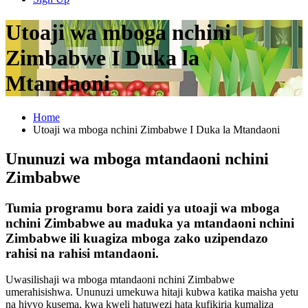
Utoaji wa mboga nchini
Zimbabwe I Duka la
Mtandaoni
Home
Utoaji wa mboga nchini Zimbabwe I Duka la Mtandaoni
Ununuzi wa mboga mtandaoni nchini
Zimbabwe
Tumia programu bora zaidi ya utoaji wa mboga
nchini Zimbabwe au maduka ya mtandaoni nchini
Zimbabwe ili kuagiza mboga zako uzipendazo
rahisi na rahisi mtandaoni.
Uwasilishaji wa mboga mtandaoni nchini Zimbabwe
umerahisishwa. Ununuzi umekuwa hitaji kubwa katika maisha yetu
na hivyo kusema, kwa kweli hatuwezi hata kufikiria kumaliza