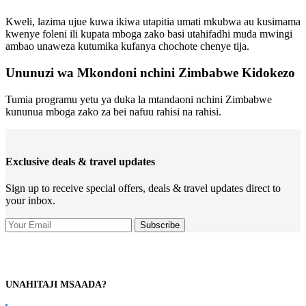
Kweli, lazima ujue kuwa ikiwa utapitia umati mkubwa au kusimama
kwenye foleni ili kupata mboga zako basi utahifadhi muda mwingi
ambao unaweza kutumika kufanya chochote chenye tija.
Ununuzi wa Mkondoni nchini Zimbabwe Kidokezo
Tumia programu yetu ya duka la mtandaoni nchini Zimbabwe
kununua mboga zako za bei nafuu rahisi na rahisi.
Exclusive deals & travel updates
Sign up to receive special offers, deals & travel updates direct to
your inbox.
UNAHITAJI MSAADA?