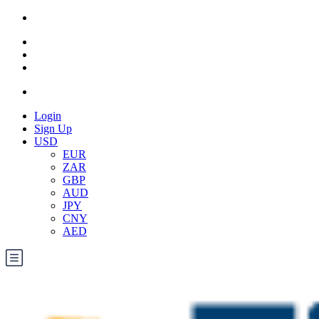
Login
Sign Up
USD
EUR
ZAR
GBP
AUD
JPY
CNY
AED