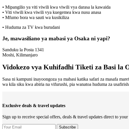
• Mipangilio ya viti viwili kwa viwili vya darasa la kawaida
• Viti viwili kwa viwili vya kuegemea kwa nusu anasa
• Mfumo bora wa sauti wa kusikiliza
• Huduma za TV kwa burudani
Je, mawasiliano ya mabasi ya Osaka ni yapi?
Sanduku la Posta 1341
Moshi, Kilimanjaro
Vidokezo vya Kuhifadhi Tiketi za Basi la
Sasa ni kampuni inayoongoza ya mabasi katika safari za masafa maref
wa kila siku kwa abiria na vifurushi, pia wanatoa huduma za usafiris
Exclusive deals & travel updates
Sign up to receive special offers, deals & travel updates direct to your