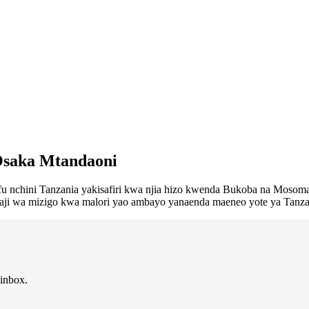
 Osaka Mtandaoni
u nchini Tanzania yakisafiri kwa njia hizo kwenda Bukoba na Mosoma k
haji wa mizigo kwa malori yao ambayo yanaenda maeneo yote ya Tanzania
 inbox.