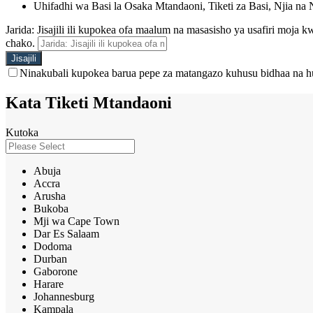
Uhifadhi wa Basi la Osaka Mtandaoni, Tiketi za Basi, Njia na 
Jarida: Jisajili ili kupokea ofa maalum na masasisho ya usafiri moja
chako.
Ninakubali kupokea barua pepe za matangazo kuhusu bidhaa na h
Kata Tiketi Mtandaoni
Kutoka
Abuja
Accra
Arusha
Bukoba
Mji wa Cape Town
Dar Es Salaam
Dodoma
Durban
Gaborone
Harare
Johannesburg
Kampala