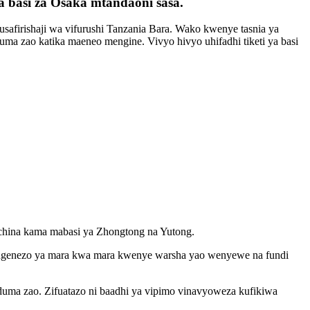
a basi za Osaka mtandaoni sasa.
afirishaji wa vifurushi Tanzania Bara. Wako kwenye tasnia ya
uduma zao katika maeneo mengine. Vivyo hivyo uhifadhi tiketi ya basi
Kichina kama mabasi ya Zhongtong na Yutong.
atengenezo ya mara kwa mara kwenye warsha yao wenyewe na fundi
uma zao. Zifuatazo ni baadhi ya vipimo vinavyoweza kufikiwa