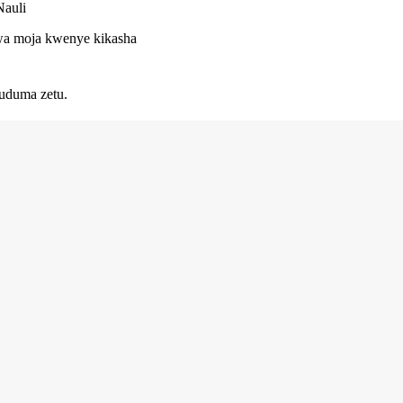
Nauli
 kwa moja kwenye kikasha
uduma zetu.