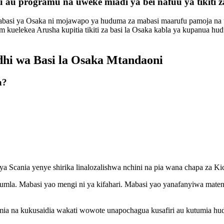
 au programu na uweke miadi ya bei nafuu ya tikiti z
basi ya Osaka ni mojawapo ya huduma za mabasi maarufu pamoja na us
aam kuelekea Arusha kupitia tikiti za basi la Osaka kabla ya kupanua h
hi wa Basi la Osaka Mtandaoni
a?
ya Scania yenye shirika linalozalishwa nchini na pia wana chapa za 
a jumla. Mabasi yao mengi ni ya kifahari. Mabasi yao yanafanyiwa m
a na kukusaidia wakati wowote unapochagua kusafiri au kutumia hud