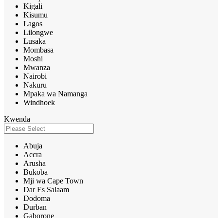
Kigali
Kisumu
Lagos
Lilongwe
Lusaka
Mombasa
Moshi
Mwanza
Nairobi
Nakuru
Mpaka wa Namanga
Windhoek
Kwenda
Abuja
Accra
Arusha
Bukoba
Mji wa Cape Town
Dar Es Salaam
Dodoma
Durban
Gaborone