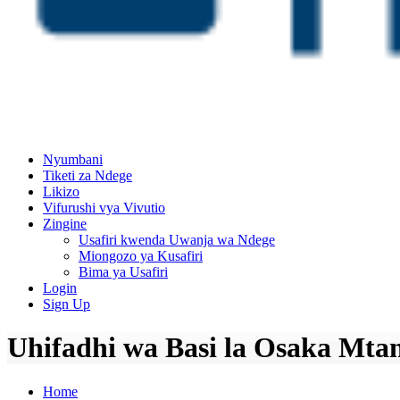
Nyumbani
Tiketi za Ndege
Likizo
Vifurushi vya Vivutio
Zingine
Usafiri kwenda Uwanja wa Ndege
Miongozo ya Kusafiri
Bima ya Usafiri
Login
Sign Up
Uhifadhi wa Basi la Osaka Mtand
Home