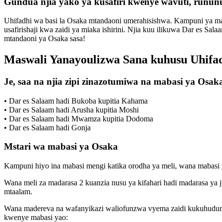
Gundua njia yako ya kusafiri kwenye wavuti, rununu
Uhifadhi wa basi la Osaka mtandaoni umerahisishwa. Kampuni ya ma
usafirishaji kwa zaidi ya miaka ishirini. Njia kuu ilikuwa Dar es Sal
mtandaoni ya Osaka sasa!
Maswali Yanayoulizwa Sana kuhusu Uhifad
Je, saa na njia zipi zinazotumiwa na mabasi ya Osak
• Dar es Salaam hadi Bukoba kupitia Kahama
• Dar es Salaam hadi Arusha kupitia Moshi
• Dar es Salaam hadi Mwamza kupitia Dodoma
• Dar es Salaam hadi Gonja
Mstari wa mabasi ya Osaka
Kampuni hiyo ina mabasi mengi katika orodha ya meli, wana mabasi 
Wana meli za madarasa 2 kuanzia nusu ya kifahari hadi madarasa y
mtaalam.
Wana madereva na wafanyikazi waliofunzwa vyema zaidi kukuhudumi
kwenye mabasi yao: