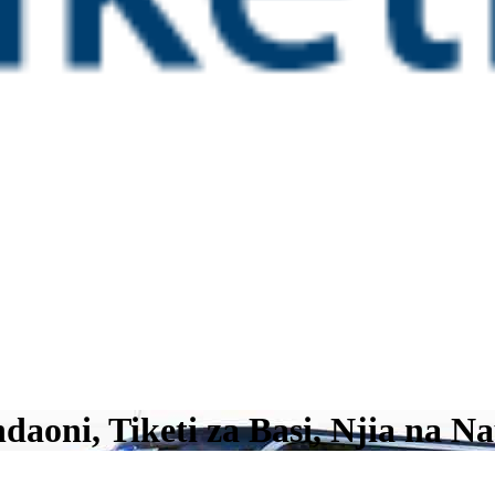
aoni, Tiketi za Basi, Njia na Na