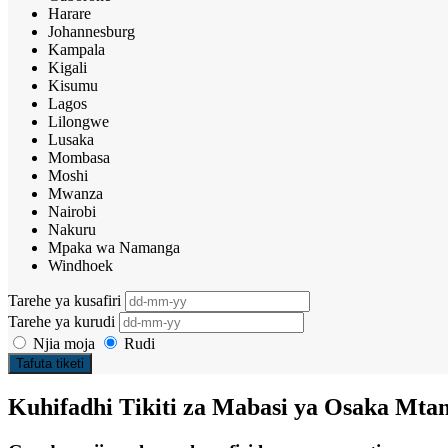
Harare
Johannesburg
Kampala
Kigali
Kisumu
Lagos
Lilongwe
Lusaka
Mombasa
Moshi
Mwanza
Nairobi
Nakuru
Mpaka wa Namanga
Windhoek
Tarehe ya kusafiri
Tarehe ya kurudi
Njia moja
Rudi
Tafuta tiketi
Kuhifadhi Tikiti za Mabasi ya Osaka Mta