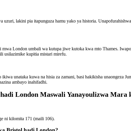
 uzuri, lakini pia itapunguza hamu yako ya historia. Unapofurahish
ati mwa London umbali wa kutupa jiwe kutoka kwa mto Thames. Iwap
li usilazimike kupitia mistari mirefu.
o ikiwa unataka kuwa na hisia za zamani, basi hakikisha unaongeza Ju
azina ambayo inahifadhi.
tol hadi London Maswali Yanayoulizwa Mara
 ni kilomita 171 (maili 106).
ka Bristol hadi London?