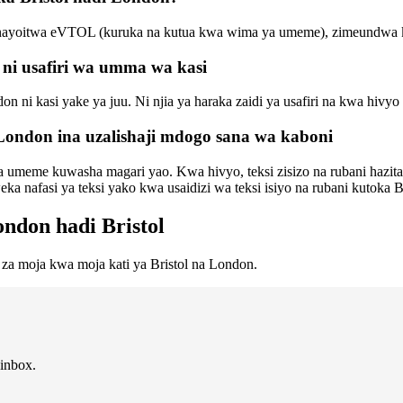
 inayoitwa eVTOL (kuruka na kutua kwa wima ya umeme), zimeundwa kusa
 ni usafiri wa umma wa kasi
don ni kasi yake ya juu. Ni njia ya haraka zaidi ya usafiri na kwa hiv
 London ina uzalishaji mdogo sana wa kaboni
ia umeme kuwasha magari yao. Kwa hivyo, teksi zisizo na rubani hazita
a nafasi ya teksi yako kwa usaidizi wa teksi isiyo na rubani kutoka B
ondon hadi Bristol
 za moja kwa moja kati ya Bristol na London.
 inbox.