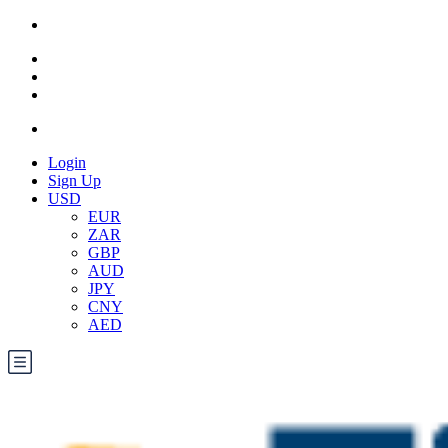
Login
Sign Up
USD
EUR
ZAR
GBP
AUD
JPY
CNY
AED