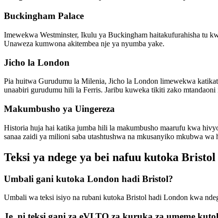
Buckingham Palace
Imewekwa Westminster, Ikulu ya Buckingham haitakufurahisha tu kwa
Unaweza kumwona akitembea nje ya nyumba yake.
Jicho la London
Pia huitwa Gurudumu la Milenia, Jicho la London limewekwa katik
unaabiri gurudumu hili la Ferris. Jaribu kuweka tikiti zako mtandaoni i
Makumbusho ya Uingereza
Historia huja hai katika jumba hili la makumbusho maarufu kwa hivy
sanaa zaidi ya milioni saba utashtushwa na mkusanyiko mkubwa wa h
Teksi ya ndege ya bei nafuu kutoka Bris
Umbali gani kutoka London hadi Bristol?
Umbali wa teksi isiyo na rubani kutoka Bristol hadi London kwa ndege
Je, ni teksi gani za eVLTO za kuruka za umeme kuto