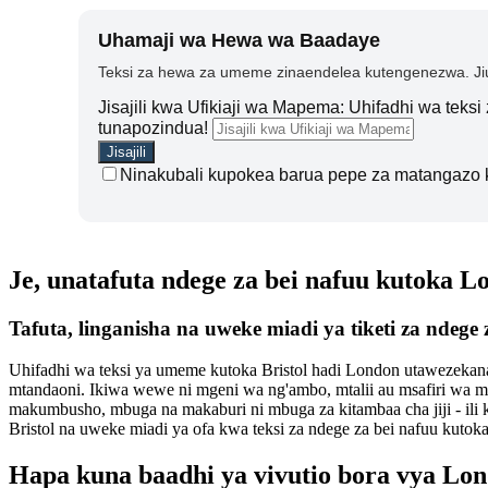
Uhamaji wa Hewa wa Baadaye
Teksi za hewa za umeme zinaendelea kutengenezwa. Jiu
Jisajili kwa Ufikiaji wa Mapema: Uhifadhi wa teks
tunapozindua!
Ninakubali kupokea barua pepe za matangazo 
Je, unatafuta ndege za bei nafuu kutoka L
Tafuta, linganisha na uweke miadi ya tiketi za ndege
Uhifadhi wa teksi ya umeme kutoka Bristol hadi London utawezekana 
mtandaoni. Ikiwa wewe ni mgeni wa ng'ambo, mtalii au msafiri wa 
makumbusho, mbuga na makaburi ni mbuga za kitambaa cha jiji - ili ku
Bristol na uweke miadi ya ofa kwa teksi za ndege za bei nafuu kutok
Hapa kuna baadhi ya vivutio bora vya Lo