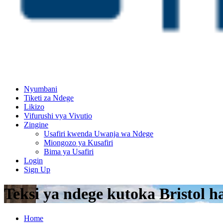
Nyumbani
Tiketi za Ndege
Likizo
Vifurushi vya Vivutio
Zingine
Usafiri kwenda Uwanja wa Ndege
Miongozo ya Kusafiri
Bima ya Usafiri
Login
Sign Up
Teksi ya ndege kutoka Bristol 
Home