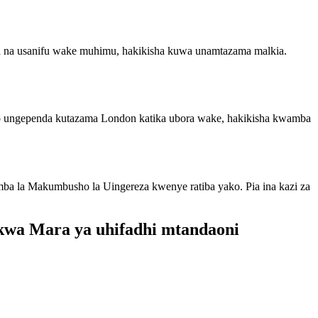
wa na usanifu wake muhimu, hakikisha kuwa unamtazama malkia.
o ungependa kutazama London katika ubora wake, hakikisha kwamba
mba la Makumbusho la Uingereza kwenye ratiba yako. Pia ina kazi za
 kwa Mara ya uhifadhi mtandaoni