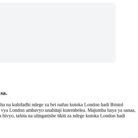
sa.
ha na kuhifadhi ndege za bei nafuu kutoka London hadi Bristol
a vya London ambavyo unahitaji kutembelea. Majumba haya ya sanaa,
 hivyo, tafuta na ulinganishe tikiti za ndege kutoka London hadi