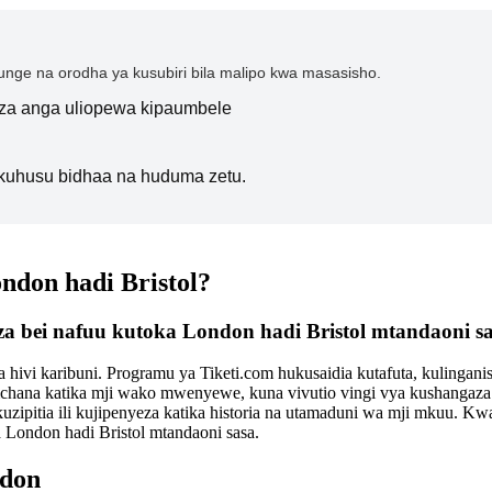
nge na orodha ya kusubiri bila malipo kwa masasisho.
i za anga uliopewa kipaumbele
kuhusu bidhaa na huduma zetu.
ondon hadi Bristol?
 za bei nafuu kutoka London hadi Bristol mtandaoni sa
hivi karibuni. Programu ya Tiketi.com hukusaidia kutafuta, kulinganis
mchana katika mji wako mwenyewe, kuna vivutio vingi vya kushangaz
zipitia ili kujipenyeza katika historia na utamaduni wa mji mkuu. Kwa
a London hadi Bristol mtandaoni sasa.
ndon