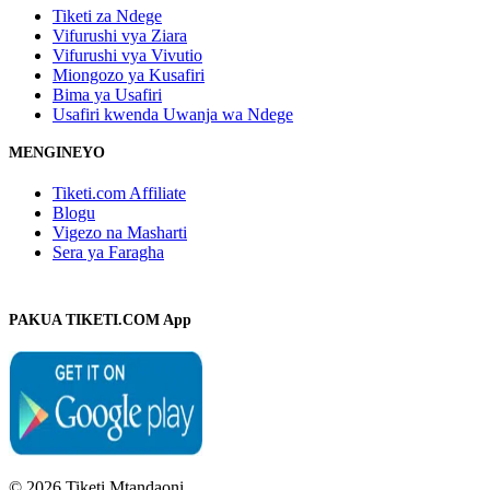
Tiketi za Ndege
Vifurushi vya Ziara
Vifurushi vya Vivutio
Miongozo ya Kusafiri
Bima ya Usafiri
Usafiri kwenda Uwanja wa Ndege
MENGINEYO
Tiketi.com Affiliate
Blogu
Vigezo na Masharti
Sera ya Faragha
PAKUA TIKETI.COM App
© 2026 Tiketi Mtandaoni