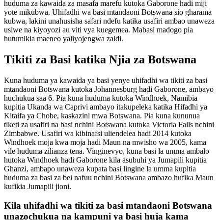
huduma za kawaida za masafa marefu kutoka Gaborone hadi miji
yote mikubwa. Uhifadhi wa basi mtandaoni Botswana sio gharama
kubwa, lakini unahusisha safari ndefu katika usafiri ambao unaweza
usiwe na kiyoyozi au viti vya kuegemea. Mabasi madogo pia
hutumikia maeneo yaliyojengwa zaidi.
Tikiti za Basi katika Njia za Botswana
Kuna huduma ya kawaida ya basi yenye uhifadhi wa tikiti za basi
mtandaoni Botswana kutoka Johannesburg hadi Gaborone, ambayo
huchukua saa 6. Pia kuna huduma kutoka Windhoek, Namibia
kupitia Ukanda wa Caprivi ambayo itakupeleka katika Hifadhi ya
Kitaifa ya Chobe, kaskazini mwa Botswana. Pia kuna kununua
tiketi za usafiri na basi nchini Botswana kutoka Victoria Falls nchini
Zimbabwe. Usafiri wa kibinafsi uliendelea hadi 2014 kutoka
Windhoek moja kwa moja hadi Maun na mwisho wa 2005, kama
vile huduma zilianza tena. Vinginevyo, kuna basi la umma ambalo
hutoka Windhoek hadi Gaborone kila asubuhi ya Jumapili kupitia
Ghanzi, ambapo unaweza kupata basi lingine la umma kupitia
huduma za basi za bei nafuu nchini Botswana ambazo hufika Maun
kufikia Jumapili jioni.
Kila uhifadhi wa tikiti za basi mtandaoni Botswana
unazochukua na kampuni ya basi huja kama