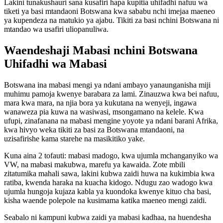
Lakini tunakushauri sana kusafiri hapa kupitia uhifadhi nafuu wa
tiketi ya basi mtandaoni Botswana kwa sababu nchi imejaa maeneo
ya kupendeza na matukio ya ajabu. Tikiti za basi nchini Botswana ni
mtandao wa usafiri uliopanuliwa.
Waendeshaji Mabasi nchini Botswana
Uhifadhi wa Mabasi
Botswana ina mabasi mengi ya ndani ambayo yanaunganisha miji
muhimu pamoja kwenye barabara za lami. Zinauzwa kwa bei nafuu,
mara kwa mara, na njia bora ya kukutana na wenyeji, ingawa
wanaweza pia kuwa na wasiwasi, msongamano na kelele. Kwa
ufupi, zinafanana na mabasi mengine yoyote ya ndani barani Afrika,
kwa hivyo weka tikiti za basi za Botswana mtandaoni, na
uzisafirishe kama starehe na masikitiko yake.
Kuna aina 2 tofauti: mabasi madogo, kwa ujumla mchanganyiko wa
VW, na mabasi makubwa, marefu ya kawaida. Zote mbili
zitatumika mahali sawa, lakini kubwa zaidi huwa na kukimbia kwa
ratiba, kwenda haraka na kuacha kidogo. Ndugu zao wadogo kwa
ujumla hungoja kujaza kabla ya kuondoka kwenye kituo cha basi,
kisha waende polepole na kusimama katika maeneo mengi zaidi.
Seabalo ni kampuni kubwa zaidi ya mabasi kadhaa, na huendesha