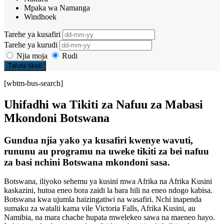
Mpaka wa Namanga
Windhoek
Tarehe ya kusafiri
Tarehe ya kurudi
Njia moja
Rudi
Tafuta tiketi
[wbtm-bus-search]
Uhifadhi wa Tikiti za Nafuu za Mabasi
Mkondoni Botswana
Gundua njia yako ya kusafiri kwenye wavuti,
rununu au programu na uweke tikiti za bei nafuu
za basi nchini Botswana mkondoni sasa.
Botswana, iliyoko sehemu ya kusini mwa Afrika na Afrika Kusini
kaskazini, hutoa eneo bora zaidi la bara hili na eneo ndogo kabisa.
Botswana kwa ujumla haizingatiwi na wasafiri. Nchi inapenda
sumaku za watalii kama vile Victoria Falls, Afrika Kusini, au
Namibia, na mara chache hupata mwelekeo sawa na maeneo hayo.