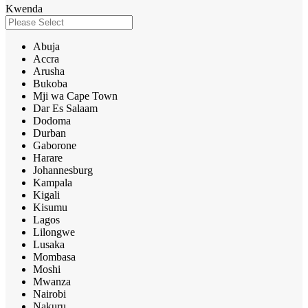
Kwenda
Abuja
Accra
Arusha
Bukoba
Mji wa Cape Town
Dar Es Salaam
Dodoma
Durban
Gaborone
Harare
Johannesburg
Kampala
Kigali
Kisumu
Lagos
Lilongwe
Lusaka
Mombasa
Moshi
Mwanza
Nairobi
Nakuru