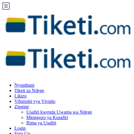
Nyumbani
Tiketi za Ndege
Likizo
Vifurushi vya Vivutio
Zingine
Usafiri kwenda Uwanja wa Ndege
Miongozo ya Kusafiri
Bima ya Usafiri
Login
Sign Up