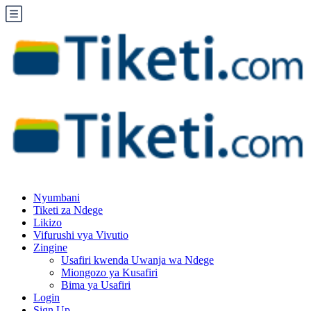
Nyumbani
Tiketi za Ndege
Likizo
Vifurushi vya Vivutio
Zingine
Usafiri kwenda Uwanja wa Ndege
Miongozo ya Kusafiri
Bima ya Usafiri
Login
Sign Up